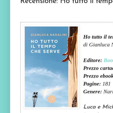
Recensione: Ho tutto il temp
Ho tutto il 
di Gianluca 
Editore:
Boo
Prezzo carta
Pre
zzo ebook
Pagine:
181
Genere:
Nar
Luca e Mich