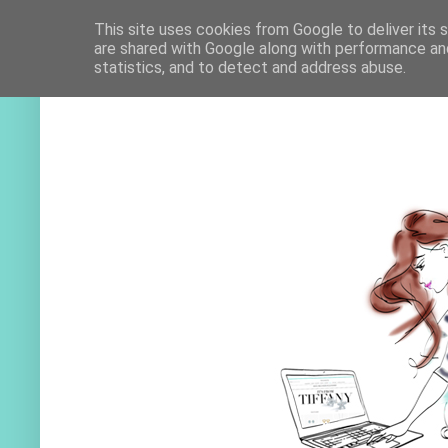
This site uses cookies from Google to deliver its 
are shared with Google along with performance and
statistics, and to detect and address abuse.