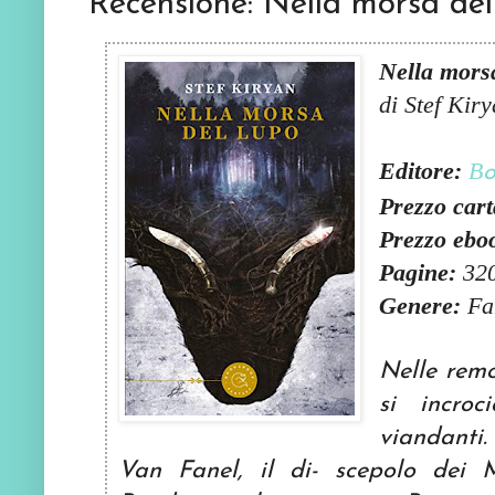
Recensione: Nella morsa del
Nella morsa
di Stef Kir
Editore:
B
Prezzo cart
Pre
zzo ebo
Pagine:
32
Genere:
Fa
Nelle remo
si incro
viandanti.
Van Fanel, il di- scepolo dei M