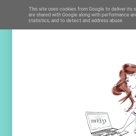
This site uses cookies from Google to deliver its 
are shared with Google along with performance and
statistics, and to detect and address abuse.