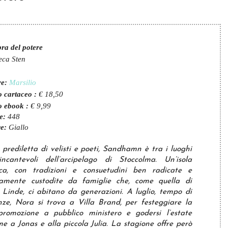
ra del potere
veca Sten
re:
Marsilio
o cartaceo :
€ 18,50
o ebook :
€ 9,99
e:
448
e:
Giallo
prediletta di velisti e poeti, Sandhamn è tra i luoghi
incantevoli dell’arcipelago di Stoccolma. Un’isola
ca, con tradizioni e consuetudini ben radicate e
samente custodite da famiglie che, come quella di
Linde, ci abitano da generazioni. A luglio, tempo di
ze, Nora si trova a Villa Brand, per festeggiare la
promozione a pubblico ministero e godersi l’estate
me a Jonas e alla piccola Julia. La stagione offre però