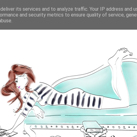
eliver its services and to analyze traffic. Your IP address and 
ormance and security metrics to ensure quality of service, gen
abuse.