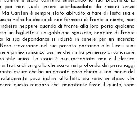
 il pontile è stato costruito superando la sua proprietà, la
na poi non vuole essere scombussolata da ricconi senza
i. Ma Carsten è sempre stato abituato a fare di testa sua e
esta volta ha deciso di non fermarsi di fronte a niente, non
 indietro neppure quando di fronte alla loro porta qualcuno
iato un biglietto e un gabbiano sgozzato, neppure di fronte
oi la sua depandance si ridurrà in cenere per un incendio
Nora scaveranno nel suo passato portando alla luce i suoi
serie e primo romanzo per me che mi ha permesso di conoscere
o stile unico. La storia è ben raccontata, non è il classico
o si tratta di un giallo che scava nel profondo dei personaggi
gonista oscuro che ha un passato poco chiaro e una mania del
solutamente poco incline all'affetto sia verso sè stesso che
 piacere questo romanzo che, nonostante fosse il quinto, sono