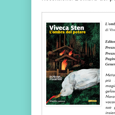
L'omb
di Vi
Edito
Prezz
Pre
zz
Pagin
Gener
Meta 
più 
magi
gelo
Nora 
vacan
sua 
insie