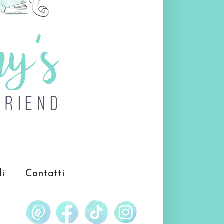
li
Contatti