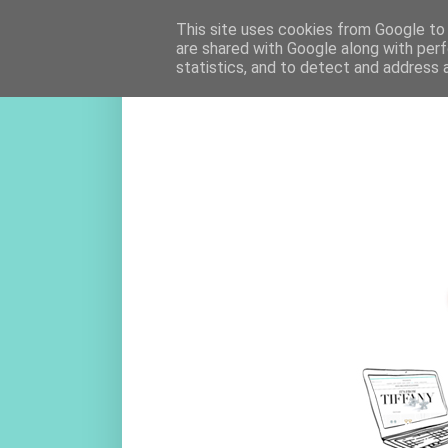
This site uses cookies from Google to d
are shared with Google along with perf
statistics, and to detect and address 