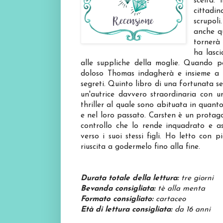
scelta:
cittadi
scrupol
anche qu
tornerà
ha lasc
alle suppliche della moglie. Quando p
doloso Thomas indagherà e insieme a 
segreti. Quinto libro di una fortunata 
un'autrice davvero straordinaria con un
thriller al quale sono abituata in quant
e nel loro passato. Carsten è un prota
controllo che lo rende inquadrato e as
verso i suoi stessi figli. Ho letto con
riuscita a godermelo fino alla fine.
Durata totale della lettura:
tre giorni
Bevanda consigliata:
tè alla menta
Formato consigliato:
cartaceo
Età di lettura consigliata:
da 16 anni