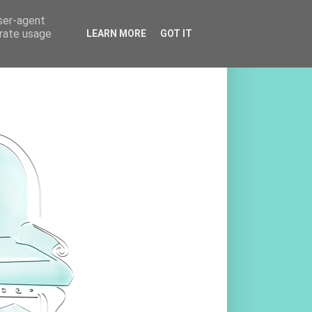
user-agent
erate usage
LEARN MORE
GOT IT