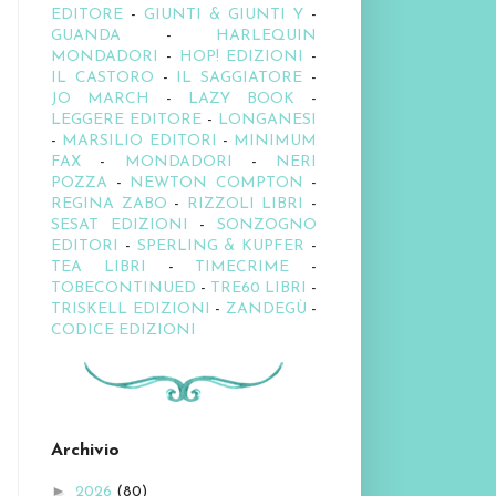
EDITORE
-
GIUNTI & GIUNTI Y
-
GUANDA
-
HARLEQUIN
MONDADORI
-
HOP! EDIZIONI
-
IL CASTORO
-
IL SAGGIATORE
-
JO MARCH
-
LAZY BOOK
-
LEGGERE EDITORE
-
LONGANESI
-
MARSILIO EDITORI
-
MINIMUM
FAX
-
MONDADORI
-
NERI
POZZA
-
NEWTON COMPTON
-
REGINA ZABO
-
RIZZOLI LIBRI
-
SESAT EDIZIONI
-
SONZOGNO
EDITORI
-
SPERLING & KUPFER
-
TEA LIBRI
-
TIMECRIME
-
TOBECONTINUED
-
TRE60 LIBRI
-
TRISKELL EDIZIONI
-
ZANDEGÙ
-
CODICE EDIZIONI
Archivio
►
2026
(80)