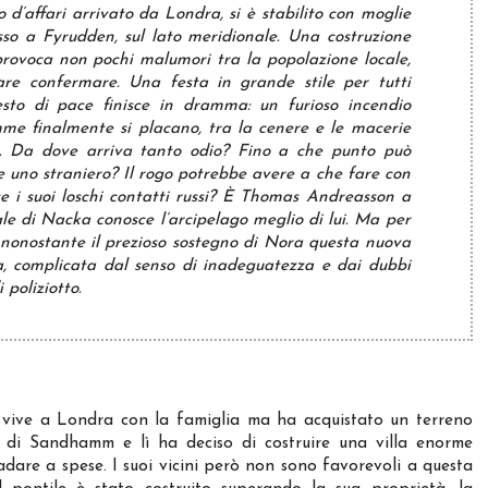
d’affari arrivato da Londra, si è stabilito con moglie
usso a Fyrudden, sul lato meridionale. Una costruzione
provoca non pochi malumori tra la popolazione locale,
are confermare. Una festa in grande stile per tutti
sto di pace finisce in dramma: un furioso incendio
mme finalmente si placano, tra la cenere e le macerie
o. Da dove arriva tanto odio? Fino a che punto può
re uno straniero? Il rogo potrebbe avere a che fare con
se i suoi loschi contatti russi? È Thomas Andreasson a
ale di Nacka conosce l’arcipelago meglio di lui. Ma per
 nonostante il prezioso sostegno di Nora questa nuova
sa, complicata dal senso di inadeguatezza e dai dubbi
 poliziotto.
 vive a Londra con la famiglia ma ha acquistato un terreno
o di Sandhamm e lì ha deciso di costruire una villa enorme
dare a spese. I suoi vicini però non sono favorevoli a questa