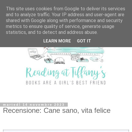
This site uses cookies from Google to deliver its services
and to analyze traffic. Your IP address and user-agent are
shared with Google along with performance and security
metrics to ensure quality of service, generate usage
statistics, and to detect and address abuse.
LEARN MORE
GOT IT
martedì 14 novembre 2023
Recensione: Cane sano, vita felice