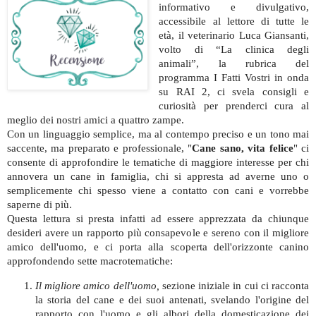
informativo e divulgativo,
accessibile al lettore di tutte le
età, il veterinario Luca Giansanti,
volto di “La clinica degli
animali”, la rubrica del
programma I Fatti Vostri in onda
su RAI 2, ci svela consigli e
curiosità per prenderci cura al
meglio dei nostri amici a quattro zampe.
Con un linguaggio semplice, ma al contempo preciso e un tono mai
saccente, ma preparato e professionale, "
Cane sano, vita felice
" ci
consente di approfondire le tematiche di maggiore interesse per chi
annovera un cane in famiglia, chi si appresta ad averne uno o
semplicemente chi spesso viene a contatto con cani e vorrebbe
saperne di più.
Questa lettura si presta infatti ad essere apprezzata da chiunque
desideri avere un rapporto più consapevole e sereno con il migliore
amico dell'uomo, e ci porta alla scoperta dell'orizzonte canino
approfondendo sette macrotematiche:
Il migliore amico dell'uomo,
sezione iniziale in cui ci racconta
la storia del cane e dei suoi antenati, svelando l'origine del
rapporto con l'uomo e gli albori della domesticazione dei