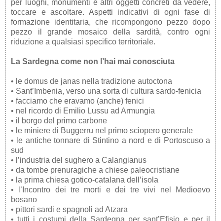
per luoghi, monumenti e altri oggetti concreti da vedere,
toccare e ascoltare. Aspetti indicativi di ogni fase di
formazione identitaria, che ricompongono pezzo dopo
pezzo il grande mosaico della sardità, contro ogni
riduzione a qualsiasi specifico territoriale.
La Sardegna come non l’hai mai conosciuta
• le domus de janas nella tradizione autoctona
• Sant’Imbenia, verso una sorta di cultura sardo-fenicia
• facciamo che eravamo (anche) fenici
• nel ricordo di Emilio Lussu ad Armungia
• il borgo del primo carbone
• le miniere di Buggerru nel primo sciopero generale
• le antiche tonnare di Stintino a nord e di Portoscuso a
sud
• l’industria del sughero a Calangianus
• da tombe prenuragiche a chiese paleocristiane
• la prima chiesa gotico-catalana dell’isola
• l’Incontro dei tre morti e dei tre vivi nel Medioevo
bosano
• pittori sardi e spagnoli ad Atzara
• tutti i costumi della Sardegna per sant’Efisio e per il