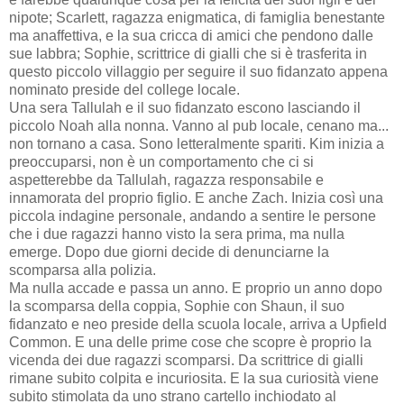
nipote; Scarlett, ragazza enigmatica, di famiglia benestante
ma anaffettiva, e la sua cricca di amici che pendono dalle
sue labbra; Sophie, scrittrice di gialli che si è trasferita in
questo piccolo villaggio per seguire il suo fidanzato appena
nominato preside del college locale.
Una sera Tallulah e il suo fidanzato escono lasciando il
piccolo Noah alla nonna. Vanno al pub locale, cenano ma...
non tornano a casa. Sono letteralmente spariti. Kim inizia a
preoccuparsi, non è un comportamento che ci si
aspetterebbe da Tallulah, ragazza responsabile e
innamorata del proprio figlio. E anche Zach. Inizia così una
piccola indagine personale, andando a sentire le persone
che i due ragazzi hanno visto la sera prima, ma nulla
emerge. Dopo due giorni decide di denunciarne la
scomparsa alla polizia.
Ma nulla accade e passa un anno. E proprio un anno dopo
la scomparsa della coppia, Sophie con Shaun, il suo
fidanzato e neo preside della scuola locale, arriva a Upfield
Common. E una delle prime cose che scopre è proprio la
vicenda dei due ragazzi scomparsi. Da scrittrice di gialli
rimane subito colpita e incuriosita. E la sua curiosità viene
subito stimolata da uno strano cartello inchiodato al