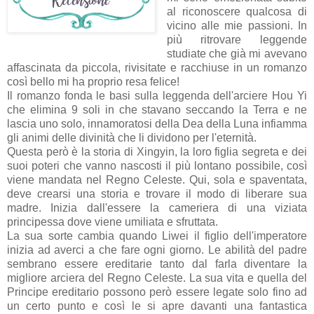
al riconoscere qualcosa di
vicino alle mie passioni. In
più ritrovare leggende
studiate che già mi avevano
affascinata da piccola, rivisitate e racchiuse in un romanzo
così bello mi ha proprio resa felice!
Il romanzo fonda le basi sulla leggenda dell'arciere Hou Yi
che elimina 9 soli in che stavano seccando la Terra e ne
lascia uno solo, innamoratosi della Dea della Luna infiamma
gli animi delle divinità che li dividono per l'eternità.
Questa però è la storia di Xingyin, la loro figlia segreta e dei
suoi poteri che vanno nascosti il più lontano possibile, così
viene mandata nel Regno Celeste. Qui, sola e spaventata,
deve crearsi una storia e trovare il modo di liberare sua
madre. Inizia dall'essere la cameriera di una viziata
principessa dove viene umiliata e sfruttata.
La sua sorte cambia quando Liwei il figlio dell'imperatore
inizia ad averci a che fare ogni giorno. Le abilità del padre
sembrano essere ereditarie tanto dal farla diventare la
migliore arciera del Regno Celeste. La sua vita e quella del
Principe ereditario possono però essere legate solo fino ad
un certo punto e così le si apre davanti una fantastica