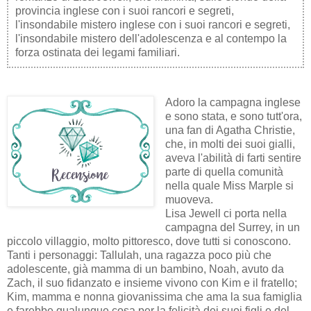
provincia inglese con i suoi rancori e segreti,
l'insondabile mistero inglese con i suoi rancori e segreti,
l'insondabile mistero dell'adolescenza e al contempo la
forza ostinata dei legami familiari.
Adoro la campagna inglese
e sono stata, e sono tutt'ora,
una fan di Agatha Christie,
che, in molti dei suoi gialli,
aveva l'abilità di farti sentire
parte di quella comunità
nella quale Miss Marple si
muoveva.
Lisa Jewell ci porta nella
campagna del Surrey, in un
piccolo villaggio, molto pittoresco, dove tutti si conoscono.
Tanti i personaggi: Tallulah, una ragazza poco più che
adolescente, già mamma di un bambino, Noah, avuto da
Zach, il suo fidanzato e insieme vivono con Kim e il fratello;
Kim, mamma e nonna giovanissima che ama la sua famiglia
e farebbe qualunque cosa per la felicità dei suoi figli e del