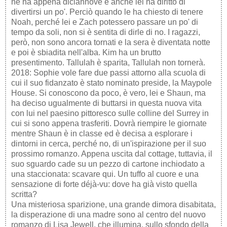
ne ha appena diciannove e anche lei ha diritto di
divertirsi un po'. Perciò quando le ha chiesto di tenere
Noah, perché lei e Zach potessero passare un po' di
tempo da soli, non si è sentita di dirle di no. I ragazzi,
però, non sono ancora tornati e la sera è diventata notte
e poi è sbiadita nell'alba. Kim ha un brutto
presentimento. Tallulah è sparita, Tallulah non tornerà.
2018: Sophie vole fare due passi attorno alla scuola di
cui il suo fidanzato è stato nominato preside, la Maypole
House. Si conoscono da poco, è vero, lei e Shaun, ma
ha deciso ugualmente di buttarsi in questa nuova vita
con lui nel paesino pittoresco sulle colline del Surrey in
cui si sono appena trasferiti. Dovrà riempire le giornate
mentre Shaun è in classe ed è decisa a esplorare i
dintorni in cerca, perché no, di un'ispirazione per il suo
prossimo romanzo. Appena uscita dal cottage, tuttavia, il
suo sguardo cade su un pezzo di cartone inchiodato a
una staccionata: scavare qui. Un tuffo al cuore e una
sensazione di forte déjà-vu: dove ha già visto quella
scritta?
Una misteriosa sparizione, una grande dimora disabitata,
la disperazione di una madre sono al centro del nuovo
romanzo di Lisa Jewell, che illumina, sullo sfondo della