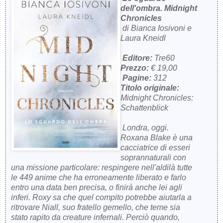
dell'ombra. Midnight
Chronicles
di Bianca Iosivoni e
Laura Kneidl
Editore:
Tre60
Prezzo:
€ 19,00
Pagine:
312
Titolo originale:
Midnight Chronicles:
Schattenblick
Londra, oggi.
Roxana Blake è una
cacciatrice di esseri
soprannaturali con
una missione particolare: respingere nell'aldilà tutte
le 449 anime che ha erroneamente liberato e farlo
entro una data ben precisa, o finirà anche lei agli
inferi. Roxy sa che quel compito potrebbe aiutarla a
ritrovare Niall, suo fratello gemello, che teme sia
stato rapito da creature infernali. Perciò quando,