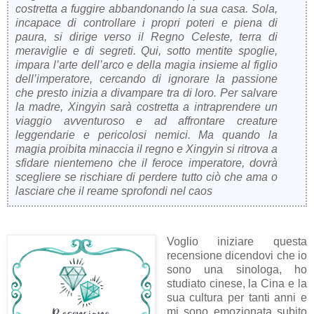
costretta a fuggire abbandonando la sua casa. Sola,
incapace di controllare i propri poteri e piena di
paura, si dirige verso il Regno Celeste, terra di
meraviglie e di segreti. Qui, sotto mentite spoglie,
impara l’arte dell’arco e della magia insieme al figlio
dell’imperatore, cercando di ignorare la passione
che presto inizia a divampare tra di loro. Per salvare
la madre, Xingyin sarà costretta a intraprendere un
viaggio avventuroso e ad affrontare creature
leggendarie e pericolosi nemici. Ma quando la
magia proibita minaccia il regno e Xingyin si ritrova a
sfidare nientemeno che il feroce imperatore, dovrà
scegliere se rischiare di perdere tutto ciò che ama o
lasciare che il reame sprofondi nel caos
Voglio iniziare questa
recensione dicendovi che io
sono una sinologa, ho
studiato cinese, la Cina e la
sua cultura per tanti anni e
mi sono emozionata subito