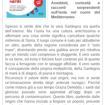
Aneddoti, curiosità e
racconti sorprendenti
sull’isola nel cuore del
Mediterraneo
Spesso si sente dire che la vera Sardegna sia quella
dell’interno. Ma l’isola ha una cultura antichissima e
affermare una cosa simile significa cancellare qualche
millennio di Storia. Il luogo comune è nato per ab­batterne
un altro, quello della regione considerata per il “solo
mare”, diventando presto una gabbia ancor più riduttiva
per un mondo così complesso e sfuggente. Il vero sardo
lo sa bene, ed evita il folclore fuori contesto più di quanto
faccia a ferragosto con le spiagge affollate. Il vero sardo
è consapevole della propria molteplicità, della Sardegna
di mare e di stagno, di piana e montagna.
Riconosce il valore delle sue origini, ma non si sente
un’emanazione diretta degli antenati nuragici. Perché
come notava già a suo tempo Grazia Deledda, i sardi dal
glorioso passato sono approdati all’oggi dopo un
percorso di contaminazioni. Questo libro, partendo dalle
origini che hanno iniziato a forgiare un popolo, procede