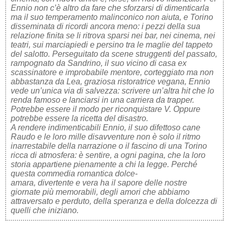
Ennio non c’è altro da fare che sforzarsi di dimenticarla
ma il suo temperamento malinconico non aiuta, e Torino
disseminata di ricordi ancora meno: i pezzi della sua
relazione finita se li ritrova sparsi nei bar, nei cinema, nei
teatri, sui marciapiedi e persino tra le maglie del tappeto
del salotto. Perseguitato da scene struggenti del passato,
rampognato da Sandrino, il suo vicino di casa ex
scassinatore e improbabile mentore, corteggiato ma non
abbastanza da Lea, graziosa ristoratrice vegana, Ennio
vede un’unica via di salvezza: scrivere un’altra hit che lo
renda famoso e lanciarsi in una carriera da trapper.
Potrebbe essere il modo per riconquistare V. Oppure
potrebbe essere la ricetta del disastro.
A rendere indimenticabili Ennio, il suo difettoso cane
Raudo e le loro mille disavventure non è solo il ritmo
inarrestabile della narrazione o il fascino di una Torino
ricca di atmosfera: è sentire, a ogni pagina, che la loro
storia appartiene pienamente a chi la legge. Perché
questa commedia romantica dolce-
amara, divertente e vera ha il sapore delle nostre
giornate più memorabili, degli amori che abbiamo
attraversato e perduto, della speranza e della dolcezza di
quelli che iniziano.