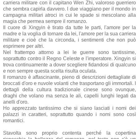
carriera militare con il capitano Wen Zhi, valoroso guerriero
che sembra capirla davvero. I due viaggiano per il mondo in
campagna militari atroci in cui le spade si mescolano alla
magia che permea sempre il romanzo.
Il cuore di Xingyin è tirato da tutte le parti, l'amore per la
madre e la voglia di tornare da lei, l'amore per la sua carriera
militare e cioè che la circonda, i sentimenti che non può
esprimere per altri.
Nel frattempo attorno a lei le guerre sono tantissime,
soprattutto contro il Regno Celeste e l'imperatore. Xingyin si
trova continuamente a dover scegliere fidandosi di qualcuno
e non sempre questa scelta risulta oculata.
Il romanzo è affascinante, pieno di descrizioni dettagliate di
broccati d'oro e nuvole volanti che trasportano gli immortali. I
dettagli della cultura tradizionale cinese sono ovunque,
draghi che volano ma senza le ali, capelli lunghi legati da
anelli d'oro.
Ho apprezzato tantissimo che si siano lasciati i nomi dei
palazzi in caratteri, soprattutto quando i nomi sono così
romantici.
Stavolta sono proprio contenta perché la copertina