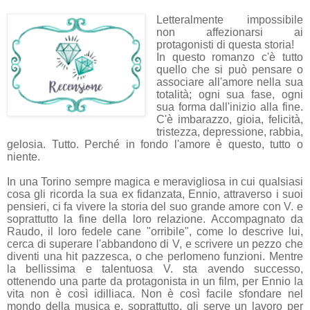
Letteralmente impossibile
non affezionarsi ai
protagonisti di questa storia!
In questo romanzo c'è tutto
quello che si può pensare o
associare all'amore nella sua
totalità; ogni sua fase, ogni
sua forma dall'inizio alla fine.
C'è imbarazzo, gioia, felicità,
tristezza, depressione, rabbia,
gelosia. Tutto. Perché in fondo l'amore è questo, tutto o
niente.
In una Torino sempre magica e meravigliosa in cui qualsiasi
cosa gli ricorda la sua ex fidanzata, Ennio, attraverso i suoi
pensieri, ci fa vivere la storia del suo grande amore con V. e
soprattutto la fine della loro relazione. Accompagnato da
Raudo, il loro fedele cane "orribile", come lo descrive lui,
cerca di superare l'abbandono di V, e scrivere un pezzo che
diventi una hit pazzesca, o che perlomeno funzioni. Mentre
la bellissima e talentuosa V. sta avendo successo,
ottenendo una parte da protagonista in un film, per Ennio la
vita non è così idilliaca. Non è così facile sfondare nel
mondo della musica e, soprattutto, gli serve un lavoro per