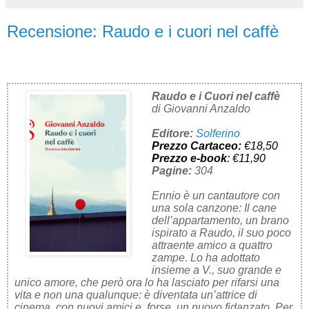
Recensione: Raudo e i cuori nel caffè
Raudo e i Cuori nel caffè
di Giovanni Anzaldo
Editore:
Solferino
Prezzo Cartaceo:
€18,50
Prezzo e-book
: €11,90
Pagine:
304
Ennio è un cantautore con
una sola canzone: Il cane
dell’appartamento, un brano
ispirato a Raudo, il suo poco
attraente amico a quattro
zampe. Lo ha adottato
insieme a V., suo grande e
unico amore, che però ora lo ha lasciato per rifarsi una
vita e non una qualunque: è diventata un’attrice di
cinema, con nuovi amici e, forse, un nuovo fidanzato. Per