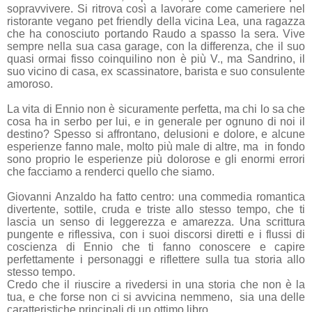
sopravvivere. Si ritrova così a lavorare come cameriere nel
ristorante vegano pet friendly della vicina Lea, una ragazza
che ha conosciuto portando Raudo a spasso la sera. Vive
sempre nella sua casa garage, con la differenza, che il suo
quasi ormai fisso coinquilino non è più V., ma Sandrino, il
suo vicino di casa, ex scassinatore, barista e suo consulente
amoroso.
La vita di Ennio non è sicuramente perfetta, ma chi lo sa che
cosa ha in serbo per lui, e in generale per ognuno di noi il
destino? Spesso si affrontano, delusioni e dolore, e alcune
esperienze fanno male, molto più male di altre, ma in fondo
sono proprio le esperienze più dolorose e gli enormi errori
che facciamo a renderci quello che siamo.
Giovanni Anzaldo ha fatto centro: una commedia romantica
divertente, sottile, cruda e triste allo stesso tempo, che ti
lascia un senso di leggerezza e amarezza. Una scrittura
pungente e riflessiva, con i suoi discorsi diretti e i flussi di
coscienza di Ennio che ti fanno conoscere e capire
perfettamente i personaggi e riflettere sulla tua storia allo
stesso tempo.
Credo che il riuscire a rivedersi in una storia che non è la
tua, e che forse non ci si avvicina nemmeno, sia una delle
caratteristiche principali di un ottimo libro.