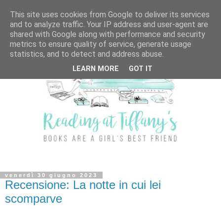
This site uses cookies from Google to deliver its services
and to analyze traffic. Your IP address and user-agent are
shared with Google along with performance and security
metrics to ensure quality of service, generate usage
statistics, and to detect and address abuse.
LEARN MORE
GOT IT
venerdì 30 giugno 2023
Recensione: La notte in cui lei
scomparve