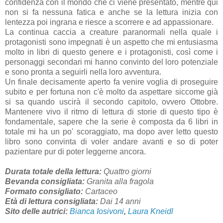
confidenza con il mondo che ci viene presentato, mentre qui
non si fa nessuna fatica e anche se la lettura inizia con
lentezza poi ingrana e riesce a scorrere e ad appassionare.
La continua caccia a creature paranormali nella quale i
protagonisti sono impegnati è un aspetto che mi entusiasma
molto in libri di questo genere e i protagonisti, così come i
personaggi secondari mi hanno convinto del loro potenziale
e sono pronta a seguirli nella loro avventura.
Un finale decisamente aperto fa venire voglia di proseguire
subito e per fortuna non c'è molto da aspettare siccome già
si sa quando uscirà il secondo capitolo, ovvero Ottobre.
Mantenere vivo il ritmo di lettura di storie di questo tipo è
fondamentale, sapere che la serie è composta da 6 libri in
totale mi ha un po' scoraggiato, ma dopo aver letto questo
libro sono convinta di voler andare avanti e so di poter
pazientare pur di poter leggerne ancora.
Durata totale della lettura:
Quattro giorni
Bevanda consigliata:
Granita alla fragola
Formato consigliato:
Cartaceo
Età di lettura consigliata:
Dai 14 anni
Sito delle autrici:
Bianca Iosivoni
,
Laura Kneidl