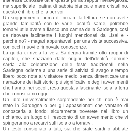
interessa curiosare oltre questa prima seppur meravigliosa,
ma superficiale patina di sabbia bianca e mare cristallino,
questo è il libro che fa per voi.
Un suggerimento: prima di iniziare la lettura, se non avete
grande familiarità con le varie località sarde, potrebbe
tornarvi utile avere a fianco una cartina della Sardegna, così
da ritrovare facilmente i luoghi menzionati da Lisai e -
perché no? - magari appuntarveli per una visita successiva,
con occhi nuovi e rinnovate conoscenze.
La guida ci rivela la vera Sardegna tramite otto gruppi di
capitoli, che spaziano dalle origini dell'identità comune
sarda alla celebrazione delle feste tradizionali nella
Sardegna odierna a una serie di attività di svago e tempo
libero poco note al visitatore medio, senza dimenticare una
narrazione dei fatti storici più significativi e degli avvenimenti
che hanno, nei secoli, reso questa affascinante isola la terra
che conosciamo oggi.
Un libro universalmente sorprendente per chi non è mai
stato in Sardegna o per gli appassionati che vantano di
conoscerla a fondo: sicuramente troverete nel libro un
richiamo, un luogo o il resoconto di un avvenimento che vi
spingeranno a recarvi sull'isola o a tornarvi.
Un testo consigliato a tutti, sia che siate sardi o abbiate