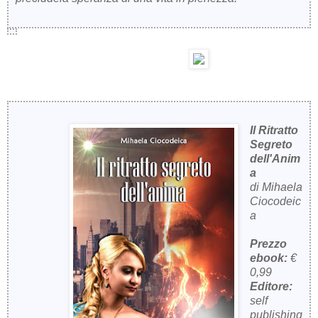
Il Ritratto
Segreto
dell'Anim
a
di Mihaela
Ciocodeic
a
Prezzo
ebook:
€
0,99
Editore:
self
publishing