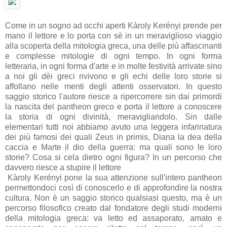
Come in un sogno ad occhi aperti
Kàroly Kerényi prende per
mano il lettore e lo porta con sè in un meraviglioso viaggio
alla scoperta della mitologia greca, una delle più affascinanti
e complesse mitologie di ogni tempo. In ogni forma
letteraria, in ogni forma d'arte e in molte festività arrivate sino
a noi gli dèi greci rivivono e gli echi delle loro storie si
affollano nelle menti degli attenti osservatori. In questo
saggio storico l'autore riesce a ripercorrere sin dai primordi
la nascita del pantheon greco e porta il lettore a conoscere
la storia di ogni divinità, meravigliandolo. Sin dalle
elementari tutti noi abbiamo avuto una leggera infarinatura
dei più famosi dei quali Zeus in primis, Diana la dea della
caccia e Marte il dio della guerra: ma quali sono le loro
storie? Cosa si cela dietro ogni figura? In un percorso che
davvero riesce a stupire il lettore
Kàroly Kerényi pone la sua attenzione sull'intero pantheon
permettondoci così di conoscerlo e di approfondire la nostra
cultura. Non è un saggio storico qualsiasi questo, ma è un
percorso filosofico creato dal fondatore degli studi moderni
della mitologia greca: va letto ed assaporato, amato e