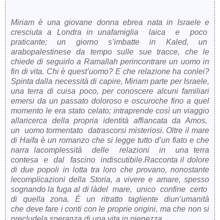
Miriam è una giovane donna ebrea nata in Israele e
cresciuta a Londra in unafamiglia laica e poco
praticante; un giorno s’imbatte in Kaled, un
arabopalestinese da tempo sulle sue tracce, che le
chiede di seguirlo a Ramallah perincontrare un uomo in
fin di vita. Chi è quest’uomo? E che relazione ha conlei?
Spinta dalla necessità di capire, Miriam parte per Israele,
una terra di cuisa poco, per conoscere alcuni familiari
emersi da un passato doloroso e oscuroche fino a quel
momento le era stato celato; intraprende così un viaggio
allaricerca della propria identità affiancata da Amos,
un uomo tormentato datrascorsi misteriosi. Oltre il mare
di Haifa è un romanzo che si legge tutto d’un fiato e che
narra lacomplessità delle relazioni in una terra
contesa e dal fascino indiscutibile.Racconta il dolore
di due popoli in lotta tra loro che provano, nonostante
lecomplicazioni della Storia, a vivere e amare, spesso
sognando la fuga al di làdel mare, unico confine certo
di quella zona. È un ritratto tagliente diun’umanità
che deve fare i conti con le proprie origini, ma che non si
precludela speranza di una vita in pienezza.