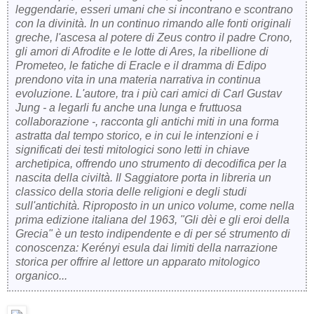
leggendarie, esseri umani che si incontrano e scontrano
con la divinità. In un continuo rimando alle fonti originali
greche, l'ascesa al potere di Zeus contro il padre Crono,
gli amori di Afrodite e le lotte di Ares, la ribellione di
Prometeo, le fatiche di Eracle e il dramma di Edipo
prendono vita in una materia narrativa in continua
evoluzione. L'autore, tra i più cari amici di Carl Gustav
Jung - a legarli fu anche una lunga e fruttuosa
collaborazione -, racconta gli antichi miti in una forma
astratta dal tempo storico, e in cui le intenzioni e i
significati dei testi mitologici sono letti in chiave
archetipica, offrendo uno strumento di decodifica per la
nascita della civiltà. Il Saggiatore porta in libreria un
classico della storia delle religioni e degli studi
sull'antichità. Riproposto in un unico volume, come nella
prima edizione italiana del 1963, "Gli dèi e gli eroi della
Grecia" è un testo indipendente e di per sé strumento di
conoscenza: Kerényi esula dai limiti della narrazione
storica per offrire al lettore un apparato mitologico
organico...