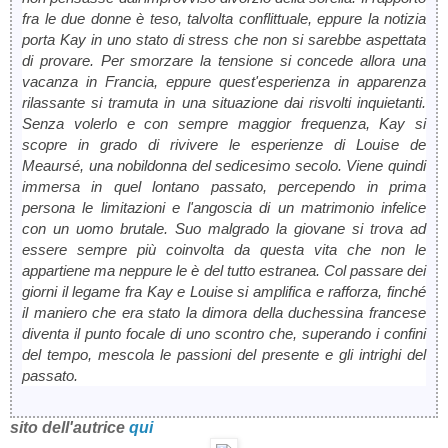
fra le due donne è teso, talvolta conflittuale, eppure la notizia
porta Kay in uno stato di stress che non si sarebbe aspettata
di provare. Per smorzare la tensione si concede allora una
vacanza in Francia, eppure quest'esperienza in apparenza
rilassante si tramuta in una situazione dai risvolti inquietanti.
Senza volerlo e con sempre maggior frequenza, Kay si
scopre in grado di rivivere le esperienze di Louise de
Meaursé, una nobildonna del sedicesimo secolo. Viene quindi
immersa in quel lontano passato, percependo in prima
persona le limitazioni e l'angoscia di un matrimonio infelice
con un uomo brutale. Suo malgrado la giovane si trova ad
essere sempre più coinvolta da questa vita che non le
appartiene ma neppure le è del tutto estranea. Col passare dei
giorni il legame fra Kay e Louise si amplifica e rafforza, finché
il maniero che era stato la dimora della duchessina francese
diventa il punto focale di uno scontro che, superando i confini
del tempo, mescola le passioni del presente e gli intrighi del
passato.
sito dell'autrice
qui