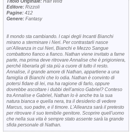
Titolo Originale:
Half Wild
Editore:
Rizzoli
Pagine:
412
Genere:
Fantasy
Il mondo sta cambiando. I capi degli Incanti Bianchi
mirano a sterminare i Neri. Per contrastarli nasce
un'Alleanza in cui Neri, Bianchi e Mezzo Sangue
combattono fianco a fianco. Nathan viene invitato a farne
parte, ma prima deve ritrovare Annalise che è prigioniera,
perché liberarla gli sta più a cuore di tutto il resto.
Annalise, il grande amore di Nathan, appartiene a una
famiglia di Bianchi che lo odia. Nathan è convinto di
potersi fidare di lei, ma ha ragione di farlo, oppure
dovrebbe ascoltare i dubbi dell'amico Gabriel? Conteso
tra Annalise e Gabriel, Nathan lo è anche tra la sua
natura bianca e quella nera, tra il desiderio di vedere
Marcus, suo padre, e il timore. L'Alleanza sarà il pretesto
per ritrovare il suo temibile genitore. Scoprire quell'uomo
che nella sua vita è sempre stato assente sarà la grande
sfida personale di Nathan.