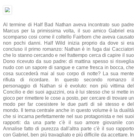
Al termine di Half Bad Nathan aveva incontrato suo padre
Marcus per la primissima volta, il suo amico Gabriel era
scomparso cosi come il coltello Fairborn che aveva causato
non pochi danni. Half Wild inizia proprio da dove si era
concluso il primo romanzo: Nathan è in fuga dai Cacciatori
che lo stanno cercando e nel frattempo cerca di capire il suo
Dono ricevuto da suo padre: di mattina spesso si risveglia
nudo con un sapore di sangue e carne fresca in bocca, che
cosa succederà mai al suo corpo di notte? La sua mente
rifiuta di ricordare. In questo secondo romanzo il
personaggio di Nathan si è evoluto: non più vittima del
Concilio e dei suoi aguzzini, ora è lui stesso che si mette in
gioco per rimettere le cose a posto, per cercare di trovare un
modo per far coesistere le due parti di sè stesso e del
mondo. Il tema centrale anche in questo volume è la dualità
che si incarna perfettamente nel suo protagonista e nei suoi
rapporti: da una parte c'è il suo amore giovanile con
Annalise fatto di purezza dall'altra parte c'è il suo rapporto
con Gabriel, ben più travagliato e più difficile da accettare. In