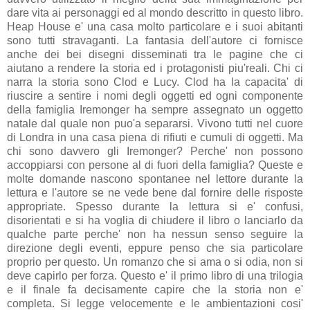
dare vita ai personaggi ed al mondo descritto in questo libro.
Heap House e' una casa molto particolare e i suoi abitanti
sono tutti stravaganti. La fantasia dell'autore ci fornisce
anche dei bei disegni disseminati tra le pagine che ci
aiutano a rendere la storia ed i protagonisti piu'reali. Chi ci
narra la storia sono Clod e Lucy. Clod ha la capacita' di
riuscire a sentire i nomi degli oggetti ed ogni componente
della famiglia Iremonger ha sempre assegnato un oggetto
natale dal quale non puo'a separarsi. Vivono tutti nel cuore
di Londra in una casa piena di rifiuti e cumuli di oggetti. Ma
chi sono davvero gli Iremonger? Perche' non possono
accoppiarsi con persone al di fuori della famiglia? Queste e
molte domande nascono spontanee nel lettore durante la
lettura e l'autore se ne vede bene dal fornire delle risposte
appropriate. Spesso durante la lettura si e' confusi,
disorientati e si ha voglia di chiudere il libro o lanciarlo da
qualche parte perche' non ha nessun senso seguire la
direzione degli eventi, eppure penso che sia particolare
proprio per questo. Un romanzo che si ama o si odia, non si
deve capirlo per forza. Questo e' il primo libro di una trilogia
e il finale fa decisamente capire che la storia non e'
completa. Si legge velocemente e le ambientazioni cosi'