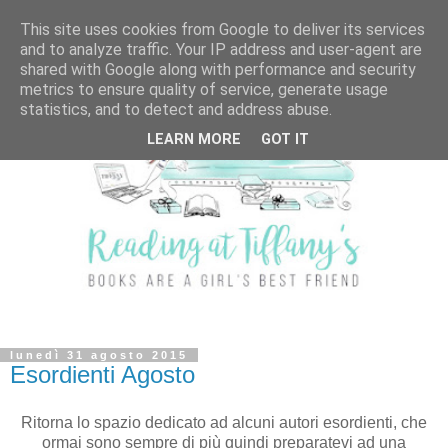
This site uses cookies from Google to deliver its services
and to analyze traffic. Your IP address and user-agent are
shared with Google along with performance and security
metrics to ensure quality of service, generate usage
statistics, and to detect and address abuse.
LEARN MORE
GOT IT
lunedì 31 agosto 2015
Esordienti Agosto
Ritorna lo spazio dedicato ad alcuni autori esordienti, che
ormai sono sempre di più quindi preparatevi ad una