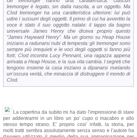
Gli Iremonger hanno una caratteristica: ciascun
Iremonger è legato, sin dalla nascita, a un oggetto. Ma
Clod Iremonger ha una caratteristica ulteriore: lui può
udire i sussurri degli oggetti. Il primo di cui ha avvertito la
voce è stato il suo oggetto natale: il tappo da bagno
universale James Henry che diceva proprio questo
“James Hayward Henry”. Ma un giorno su Heap House
iniziano a radunarsi nubi di tempesta: gli Iremonger sono
sempre più irrequieti e le voci degli oggetti si fanno più
forti; Clod incontra Lucy Pennant, una ragazza appena
arrivata a Heap House, e la sua vita cambia. I segreti che
tengono insieme la casa iniziano a dipanarsi rivelando
un’oscura verità, che minaccia di distruggere il mondo di
Clod.
La copertina da subito mi ha dato l'impressione di stare
per addentrarmi in un libro un po' cupo o macabro e allo
stesso tempo strano. E' proprio cosi' infatti, la storia, per
molti tratti sembra assolutamente senza senso e l'autore ha
davvero utilizzato il meglio della sua immaginazione per