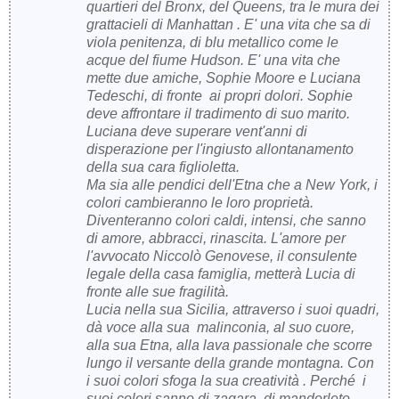
quartieri del Bronx, del Queens, tra le mura dei
grattacieli di Manhattan . E' una vita che sa di
viola penitenza, di blu metallico come le
acque del fiume Hudson. E' una vita che
mette due amiche, Sophie Moore e Luciana
Tedeschi, di fronte ai propri dolori. Sophie
deve affrontare il tradimento di suo marito.
Luciana deve superare vent'anni di
disperazione per l'ingiusto allontanamento
della sua cara figlioletta.
Ma sia alle pendici dell'Etna che a New York, i
colori cambieranno le loro proprietà.
Diventeranno colori caldi, intensi, che sanno
di amore, abbracci, rinascita. L'amore per
l'avvocato Niccolò Genovese, il consulente
legale della casa famiglia, metterà Lucia di
fronte alle sue fragilità.
Lucia nella sua Sicilia, attraverso i suoi quadri,
dà voce alla sua malinconia, al suo cuore,
alla sua Etna, alla lava passionale che scorre
lungo il versante della grande montagna. Con
i suoi colori sfoga la sua creatività . Perché i
suoi colori sanno di zagara, di mandorleto,