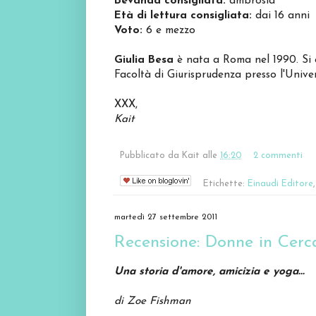
Bevanda consigliata:
ambrosia
Età di lettura consigliata:
dai 16 anni
Voto:
6 e mezzo
Giulia Besa
è nata a Roma nel 1990. Si è 
Facoltà di Giurisprudenza presso l'Unive
XXX,
Kait
Pubblicato da
Kait
alle
16:20
2 commenti
Etichette:
Einaudi Editore
martedì 27 settembre 2011
Recensione: Donne in Cerca
Una storia d'amore, amicizia e yoga...
di Zoe Fishman