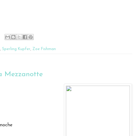
,
Sperling Kupfer
,
Zoe Fishman
la Mezzanotte
anoche