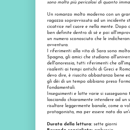
sono molto più pericolosi di quanto imm
Un romanzo molto moderno con un grande
ragazza sopravvissuta ad un incidente st
cicatrice nel cuore e nella mente. Dopo 
ben definite dentro di sé e poi all'impro
un numero sconosciuto che le indicherann
avventura.
I riferimenti alla vita di Sara sono molto
Spagna, gli amici che studiano all'univer
dell'anoressia, tutti riferimenti che al
risalenti ai tempi antichi di Greci e R
devo dire, è riuscito abbastanza bene ed
gli dèi di un tempo abbiano preso form
fondamentali.
Inseguimenti e lotte varie si susseguono
lasciando chiaramente intendere ad un 
risultare leggermente banale, come a volt
protagonista, ma per essere nato da un'au
Durata della lettura:
sette giorni