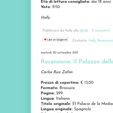
Età di lettura consigliata:
dai 18 anni
Voto:
9/10
Holly
Pubblicato da
Holly
alle
09:48
2 commenti
Etichette:
Holly
,
Recensioni
martedì 20 settembre 2011
Recensione: Il Palazzo del
Carlos Ruiz Zafón
Prezzo di copertina:
€ 13,00
Formato:
Brossura
Pagine:
299
Lingua:
Italiano
Titolo originale:
El Palacio de la Medi
Lingua originale:
Spagnolo