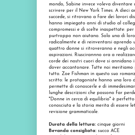
mondo, Sabine invece voleva diventare u
scrivere per il New York Times. A dieci 
succede, si ritrovano a fare dei lavori d
hanno impiegato anni di studio al colleg
compromessi e di scelte inaspettate: per
purtroppo non aiutano. Solo una di loro,
radicalmente e di reinventarsi aprendo 
quattro donne si ritroveranno e negli occ
aspirazioni. Riuscirannno ora a realizzar
corde dei nostri cuori dove si annidano i
dover accantonare. Tutte noi meritiamo 
tutto. Zoe Fishman in questo suo roman
scritto: le protagoniste hanno una loro d
permette di conoscerle e di immedesimarci
lunghe descrizioni che possono far perde
"Donne in cerca di equilibrio" è perfetto 
conosciuta e la storia merita di essere 
revisione grammaticale.
Durata della lettura:
cinque giorni
Bevanda consigliata:
succo ACE