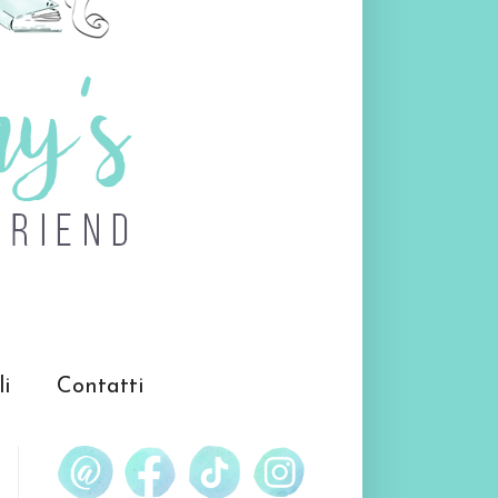
li
Contatti