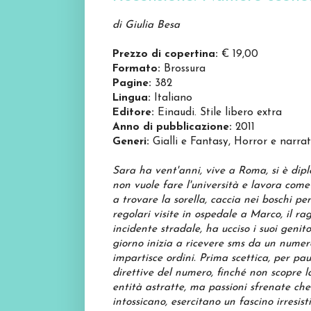
di Giulia Besa
Prezzo di copertina:
€ 19,00
Formato:
Brossura
Pagine:
382
Lingua:
Italiano
Editore:
Einaudi. Stile libero extra
Anno di pubblicazione:
2011
Generi:
Gialli e Fantasy, Horror e narrat
Sara ha vent'anni, vive a Roma, si è dip
non vuole fare l'università e lavora come
a trovare la sorella, caccia nei boschi pe
regolari visite in ospedale a Marco, il r
incidente stradale, ha ucciso i suoi genit
giorno inizia a ricevere sms da un numero
impartisce ordini. Prima scettica, per pau
direttive del numero, finché non scopre l
entità astratte, ma passioni sfrenate ch
intossicano, esercitano un fascino irresist