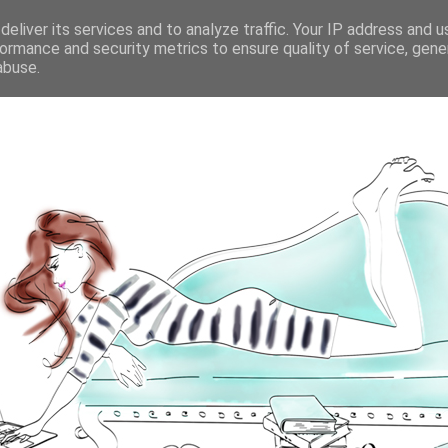
eliver its services and to analyze traffic. Your IP address and 
ormance and security metrics to ensure quality of service, gen
abuse.