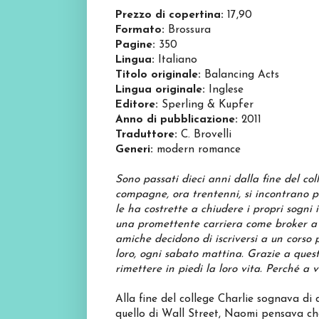
Prezzo di copertina:
17,90
Formato:
Brossura
Pagine:
350
Lingua:
Italiano
Titolo originale:
Balancing Acts
Lingua originale:
Inglese
Editore:
Sperling & Kupfer
Anno di pubblicazione:
2011
Traduttore:
C. Brovelli
Generi:
modern romance
Sono passati dieci anni dalla fine del co
compagne, ora trentenni, si incontrano p
le ha costrette a chiudere i propri sogni
una promettente carriera come broker a 
amiche
decidono di iscriversi a un corso p
loro, ogni sabato
mattina. Grazie a questa
rimettere in piedi la loro vita.
Perché a vo
Alla fine del college Charlie sognava d
quello di Wall Street, Naomi pensava che