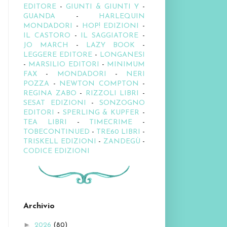
EDITORE
-
GIUNTI & GIUNTI Y
-
GUANDA
-
HARLEQUIN
MONDADORI
-
HOP! EDIZIONI
-
IL CASTORO
-
IL SAGGIATORE
-
JO MARCH
-
LAZY BOOK
-
LEGGERE EDITORE
-
LONGANESI
-
MARSILIO EDITORI
-
MINIMUM
FAX
-
MONDADORI
-
NERI
POZZA
-
NEWTON COMPTON
-
REGINA ZABO
-
RIZZOLI LIBRI
-
SESAT EDIZIONI
-
SONZOGNO
EDITORI
-
SPERLING & KUPFER
-
TEA LIBRI
-
TIMECRIME
-
TOBECONTINUED
-
TRE60 LIBRI
-
TRISKELL EDIZIONI
-
ZANDEGÙ
-
CODICE EDIZIONI
Archivio
►
2026
(80)