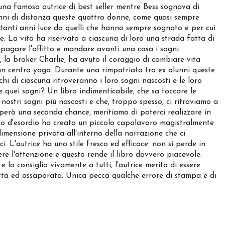
na famosa autrice di best seller mentre Bess sognava di
anni di distanza queste quattro donne, come quasi sempre
istanti anni luce da quelli che hanno sempre sognato e per cui
e. La vita ha riservato a ciascuna di loro una strada fatta di
 pagare l'affitto e mandare avanti una casa i sogni
 la broker Charlie, ha avuto il coraggio di cambiare vita
un centro yoga. Durante una rimpatriata tra ex alunni queste
hi di ciascuna ritroveranno i loro sogni nascosti e le loro
e quei sogni? Un libro indimenticabile, che sa toccare le
 nostri sogni più nascosti e che, troppo spesso, ci ritroviamo a
però una seconda chance, meritiamo di poterci realizzare in
zo d'esordio ha creato un piccolo capolavoro magistralmente
imensione privata all'interno della narrazione che ci
. L'autrice ha uno stile fresco ed efficace: non si perde in
re l'attenzione e questo rende il libro davvero piacevole.
e lo consiglio vivamente a tutti, l'autrice merita di essere
letta ed assaporata. Unica pecca qualche errore di stampa e di