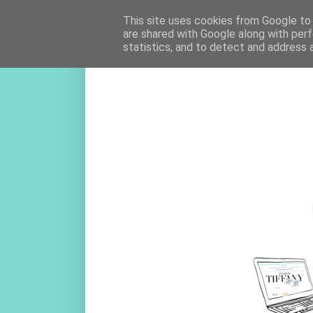
This site uses cookies from Google to d
are shared with Google along with perf
statistics, and to detect and address 