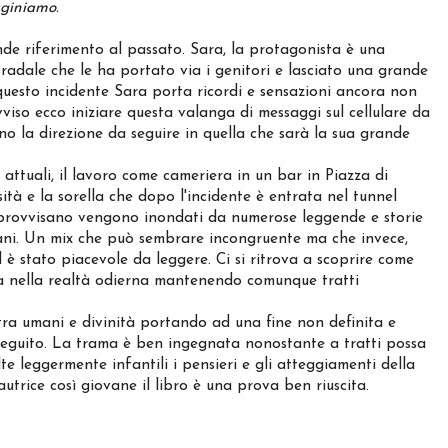
aginiamo.
 riferimento al passato. Sara, la protagonista è una
radale che le ha portato via i genitori e lasciato una grande
questo incidente Sara porta ricordi e sensazioni ancora non
vviso ecco iniziare questa valanga di messaggi sul cellulare da
o la direzione da seguire in quella che sarà la sua grande
 attuali, il lavoro come cameriera in un bar in Piazza di
sità e la sorella che dopo l'incidente è entrata nel tunnel
l'improvvisano vengono inondati da numerose leggende e storie
omani. Un mix che può sembrare incongruente ma che invece,
 è stato piacevole da leggere. Ci si ritrova a scoprire come
a nella realtà odierna mantenendo comunque tratti
 tra umani e divinità portando ad una fine non definita e
seguito. La trama è ben ingegnata nonostante a tratti possa
e leggermente infantili i pensieri e gli atteggiamenti della
trice così giovane il libro è una prova ben riuscita.