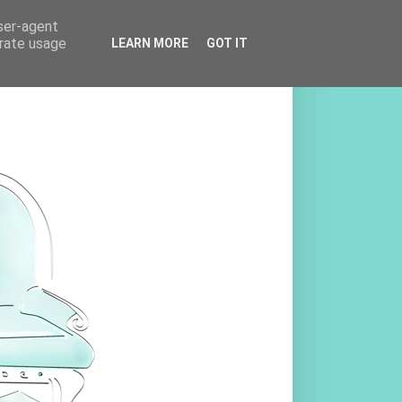
user-agent
erate usage
LEARN MORE
GOT IT