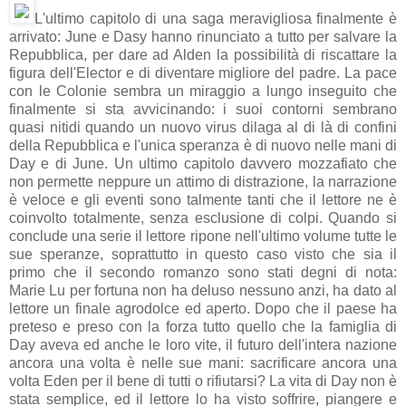
L'ultimo capitolo di una saga meravigliosa finalmente è
arrivato: June e Dasy hanno rinunciato a tutto per salvare la
Repubblica, per dare ad Alden la possibilità di riscattare la
figura dell'Elector e di diventare migliore del padre. La pace
con le Colonie sembra un miraggio a lungo inseguito che
finalmente si sta avvicinando: i suoi contorni sembrano
quasi nitidi quando un nuovo virus dilaga al di là di confini
della Repubblica e l'unica speranza è di nuovo nelle mani di
Day e di June. Un ultimo capitolo davvero mozzafiato che
non permette neppure un attimo di distrazione, la narrazione
è veloce e gli eventi sono talmente tanti che il lettore ne è
coinvolto totalmente, senza esclusione di colpi. Quando si
conclude una serie il lettore ripone nell'ultimo volume tutte le
sue speranze, soprattutto in questo caso visto che sia il
primo che il secondo romanzo sono stati degni di nota:
Marie Lu per fortuna non ha deluso nessuno anzi, ha dato al
lettore un finale agrodolce ed aperto. Dopo che il paese ha
preteso e preso con la forza tutto quello che la famiglia di
Day aveva ed anche le loro vite, il futuro dell'intera nazione
ancora una volta è nelle sue mani: sacrificare ancora una
volta Eden per il bene di tutti o rifiutarsi? La vita di Day non è
stata semplice, ed il lettore lo ha visto soffrire, piangere e