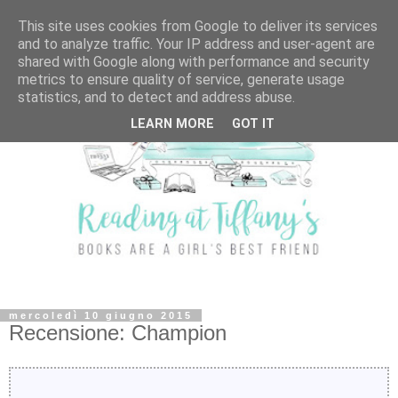
This site uses cookies from Google to deliver its services
and to analyze traffic. Your IP address and user-agent are
shared with Google along with performance and security
metrics to ensure quality of service, generate usage
statistics, and to detect and address abuse.
LEARN MORE
GOT IT
mercoledì 10 giugno 2015
Recensione: Champion