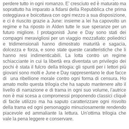
perdere tutto in ogni romanzo. E' cresciuto ed è maturato ma
soprattutto ha imparato a fidarsi della Repubblica che prima
osteggiava e boicottava con ogni mezzo a sua disposizione,
e ci è riuscito grazie a June: insieme a lei ha capovolto un
regime e ha riposto in Alden tutte le sue speranze per un
futuro migliore. I protagonisti June e Day sono stati dei
compagni meravigliosi per un viaggio mozzafiato: poliedrici
e tridimensionali hanno dimostrato maturità e sagacia,
dolcezza e forza, e sono state queste caratteristiche che li
hanno resi indimenticabili. La lotta contro un regime
schiacciante in cui la libertà era diventata un privilegio dei
pochi è stata il fulcro della trilogia: gli spunti per i lettori più
giovani sono molti e June e Day rappresentano le due facce
di una ribellione morale contro ogni forma di censura. Ho
amato molto questa trilogia che ha saputo mantenere alto il
livello di narrazione e di trama in ogni suo volume, l'autrice
non è mai scesa a compromessi proponendo classici cliquè
di facile utilizzo ma ha saputo caratterizzare ogni risvolto
della trama ed ogni personaggio minuziosamente rendendo
piacevole ed ammaliante la lettura. Un'ottima trilogia che
vale la pena leggere e conservare.