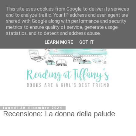
This site uses cookies from Google to deliver its services
and to analyze traffic. Your IP address and user-agent are
shared with Google along with performance and security
metrics to ensure quality of service, generate usage
statistics, and to detect and address abuse.
LEARN MORE
GOT IT
lunedì 30 dicembre 2024
Recensione: La donna della palude