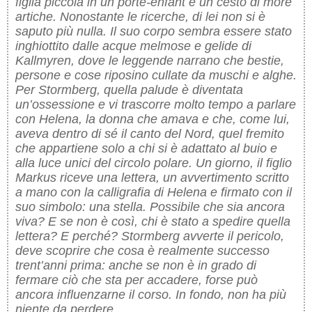
figlia piccola in un porte-enfant e un cesto di more
artiche. Nonostante le ricerche, di lei non si è
saputo più nulla. Il suo corpo sembra essere stato
inghiottito dalle acque melmose e gelide di
Kallmyren, dove le leggende narrano che bestie,
persone e cose riposino cullate da muschi e alghe.
Per Stormberg, quella palude è diventata
un’ossessione e vi trascorre molto tempo a parlare
con Helena, la donna che amava e che, come lui,
aveva dentro di sé il canto del Nord, quel fremito
che appartiene solo a chi si è adattato al buio e
alla luce unici del circolo polare. Un giorno, il figlio
Markus riceve una lettera, un avvertimento scritto
a mano con la calligrafia di Helena e firmato con il
suo simbolo: una stella. Possibile che sia ancora
viva? E se non è così, chi è stato a spedire quella
lettera? E perché? Stormberg avverte il pericolo,
deve scoprire che cosa è realmente successo
trent’anni prima: anche se non è in grado di
fermare ciò che sta per accadere, forse può
ancora influenzarne il corso. In fondo, non ha più
niente da perdere.