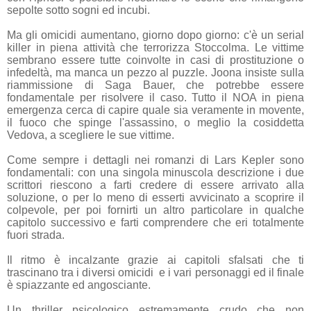
sepolte sotto sogni ed incubi.
Ma gli omicidi aumentano, giorno dopo giorno: c'è un serial
killer in piena attività che terrorizza Stoccolma. Le vittime
sembrano essere tutte coinvolte in casi di prostituzione o
infedeltà, ma manca un pezzo al puzzle. Joona insiste sulla
riammissione di Saga Bauer, che potrebbe essere
fondamentale per risolvere il caso. Tutto il NOA in piena
emergenza cerca di capire quale sia veramente in movente,
il fuoco che spinge l'assassino, o meglio la cosiddetta
Vedova, a scegliere le sue vittime.
Come sempre i dettagli nei romanzi di Lars Kepler sono
fondamentali: con una singola minuscola descrizione i due
scrittori riescono a farti credere di essere arrivato alla
soluzione, o per lo meno di esserti avvicinato a scoprire il
colpevole, per poi fornirti un altro particolare in qualche
capitolo successivo e farti comprendere che eri totalmente
fuori strada.
Il ritmo è incalzante grazie ai capitoli sfalsati che ti
trascinano tra i diversi omicidi e i vari personaggi ed il finale
è spiazzante ed angosciante.
Un thriller psicologico estremamente crudo che non