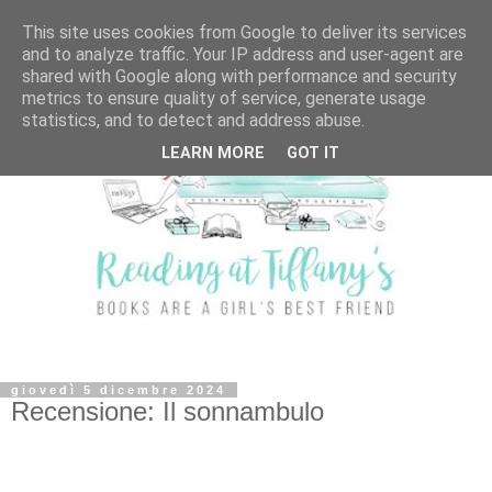
This site uses cookies from Google to deliver its services
and to analyze traffic. Your IP address and user-agent are
shared with Google along with performance and security
metrics to ensure quality of service, generate usage
statistics, and to detect and address abuse.
LEARN MORE
GOT IT
giovedì 5 dicembre 2024
Recensione: Il sonnambulo