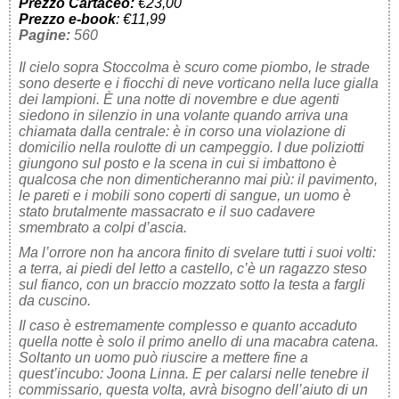
Prezzo Cartaceo:
€23,00
Prezzo e-book
: €11,99
Pagine:
560
Il cielo sopra Stoccolma è scuro come piombo, le strade
sono deserte e i fiocchi di neve vorticano nella luce gialla
dei lampioni. È una notte di novembre e due agenti
siedono in silenzio in una volante quando arriva una
chiamata dalla centrale: è in corso una violazione di
domicilio nella roulotte di un campeggio. I due poliziotti
giungono sul posto e la scena in cui si imbattono è
qualcosa che non dimenticheranno mai più: il pavimento,
le pareti e i mobili sono coperti di sangue, un uomo è
stato brutalmente massacrato e il suo cadavere
smembrato a colpi d’ascia.
Ma l’orrore non ha ancora finito di svelare tutti i suoi volti:
a terra, ai piedi del letto a castello, c’è un ragazzo steso
sul fianco, con un braccio mozzato sotto la testa a fargli
da cuscino.
Il caso è estremamente complesso e quanto accaduto
quella notte è solo il primo anello di una macabra catena.
Soltanto un uomo può riuscire a mettere fine a
quest’incubo: Joona Linna. E per calarsi nelle tenebre il
commissario, questa volta, avrà bisogno dell’aiuto di un