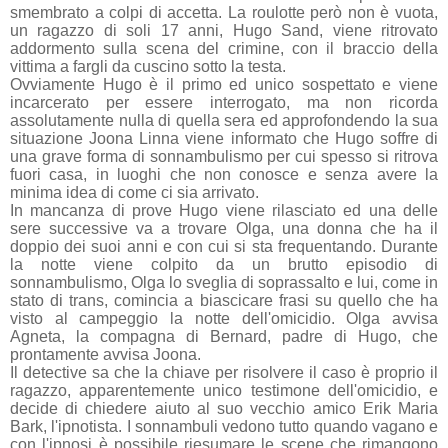
smembrato a colpi di accetta. La roulotte però non è vuota,
un ragazzo di soli 17 anni, Hugo Sand, viene ritrovato
addormento sulla scena del crimine, con il braccio della
vittima a fargli da cuscino sotto la testa.
Ovviamente Hugo è il primo ed unico sospettato e viene
incarcerato per essere interrogato, ma non ricorda
assolutamente nulla di quella sera ed approfondendo la sua
situazione Joona Linna viene informato che Hugo soffre di
una grave forma di sonnambulismo per cui spesso si ritrova
fuori casa, in luoghi che non conosce e senza avere la
minima idea di come ci sia arrivato.
In mancanza di prove Hugo viene rilasciato ed una delle
sere successive va a trovare Olga, una donna che ha il
doppio dei suoi anni e con cui si sta frequentando. Durante
la notte viene colpito da un brutto episodio di
sonnambulismo, Olga lo sveglia di soprassalto e lui, come in
stato di trans, comincia a biascicare frasi su quello che ha
visto al campeggio la notte dell'omicidio. Olga avvisa
Agneta, la compagna di Bernard, padre di Hugo, che
prontamente avvisa Joona.
Il detective sa che la chiave per risolvere il caso è proprio il
ragazzo, apparentemente unico testimone dell'omicidio, e
decide di chiedere aiuto al suo vecchio amico Erik Maria
Bark, l'ipnotista. I sonnambuli vedono tutto quando vagano e
con l'ipnosi è possibile riesumare le scene che rimangono