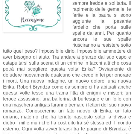
sempre fredda e solitaria. Il
rapimento delle gemelle, le
ferite e la paura si sono
aggiunte la pesante
fardello che porta sulle
spalle da anni. Per quanto
ancora le sue spalle
riusciranno a resistere sotto
tutto quel peso? Impossibile dirlo. Impossibile ammettere di
aver bisogno di aiuto. Tra andare a pranzo dal suo capo e
catapultarsi sulla scena di un crimine in tacchi alti che cosa
potrà mai scegliere questa volta Erika? Ovviamente di
deludere nuovamente qualcuno che crede in lei per onorare
i morti. Una nuova indagine, un nuovo dolore, una nuova
Erika. Robert Bryndza come da sempre ci ha abituati anche
questa volte tesse una trama fitta di enigmi e misteri: un
feroce assassino, una ballerina di burlesque e un folle con
una maschera antigas faranno tremare i lettori del suo nuovo
romanzo. Conosceremo un lato nuovo di Erika, un lato
umano, materno che ha tenuto nascosto sotto la divisa e
dietro i mille muri che ha costruito tra sè stessa ed il mondo
esterno. Ogni volta avventurarsi tra le pagine di Bryndza è