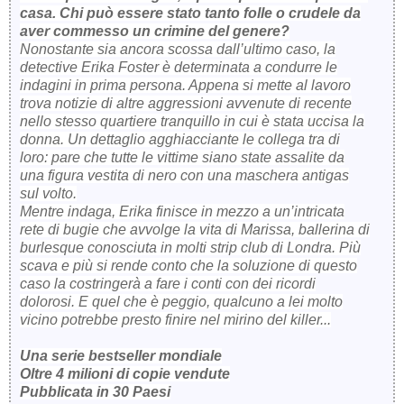
casa. Chi può essere stato tanto folle o crudele da
aver commesso un crimine del genere?
Nonostante sia ancora scossa dall’ultimo caso, la
detective Erika Foster è determinata a condurre le
indagini in prima persona. Appena si mette al lavoro
trova notizie di altre aggressioni avvenute di recente
nello stesso quartiere tranquillo in cui è stata uccisa la
donna. Un dettaglio agghiacciante le collega tra di
loro: pare che tutte le vittime siano state assalite da
una figura vestita di nero con una maschera antigas
sul volto.
Mentre indaga, Erika finisce in mezzo a un’intricata
rete di bugie che avvolge la vita di Marissa, ballerina di
burlesque conosciuta in molti strip club di Londra. Più
scava e più si rende conto che la soluzione di questo
caso la costringerà a fare i conti con dei ricordi
dolorosi. E quel che è peggio, qualcuno a lei molto
vicino potrebbe presto finire nel mirino del killer...
Una serie bestseller mondiale
Oltre 4 milioni di copie vendute
Pubblicata in 30 Paesi