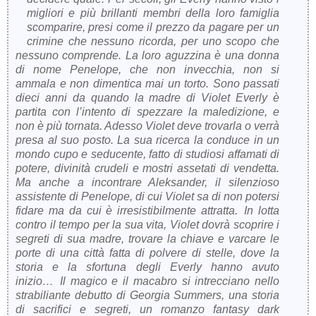
migliori e più brillanti membri della loro famiglia
scomparire, presi come il prezzo da pagare per un
crimine che nessuno ricorda, per uno scopo che
nessuno comprende. La loro aguzzina è una donna
di nome Penelope, che non invecchia, non si
ammala e non dimentica mai un torto. Sono passati
dieci anni da quando la madre di Violet Everly è
partita con l’intento di spezzare la maledizione, e
non è più tornata. Adesso Violet deve trovarla o verrà
presa al suo posto. La sua ricerca la conduce in un
mondo cupo e seducente, fatto di studiosi affamati di
potere, divinità crudeli e mostri assetati di vendetta.
Ma anche a incontrare Aleksander, il silenzioso
assistente di Penelope, di cui Violet sa di non potersi
fidare ma da cui è irresistibilmente attratta. In lotta
contro il tempo per la sua vita, Violet dovrà scoprire i
segreti di sua madre, trovare la chiave e varcare le
porte di una città fatta di polvere di stelle, dove la
storia e la sfortuna degli Everly hanno avuto
inizio… Il magico e il macabro si intrecciano nello
strabiliante debutto di Georgia Summers, una storia
di sacrifici e segreti, un romanzo fantasy dark