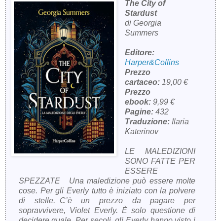
The City of
Stardust
di Georgia
Summers
Editore:
Harper&Collins
Prezzo
cartaceo:
19,00 €
Prezzo
ebook:
9,99 €
Pagine:
432
Traduzione:
Ilaria
Katerinov
LE MALEDIZIONI
SONO FATTE PER
ESSERE
SPEZZATE Una maledizione può essere molte
cose. Per gli Everly tutto è iniziato con la polvere
di stelle. C’è un prezzo da pagare per
sopravvivere, Violet Everly. È solo questione di
decidere quale. Per secoli, gli Everly hanno visto i