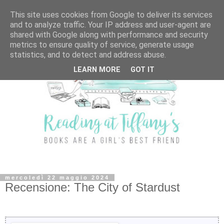
This site uses cookies from Google to deliver its services
and to analyze traffic. Your IP address and user-agent are
shared with Google along with performance and security
metrics to ensure quality of service, generate usage
statistics, and to detect and address abuse.
LEARN MORE
GOT IT
mercoledì 22 maggio 2024
Recensione: The City of Stardust