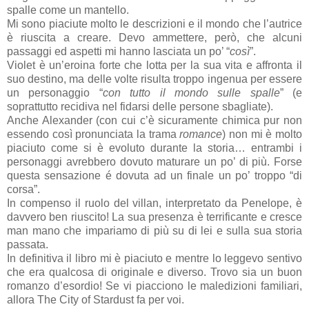
spalle come un mantello.
Mi sono piaciute molto le descrizioni e il mondo che l’autrice
è riuscita a creare. Devo ammettere, però, che alcuni
passaggi ed aspetti mi hanno lasciata un po’ “
così
”.
Violet è un’eroina forte che lotta per la sua vita e affronta il
suo destino, ma delle volte risulta troppo ingenua per essere
un personaggio “
con tutto il mondo sulle spalle
” (e
soprattutto recidiva nel fidarsi delle persone sbagliate).
Anche Alexander (con cui c’è sicuramente chimica pur non
essendo così pronunciata la trama
romance
) non mi è molto
piaciuto come si è evoluto durante la storia… entrambi i
personaggi avrebbero dovuto maturare un po’ di più. Forse
questa sensazione é dovuta ad un finale un po’ troppo “di
corsa”.
In compenso il ruolo del villan, interpretato da Penelope, è
davvero ben riuscito! La sua presenza è terrificante e cresce
man mano che impariamo di più su di lei e sulla sua storia
passata.
In definitiva il libro mi è piaciuto e mentre lo leggevo sentivo
che era qualcosa di originale e diverso. Trovo sia un buon
romanzo d’esordio! Se vi piacciono le maledizioni familiari,
allora The City of Stardust fa per voi.