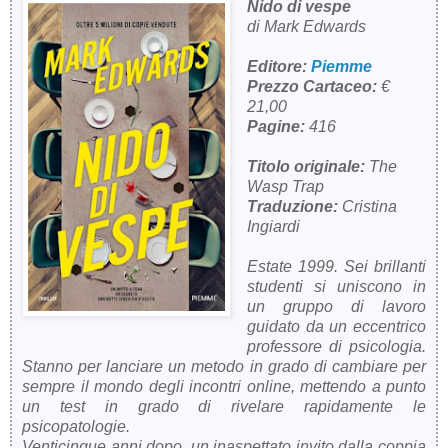
Nido di vespe
di Mark Edwards
Editore:
Piemme
Prezzo Cartaceo:
€
21,00
Pagine:
416
Titolo originale:
The
Wasp Trap
Traduzione:
Cristina
Ingiardi
Estate 1999. Sei brillanti
studenti si uniscono in
un gruppo di lavoro
guidato da un eccentrico
professore di psicologia.
Stanno per lanciare un metodo in grado di cambiare per
sempre il mondo degli incontri online, mettendo a punto
un test in grado di rivelare rapidamente le
psicopatologie.
Venticinque anni dopo, un inaspettato invito dalla coppia