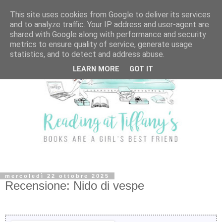
This site uses cookies from Google to deliver its services
and to analyze traffic. Your IP address and user-agent are
shared with Google along with performance and security
metrics to ensure quality of service, generate usage
statistics, and to detect and address abuse.
LEARN MORE
GOT IT
mercoledì 22 ottobre 2025
Recensione: Nido di vespe