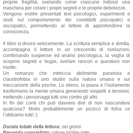
proprie fragilità, svelando come ciascuno indossi una
maschera per celare i propri segreti e le proprie debolezze.
Vengono inoltre presentati test psicologici, esperimenti e
studi sul comportamento dei cosiddetti psicopatici e
sociopatici, permettendo al lettore di approfondirne la
conoscenza.
Il libro si divora velocemente. La scrittura semplice e diretta,
accompagna il lettore in un crescendo di rivelazioni,
combinando suspense ed analisi psicologica, la voglia di
scoprire segreti e bugie, svelare rancori e questioni non
risolte.
Un romanzo che intreccia abilmente paranoia e
claustrofobia in uno studio sulla natura umana e sui
meccanismi della psiche. Lo stress, la paura e l’isolamento
trasformano la mente umana generando sospetti e tensioni,
mettendo i personaggi tutti uno contro gli altri.
In fin dei conti chi può davvero dire di non nascondere
qualcosa? Molto probabilmente un pizzico di follia ce
l’abbiamo tutti! :)
Durata totale della lettura:
sei giorni
Bevanda consigliata:
crème brûlée latte