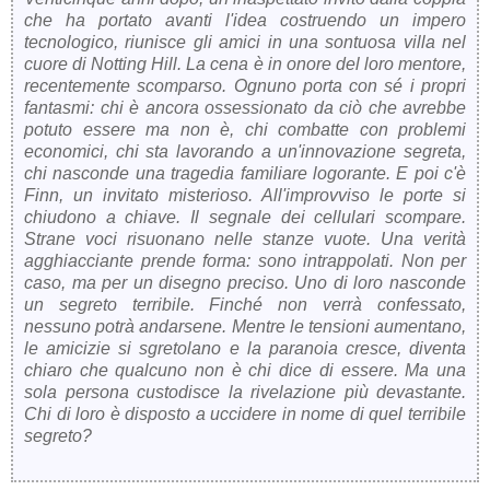
che ha portato avanti l'idea costruendo un impero
tecnologico, riunisce gli amici in una sontuosa villa nel
cuore di Notting Hill. La cena è in onore del loro mentore,
recentemente scomparso. Ognuno porta con sé i propri
fantasmi: chi è ancora ossessionato da ciò che avrebbe
potuto essere ma non è, chi combatte con problemi
economici, chi sta lavorando a un'innovazione segreta,
chi nasconde una tragedia familiare logorante. E poi c'è
Finn, un invitato misterioso. All'improvviso le porte si
chiudono a chiave. Il segnale dei cellulari scompare.
Strane voci risuonano nelle stanze vuote. Una verità
agghiacciante prende forma: sono intrappolati. Non per
caso, ma per un disegno preciso. Uno di loro nasconde
un segreto terribile. Finché non verrà confessato,
nessuno potrà andarsene. Mentre le tensioni aumentano,
le amicizie si sgretolano e la paranoia cresce, diventa
chiaro che qualcuno non è chi dice di essere. Ma una
sola persona custodisce la rivelazione più devastante.
Chi di loro è disposto a uccidere in nome di quel terribile
segreto?