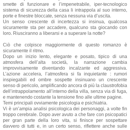
smette di funzionare e l’impenetrabile, iper-tecnologico
sistema di sicurezza della casa li intrappola al suo interno,
porte e finestre bloccate, senza nessuna via d’uscita.
Un senso crescente di incertezza si insinua, qualcosa
sicuramente sta per accadere,
qualcuno sta giocando con
loro
. Riusciranno a liberarsi e a superare la notte?
Ciò che colpisce maggiormente di questo romanzo è
sicuramente il ritmo.
Dopo un inizio lento, elegante e posato, tipico di una
atmosfera dell’alta società, la narrazione cambia
improvvisamente diventando incalzante ed aggressiva.
L’azione accelera, l’atmosfera si fa inquietante : rumori
inspiegabili ed ombre sospette insinuano un crescente
senso di pericolo, amplificando ancora di più la claustrofobia
dell’intrappolamento all’interno della villa, senza via di fuga,
e mantenendo costante la tensione fino alle ultime pagine.
Temi principali ovviamente psicologia e psichiatria.
Vi è un’ampia analisi psicologica dei personaggi, a volte fin
troppo cerebrale. Dopo aver avuto a che fare con psicopatici
per gran parte della loro vita, si finisce per sospettare
davvero di tutti e, in un certo senso, riflettere anche sulle