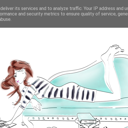
eliver its services and to analyze traffic. Your IP address and 
ormance and security metrics to ensure quality of service, gen
abuse.