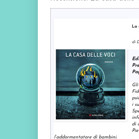
La 
di 
Edi
Pr
Pa
Gli
Fid
psi
i s
Spe
inf
di 
Pie
l’addormentatore di bambini.