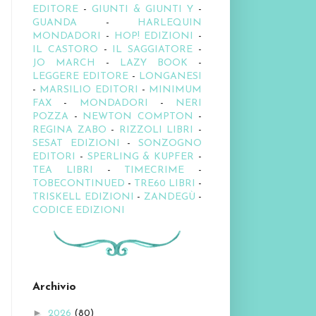
EDITORE
-
GIUNTI & GIUNTI Y
-
GUANDA
-
HARLEQUIN
MONDADORI
-
HOP! EDIZIONI
-
IL CASTORO
-
IL SAGGIATORE
-
JO MARCH
-
LAZY BOOK
-
LEGGERE EDITORE
-
LONGANESI
-
MARSILIO EDITORI
-
MINIMUM
FAX
-
MONDADORI
-
NERI
POZZA
-
NEWTON COMPTON
-
REGINA ZABO
-
RIZZOLI LIBRI
-
SESAT EDIZIONI
-
SONZOGNO
EDITORI
-
SPERLING & KUPFER
-
TEA LIBRI
-
TIMECRIME
-
TOBECONTINUED
-
TRE60 LIBRI
-
TRISKELL EDIZIONI
-
ZANDEGÙ
-
CODICE EDIZIONI
Archivio
►
2026
(80)