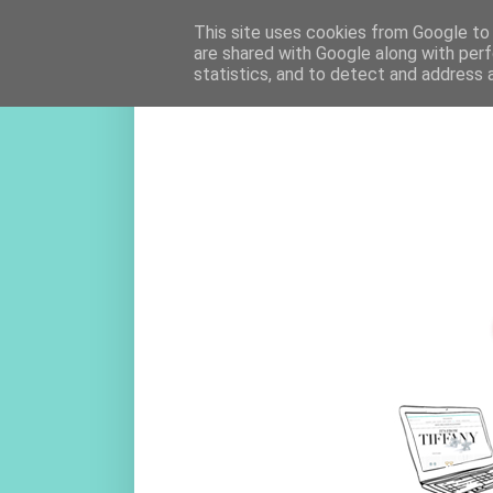
This site uses cookies from Google to d
are shared with Google along with perf
statistics, and to detect and address 