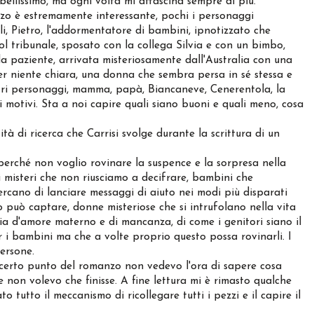
bellissimo, ma ogni volta mi affascina sempre di più.
zo è estremamente interessante, pochi i personaggi
li, Pietro, l'addormentatore di bambini, ipnotizzato che
ol tribunale, sposato con la collega Silvia e con un bimbo,
a paziente, arrivata misteriosamente dall'Australia con una
er niente chiara, una donna che sembra persa in sé stessa e
ltri personaggi, mamma, papà, Biancaneve, Cenerentola, la
i motivi. Sta a noi capire quali siano buoni e quali meno, cosa
di ricerca che Carrisi svolge durante la scrittura di un
erché non voglio rovinare la suspence e la sorpresa nella
i misteri che non riusciamo a decifrare, bambini che
ercano di lanciare messaggi di aiuto nei modi più disparati
 può captare, donne misteriose che si intrufolano nella vita
ria d'amore materno e di mancanza, di come i genitori siano il
er i bambini ma che a volte proprio questo possa rovinarli. I
persone.
 certo punto del romanzo non vedevo l'ora di sapere cosa
on volevo che finisse. A fine lettura mi è rimasto qualche
o tutto il meccanismo di ricollegare tutti i pezzi e il capire il