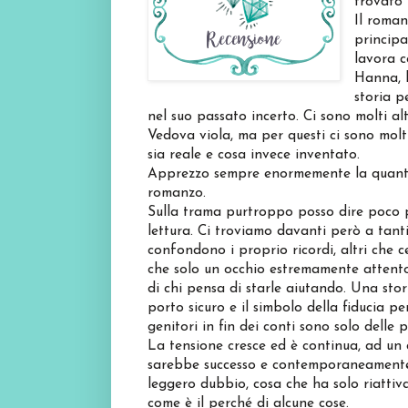
trovato 
Il roman
principa
lavora c
Hanna, l
storia p
nel suo passato incerto. Ci sono molti a
Vedova viola, ma per questi ci sono molt
sia reale e cosa invece inventato.
Apprezzo sempre enormemente la quantità 
romanzo.
Sulla trama purtroppo posso dire poco p
lettura. Ci troviamo davanti però a tant
confondono i proprio ricordi, altri che c
che solo un occhio estremamente attento
di chi pensa di starle aiutando. Una sto
porto sicuro e il simbolo della fiducia p
genitori in fin dei conti sono solo delle 
La tensione cresce ed è continua, ad un
sarebbe successo e contemporaneamente n
leggero dubbio, cosa che ha solo riattivat
come è il perché di alcune cose.