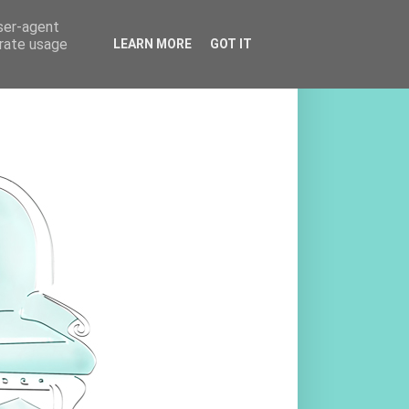
user-agent
erate usage
LEARN MORE
GOT IT