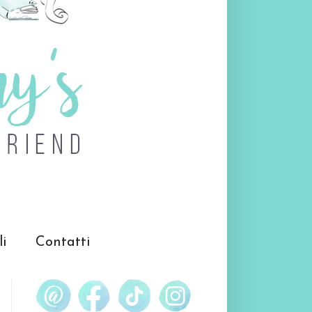
li
Contatti