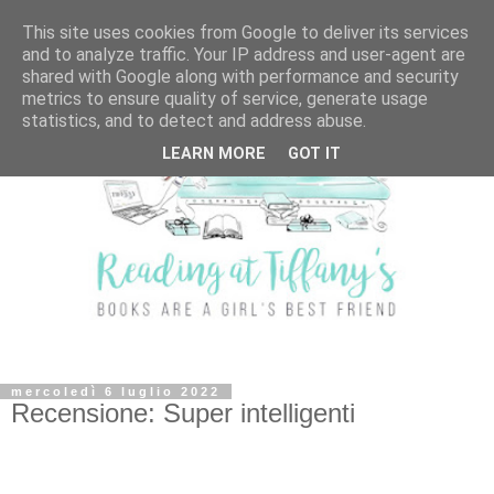
This site uses cookies from Google to deliver its services
and to analyze traffic. Your IP address and user-agent are
shared with Google along with performance and security
metrics to ensure quality of service, generate usage
statistics, and to detect and address abuse.
LEARN MORE
GOT IT
mercoledì 6 luglio 2022
Recensione: Super intelligenti