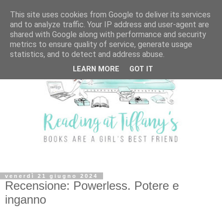
This site uses cookies from Google to deliver its services
and to analyze traffic. Your IP address and user-agent are
shared with Google along with performance and security
metrics to ensure quality of service, generate usage
statistics, and to detect and address abuse.
LEARN MORE
GOT IT
venerdì 21 giugno 2024
Recensione: Powerless. Potere e
inganno