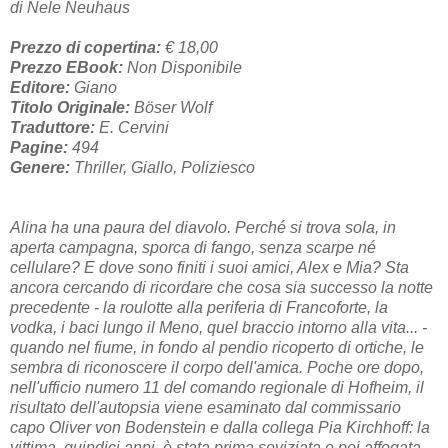
di Nele Neuhaus
Prezzo di copertina:
€ 18,00
Prezzo EBook:
Non Disponibile
Editore:
Giano
Titolo Originale:
Böser Wolf
Traduttore:
E. Cervini
Pagine:
494
Genere:
Thriller, Giallo, Poliziesco
Alina ha una paura del diavolo. Perché si trova sola, in
aperta campagna, sporca di fango, senza scarpe né
cellulare? E dove sono finiti i suoi amici, Alex e Mia? Sta
ancora cercando di ricordare che cosa sia successo la notte
precedente - la roulotte alla periferia di Francoforte, la
vodka, i baci lungo il Meno, quel braccio intorno alla vita... -
quando nel fiume, in fondo al pendio ricoperto di ortiche, le
sembra di riconoscere il corpo dell'amica. Poche ore dopo,
nell'ufficio numero 11 del comando regionale di Hofheim, il
risultato dell'autopsia viene esaminato dal commissario
capo Oliver von Bodenstein e dalla collega Pia Kirchhoff: la
vittima, quindici anni, è stata prima seviziata e poi affogata.