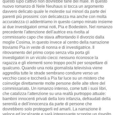
questo lupo cattivo non dovrebbe farle del male. In questo
nuovo romanzo di Nele Neuhaus si tocca un argomento
davvero delicato quale le molestie sui minori da parte dei
parenti più prossimi: con delicatezza ma anche con molta
accuratezza ci addentriamo in questo campo minato insieme
ai due investigatori ormai noti, Pia e Bodestein. Nel romanzo
precedente l'attenzione dell'autrice era rivolta al
commissario capo che stava affrontando il divorzio dalla
moglie Cosima, in questo invece al centro della narrazione
troviamo Pia in veste di nonna e di investigatrice. Il
ritrovamento del primo corpo senza vita porta gli
investigatori in un vicolo cieco: nessuno riconosce la
ragazza e gli elementi sono troppo pochi per sospettare di
qualcuno. Quando una nota giornalista televisiva viene
aggredita tutte le strade sembrano condurre verso un
vecchio caso e toccherà a Pia far luce su un mistero che
coinvolge direttamente molte persone delle alte sfere del
commissariato. Un romanzo intenso, come tutti i suoi libri,
che catalizza l'attenzione su una realtà purtroppo attuale:
bambini innocenti privati della loro infanzia, defraudati della
serenità e dell'innocenza da parte di persone che
dovrebbero solo proteggerli ed amarli. La narrazione è
veloce ed incalzante e sarà interessante scoprire un risvolto