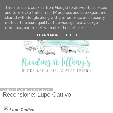
This site uses cookies from Google to deliver its services
and to analyze traffic. Your IP address and user-agent are
shared with Google along with performance and security
metrics to ensure quality of service, generate usage
statistics, and to detect and address abuse.
LEARN MORE
GOT IT
venerdì 30 maggio 2014
Recensione: Lupo Cattivo
Lupo Cattivo