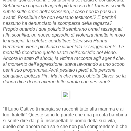
Sebbene la coppia di agenti più famosa del Taunus si metta
subito sulle orme dell'assassino, il caso non fa passi in
avanti. Possibile che non esistano testimoni? E perché
nessuno ha denunciato la scomparsa della ragazza?
Proprio quando i due poliziotti sembrano ormai rassegnati
alla sconfitta, un nuovo episodio di violenza rimette in moto
le indagini: la celebre conduttrice televisiva Hanna
Herzmann viene picchiata e violentata selvaggiamente. Le
modalità ricordano quelle usate nell'omicidio del Meno.
Ancora in stato di shock, la vittima racconta agli agenti che,
al momento dell'aggressione, stava lavorando a uno scoop
per il suo programma. Avrà pestato i piedi alle persone
sbagliate, ipotizza Pia. Ma in che modo, obietta Oliver, se la
donna dice di non averne fatto parola con nessuno?
"Il Lupo Cattivo ti mangia se racconti tutto alla mamma e ai
tuoi fratelli!" Queste sono le parole che una piccola bambina
si sente dire dal più insospettabile uomo della sua vita,
quello che ancora non sa e che non puà comprendere è che