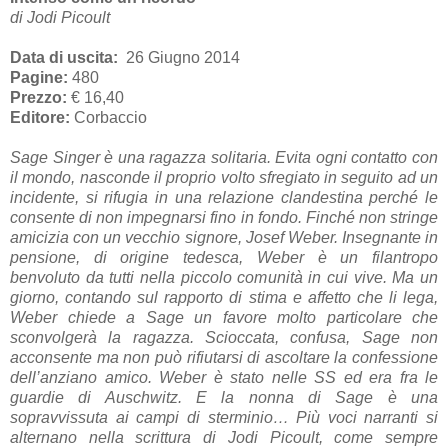
di Jodi Picoult
Data di uscita:
26 Giugno 2014
Pagine:
480
Prezzo:
€ 16,40
Editore:
Corbaccio
Sage Singer è una ragazza solitaria. Evita ogni contatto con
il mondo, nasconde il proprio volto sfregiato in seguito ad un
incidente, si rifugia in una relazione clandestina perché le
consente di non impegnarsi fino in fondo. Finché non stringe
amicizia con un vecchio signore, Josef Weber. Insegnante in
pensione, di origine tedesca, Weber è un filantropo
benvoluto da tutti nella piccolo comunità in cui vive. Ma un
giorno, contando sul rapporto di stima e affetto che li lega,
Weber chiede a Sage un favore molto particolare che
sconvolgerà la ragazza. Scioccata, confusa, Sage non
acconsente ma non può rifiutarsi di ascoltare la confessione
dell’anziano amico. Weber è stato nelle SS ed era fra le
guardie di Auschwitz. E la nonna di Sage è una
sopravvissuta ai campi di sterminio… Più voci narranti si
alternano nella scrittura di Jodi Picoult, come sempre