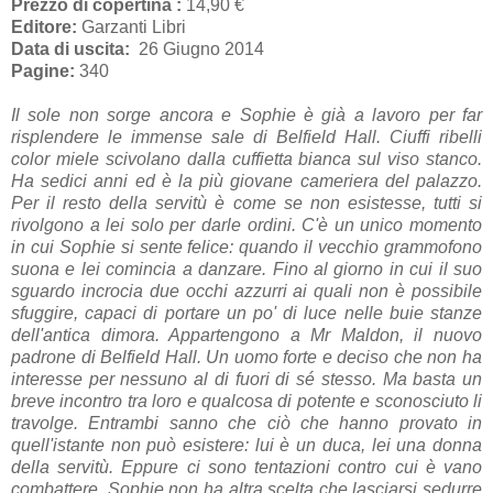
Prezzo di copertina :
14,90 €
Editore:
Garzanti Libri
Data di uscita:
26 Giugno 2014
Pagine:
340
Il sole non sorge ancora e Sophie è già a lavoro per far
risplendere le immense sale di Belfield Hall. Ciuffi ribelli
color miele scivolano dalla cuffietta bianca sul viso stanco.
Ha sedici anni ed è la più giovane cameriera del palazzo.
Per il resto della servitù è come se non esistesse, tutti si
rivolgono a lei solo per darle ordini. C'è un unico momento
in cui Sophie si sente felice: quando il vecchio grammofono
suona e lei comincia a danzare. Fino al giorno in cui il suo
sguardo incrocia due occhi azzurri ai quali non è possibile
sfuggire, capaci di portare un po' di luce nelle buie stanze
dell'antica dimora. Appartengono a Mr Maldon, il nuovo
padrone di Belfield Hall. Un uomo forte e deciso che non ha
interesse per nessuno al di fuori di sé stesso. Ma basta un
breve incontro tra loro e qualcosa di potente e sconosciuto li
travolge. Entrambi sanno che ciò che hanno provato in
quell'istante non può esistere: lui è un duca, lei una donna
della servitù. Eppure ci sono tentazioni contro cui è vano
combattere. Sophie non ha altra scelta che lasciarsi sedurre