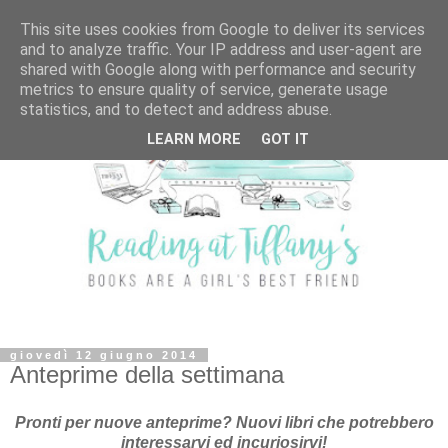
This site uses cookies from Google to deliver its services
and to analyze traffic. Your IP address and user-agent are
shared with Google along with performance and security
metrics to ensure quality of service, generate usage
statistics, and to detect and address abuse.
LEARN MORE
GOT IT
giovedì 12 giugno 2014
Anteprime della settimana
Pronti per nuove anteprime? Nuovi libri che potrebbero
interessarvi ed incuriosirvi!