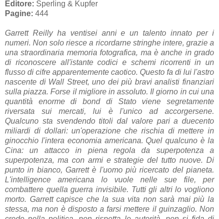
Editore:
Sperling & Kupfer
Pagine:
444
Garrett Reilly ha ventisei anni e un talento innato per i
numeri. Non solo riesce a ricordarne stringhe intere, grazie a
una straordinaria memoria fotografica, ma è anche in grado
di riconoscere all'istante codici e schemi ricorrenti in un
flusso di cifre apparentemente caotico. Questo fa di lui l'astro
nascente di Wall Street, uno dei più bravi analisti finanziari
sulla piazza. Forse il migliore in assoluto. Il giorno in cui una
quantità enorme di bond di Stato viene segretamente
riversata sui mercati, lui è l'unico ad accorgersene.
Qualcuno sta svendendo titoli dal valore pari a duecento
miliardi di dollari: un'operazione che rischia di mettere in
ginocchio l'intera economia americana. Quel qualcuno è la
Cina: un attacco in piena regola da superpotenza a
superpotenza, ma con armi e strategie del tutto nuove. Di
punto in bianco, Garrett è l'uomo più ricercato del pianeta.
L'intelligence americana lo vuole nelle sue file, per
combattere quella guerra invisibile. Tutti gli altri lo vogliono
morto. Garrett capisce che la sua vita non sarà mai più la
stessa, ma non è disposto a farsi mettere il guinzaglio. Non
crede nella politica, non rispetta le autorità, non si fida di