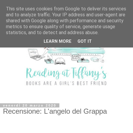
This site uses cookies from Google to deliver its services
and to analyze traffic. Your IP address and user-agent are
shared with Google along with performance and security
metrics to ensure quality of service, generate usage
statistics, and to detect and address abuse.
LEARN MORE
GOT IT
venerdì 20 marzo 2020
Recensione: L'angelo del Grappa