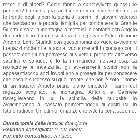
rocce e di alberi? Come fanno a sopravvivere quassù le
persone? La montagna racchiude dentro i suoi sentieri e fra
le fronde degli alberi la storia di uomini, di giovani valorosi
che lasciarono la propria famiglia per combattere la Grande
Guerra e sarà la montagna a mettersi in contatto con Angelo
donandogli un diario e la storia di un giovane Ardito di nome
Antonio. Loris Giuriatti con questo romanzo vuole avvicinare
i ragazzi moderni alla storia, vuole metterli in contatto con il
passato che gli ha permesso di vivere il presente attraverso
sacrifici e sangue, e lo fa in maniera meravigliosa. La
narrazione è incalzante, gli avvenimenti storici non la
appesantiscono anzi invogliano a proseguire per conoscere
che cosa è successo su quel monte, che non è solo il nome
di un liquore. Angelo piano piano smetterà i panni del
ragazzo svogliato, la montagna, Antonio e Gabriele
risveglieranno in lui la scintilla della curiosità, lo
avvicineranno al passato permettendogli di costruirsi un
futuro radioso. Un ottimo romanzo che vale la pena scoprire.
Durata totale della lettura:
due giorni
Bevanda consigliata:
tè alla menta
Formato consigliato:
cartaceo