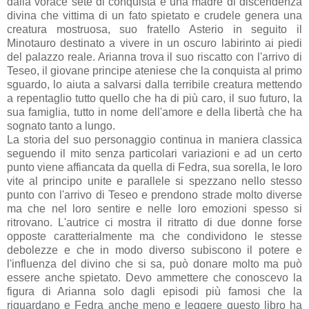
dalla vorace sete di conquista e una madre di discendenza
divina che vittima di un fato spietato e crudele genera una
creatura mostruosa, suo fratello Asterio in seguito il
Minotauro destinato a vivere in un oscuro labirinto ai piedi
del palazzo reale. Arianna trova il suo riscatto con l'arrivo di
Teseo, il giovane principe ateniese che la conquista al primo
sguardo, lo aiuta a salvarsi dalla terribile creatura mettendo
a repentaglio tutto quello che ha di più caro, il suo futuro, la
sua famiglia, tutto in nome dell'amore e della libertà che ha
sognato tanto a lungo.
La storia del suo personaggio continua in maniera classica
seguendo il mito senza particolari variazioni e ad un certo
punto viene affiancata da quella di Fedra, sua sorella, le loro
vite al principo unite e parallele si spezzano nello stesso
punto con l'arrivo di Teseo e prendono strade molto diverse
ma che nel loro sentire e nelle loro emozioni spesso si
ritrovano. L'autrice ci mostra il ritratto di due donne forse
opposte caratterialmente ma che condividono le stesse
debolezze e che in modo diverso subiscono il potere e
l'influenza del divino che si sa, può donare molto ma può
essere anche spietato. Devo ammettere che conoscevo la
figura di Arianna solo dagli episodi più famosi che la
riguardano e Fedra anche meno e leggere questo libro ha