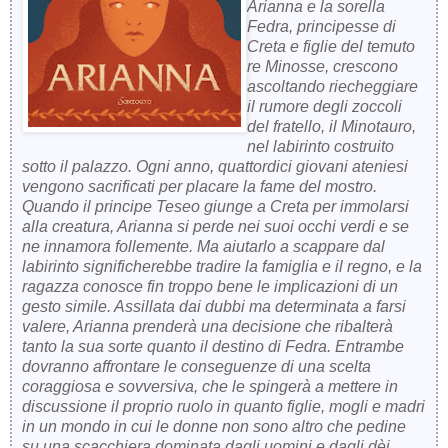
Arianna e la sorella
Fedra, principesse di
Creta e figlie del temuto
re Minosse, crescono
ascoltando riecheggiare
il rumore degli zoccoli
del fratello, il Minotauro,
nel labirinto costruito
sotto il palazzo. Ogni anno, quattordici giovani ateniesi
vengono sacrificati per placare la fame del mostro.
Quando il principe Teseo giunge a Creta per immolarsi
alla creatura, Arianna si perde nei suoi occhi verdi e se
ne innamora follemente. Ma aiutarlo a scappare dal
labirinto significherebbe tradire la famiglia e il regno, e la
ragazza conosce fin troppo bene le implicazioni di un
gesto simile. Assillata dai dubbi ma determinata a farsi
valere, Arianna prenderà una decisione che ribalterà
tanto la sua sorte quanto il destino di Fedra. Entrambe
dovranno affrontare le conseguenze di una scelta
coraggiosa e sovversiva, che le spingerà a mettere in
discussione il proprio ruolo in quanto figlie, mogli e madri
in un mondo in cui le donne non sono altro che pedine
su una scacchiera dominata dagli uomini e dagli dèi.