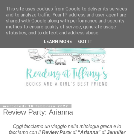
This site uses cookies from Google to deliver its services
and to analyze traffic. Your IP address and user-agent are
shared with Google along with performance and security
metrics to ensure quality of service, generate usage
statistics, and to detect and address abuse.
LEARN MORE
GOT IT
mercoledì 16 febbraio 2022
Review Party: Arianna
Oggi facciamo un viaggio nella mitologia greca e lo
facciamo con il
Review Party
di
"Arianna"
di
Jennifer