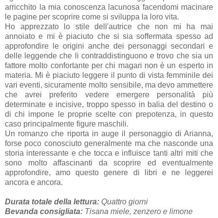
arricchito la mia conoscenza lacunosa facendomi macinare
le pagine per scoprire come si sviluppa la loro vita.
Ho apprezzato lo stile dell'autrice che non mi ha mai
annoiato e mi è piaciuto che si sia soffermata spesso ad
approfondire le origini anche dei personaggi secondari e
delle leggende che li contraddistinguono e trovo che sia un
fattore molto confortante per chi magari non è un esperto in
materia. Mi è piaciuto leggere il punto di vista femminile dei
vari eventi, sicuramente molto sensibile, ma devo ammettere
che avrei preferito vedere emergere personalità più
determinate e incisive, troppo spesso in balia del destino o
di chi impone le proprie scelte con prepotenza, in questo
caso principalmente figure maschili.
Un romanzo che riporta in auge il personaggio di Arianna,
forse poco conosciuto generalmente ma che nasconde una
storia interessante e che tocca e influisce tanti altri miti che
sono molto affascinanti da scoprire ed eventualmente
approfondire, amo questo genere di libri e ne leggerei
ancora e ancora.
Durata totale della lettura:
Quattro giorni
Bevanda consigliata:
Tisana miele, zenzero e limone