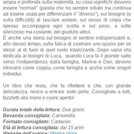
ampia e profonda sulla maternità, su cosa significhi davvero
essere “normali” (parola che ho sempre odiato ma continua
ad essere usata per differenzare il "diverso"), sul bisogno (e
sulla difficoltà) di lasciare andare, sul senso di colpa che
spesso accompagna ogni scelta e sul peso, a volte
silenzioso ma costante, del giudizio altrui.
È anche una storia sul bisogno di sentirsi indispensabili e,
allo stesso tempo, sulla fatica di costruire uno spazio per sé
stessi al di fuori di quel ruolo totalizzante. Dopo uana vita
dedicata ai bisogni di Luca, quando Luca fa il grande salto
verso l'indipendenza dalla famiglia,
Marina e Dan, devono
ritrovarsi come coppia, come famiglia e anzhe come singoli
individui.
Un libro che resta, che fa riflettere e che, con grande
delicatezza, riesce a entrare sotto pelle. Consigliato a tutti,
fazzletti alla mano e cuore aperto!
Durata totale della lettura:
Due giorni
Bevanda consigliata:
Camomilla
Formato consigliato:
Cartaceo
Età di lettura consigliata:
dai 15 anni
Website dell'autrice:
Marina Viola