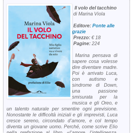
Il volo del tacchino
di Marina Viola
Editore:
Ponte alle
grazie
Prezzo:
€ 18
Pagine:
224
Marina pensava di
sapere cosa volesse
dire diventare madre.
Poi è arrivato Luca,
con autismo e
sindrome di Down,
una passione
smisurata per la
musica e gli Oreo, e
un talento naturale per smentire ogni previsione.
Nonostante le difficoltà iniziali e gli imprevisti, Luca
cresce sereno, circondato d’amore, e col tempo
diventa un giovane uomo. Perché, come scrive Elio
nella prefazione al libro, «l’amore, l’intelligenza,