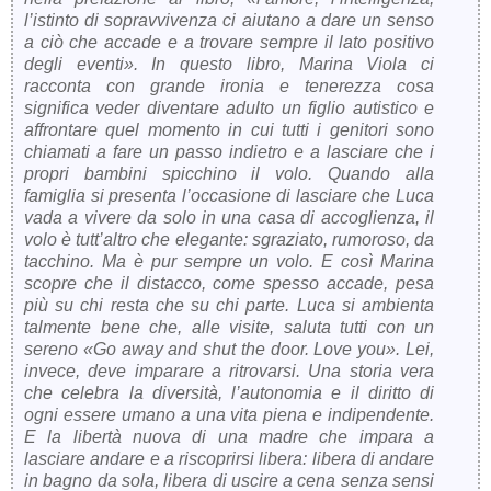
l’istinto di sopravvivenza ci aiutano a dare un senso
a ciò che accade e a trovare sempre il lato positivo
degli eventi». In questo libro, Marina Viola ci
racconta con grande ironia e tenerezza cosa
significa veder diventare adulto un figlio autistico e
affrontare quel momento in cui tutti i genitori sono
chiamati a fare un passo indietro e a lasciare che i
propri bambini spicchino il volo. Quando alla
famiglia si presenta l’occasione di lasciare che Luca
vada a vivere da solo in una casa di accoglienza, il
volo è tutt’altro che elegante: sgraziato, rumoroso, da
tacchino. Ma è pur sempre un volo. E così Marina
scopre che il distacco, come spesso accade, pesa
più su chi resta che su chi parte. Luca si ambienta
talmente bene che, alle visite, saluta tutti con un
sereno «Go away and shut the door. Love you». Lei,
invece, deve imparare a ritrovarsi. Una storia vera
che celebra la diversità, l’autonomia e il diritto di
ogni essere umano a una vita piena e indipendente.
E la libertà nuova di una madre che impara a
lasciare andare e a riscoprirsi libera: libera di andare
in bagno da sola, libera di uscire a cena senza sensi