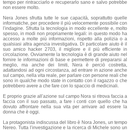
tempo per rintracciarlo e recuperarlo sano e salvo potrebbe
non essere molto.
Nera Jones sfrutta tutte le sue capacità, soprattutto quelle
informatiche, per procedere il più velocemente possibile con
l'indagine. S
frutta la tecnologia in modo eccellente e, molto
spesso, in modi non propriamente legali: in questo modo ha
accesso a molte più informazioni, rispetto alla polizia o a
qualsiasi altra agenzia investigativa. Di particolare aiuto è il
suo amico hacker 2703, il migliore e il più efficiente in
circolazione. O
vviamente la tecnologia è di grande aiuto nel
fornire le informazioni di base e permettere di prepararsi al
meglio, ma anche dei limiti, Nera è perciò costretta,
adattandosi ad ogni circostanza, ad entrare in azione anche
sul campo, nella vita reale, per parlare con persone reali che
sono in qualche modo state in contatto con il ragazzo o che
potrebbero avere a che fare con lo spaccio di medicinali.
E proprio grazie all'azione sul campo Nora si ritrova faccia a
faccia con il suo passato, a fare i conti con quello che ha
dovuto affrontare nella sua vita per arrivare ad essere la
donna che è oggi.
La protagonista indiscussa del libro è Nora Jones, un tempo
Nereo. Tutta l'investigazione e la ricerca di Michele sono un