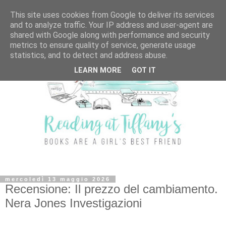
This site uses cookies from Google to deliver its services
and to analyze traffic. Your IP address and user-agent are
shared with Google along with performance and security
metrics to ensure quality of service, generate usage
statistics, and to detect and address abuse.
LEARN MORE
GOT IT
mercoledì 13 maggio 2026
Recensione: Il prezzo del cambiamento.
Nera Jones Investigazioni