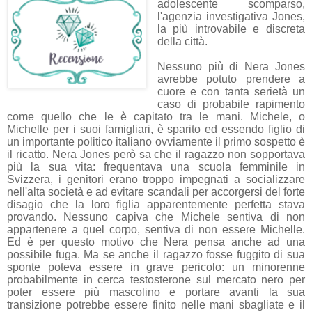
adolescente scomparso,
l'agenzia investigativa Jones,
la più introvabile e discreta
della città.
Nessuno più di Nera Jones
avrebbe potuto prendere a
cuore e con tanta serietà un
caso di probabile rapimento
come quello che le è capitato tra le mani. Michele, o
Michelle per i suoi famigliari, è sparito ed essendo figlio di
un importante politico italiano ovviamente il primo sospetto è
il ricatto. Nera Jones però sa che il ragazzo non sopportava
più la sua vita: frequentava una scuola femminile in
Svizzera, i genitori erano troppo impegnati a socializzare
nell'alta società e ad evitare scandali per accorgersi del forte
disagio che la loro figlia apparentemente perfetta stava
provando. Nessuno capiva che Michele sentiva di non
appartenere a quel corpo, sentiva di non essere Michelle.
Ed è per questo motivo che Nera pensa anche ad una
possibile fuga. Ma se anche il ragazzo fosse fuggito di sua
sponte poteva essere in grave pericolo: un minorenne
probabilmente in cerca testosterone sul mercato nero per
poter essere più mascolino e portare avanti la sua
transizione potrebbe essere finito nelle mani sbagliate e il