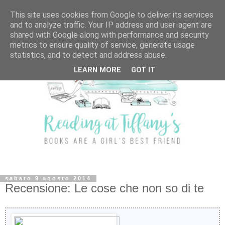
This site uses cookies from Google to deliver its services
and to analyze traffic. Your IP address and user-agent are
shared with Google along with performance and security
metrics to ensure quality of service, generate usage
statistics, and to detect and address abuse.
LEARN MORE
GOT IT
sabato 9 agosto 2014
Recensione: Le cose che non so di te