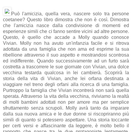
Può l'amicizia, quella vera, nascere solo tra persone
coetanee? Questo libro dimostra che non è così. Dimostra
che l'amicizia nasce dalla condivisione di momenti ed
esperienze simili che ci fanno sentire vicini ad altre persone.
Questo, è quello che accade a Molly quando conosce
Vivian. Molly non ha avuto un'infanzia facile e si ritrova
adottata da una famiglia che non ama ed esprime la sua
ribellione attraverso il suo aspetto e mostrandosi scontrosa
ed indifferente. Quando successivamente ad un furto sarà
costretta a trascorrere le sue giornate con Vivian, una dolce
vecchina testarda qualcosa in lei cambierà. Scoprirà la
storia della vita di Vivian, anche lei orfana destinata a
viaggiare nel treno degli orfani alla ricerca di una famiglia.
Purtroppo la famiglia che Vivian incontrerà non sarà quella
sperata. Attraverso la vita della vecchina, riviviamo la realtà
di molti bambini adottati non per amore ma per semplice
sfruttamento senza scrupoli. Molly avrà tanto da imparare
dalla sua nuova amica e le due donne si riscopriranno più
simili di quanto si potessero aspettare. Una storia toccante
per certi versi e affascinante da leggere, è molto bello il
rapporto che nasce tra le due protagoniste lentamente,