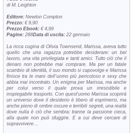
di M. Leighton
Editore:
Newton Compton
Prezzo:
€ 9,90
Prezzo Ebook:
€ 4,99
Pagine:
288
Data di uscita:
22 gennaio
La ricca cugina di Olivia Townsend, Marissa, aveva tutto
quello che una ragazza potrebbe desiderare: un bel
lavoro, una vita privilegiata e tanti amici. Tutto ciò che il
denaro non potrebbe mai comprare. Ma per un fatale
scambio di identità, il suo mondo si capovolge e Marissa
finisce tra le mani dell’uomo più pericoloso e sexy che
abbia mai incontrato. Un enigma per Marissa, ma anche
per colui verso il quale prova un irresistibile e
inspiegabile trasporto. Con quest’uomo Marissa scoprirà
un universo dove il desiderio è libero di esprimersi, ma
anche pieno di ombre oscure e terribili segreti, una realtà
dove nulla è ciò che sembra: tranne la passione cieca,
alla quale non può sfuggire. E a cui deve cercare di
sopravvivere…