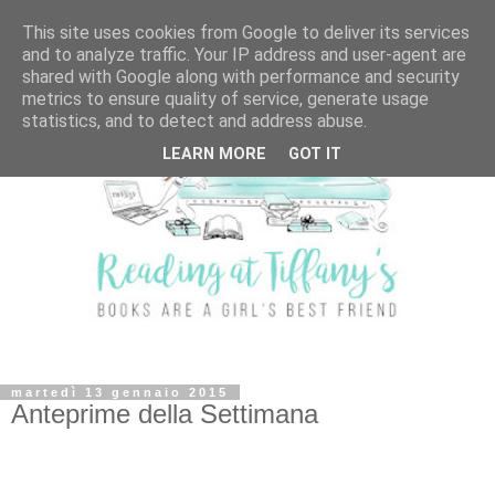
This site uses cookies from Google to deliver its services
and to analyze traffic. Your IP address and user-agent are
shared with Google along with performance and security
metrics to ensure quality of service, generate usage
statistics, and to detect and address abuse.
LEARN MORE
GOT IT
martedì 13 gennaio 2015
Anteprime della Settimana