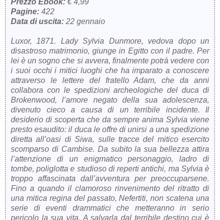
Prezzo Ebook:
€ 4,99
Pagine:
422
Data di uscita:
22 gennaio
Luxor, 1871. Lady Sylvia Dunmore, vedova dopo un
disastroso matrimonio, giunge in Egitto con il padre. Per
lei è un sogno che si avvera, finalmente potrà vedere con
i suoi occhi i mitici luoghi che ha imparato a conoscere
attraverso le lettere del fratello Adam, che da anni
collabora con le spedizioni archeologiche del duca di
Brokenwood, l’amore negato della sua adolescenza,
divenuto cieco a causa di un terribile incidente. Il
desiderio di scoperta che da sempre anima Sylvia viene
presto esaudito: il duca le offre di unirsi a una spedizione
diretta all’oasi di Siwa, sulle tracce del mitico esercito
scomparso di Cambise. Da subito la sua bellezza attira
l’attenzione di un enigmatico personaggio, ladro di
tombe, poliglotta e studioso di reperti antichi, ma Sylvia è
troppo affascinata dall’avventura per preoccuparsene.
Fino a quando il clamoroso rinvenimento del ritratto di
una mitica regina del passato, Nefertiti, non scatena una
serie di eventi drammatici che metteranno in serio
pericolo la sua vita. A salvarla dal terribile destino cui è