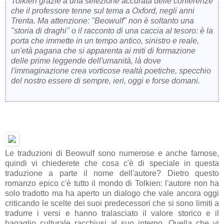
Tolkien grazie a una selezione accurata delle conferenze
che il professore tenne sul tema a Oxford, negli anni
Trenta. Ma attenzione: "Beowulf" non è soltanto una
"storia di draghi" o il racconto di una caccia al tesoro: è la
porta che immette in un tempo antico, sinistro e reale,
un'età pagana che si apparenta ai miti di formazione
delle prime leggende dell'umanità, là dove
l'immaginazione crea vorticose realtà poetiche, specchio
del nostro essere di sempre, ieri, oggi e forse domani.
Le traduzioni di Beowulf sono numerose e anche famose,
quindi vi chiederete che cosa c'è di speciale in questa
traduzione a parte il nome dell'autore? Dietro questo
romanzo epico c'è tutto il mondo di Tolkien: l'autore non ha
solo tradotto ma ha aperto un dialogo che vale ancora oggi
criticando le scelte dei suoi predecessori che si sono limiti a
tradurre i versi e hanno tralasciato il valore storico e il
bagaglio culturale racchiusi al suo interno. Quella che vi