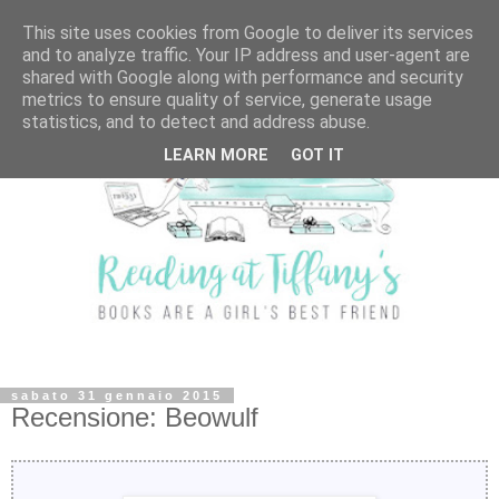
This site uses cookies from Google to deliver its services
and to analyze traffic. Your IP address and user-agent are
shared with Google along with performance and security
metrics to ensure quality of service, generate usage
statistics, and to detect and address abuse.
LEARN MORE
GOT IT
sabato 31 gennaio 2015
Recensione: Beowulf