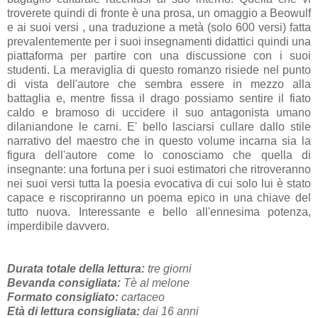
troverete quindi di fronte è una prosa, un omaggio a Beowulf
e ai suoi versi , una traduzione a metà (solo 600 versi) fatta
prevalentemente per i suoi insegnamenti didattici quindi una
piattaforma per partire con una discussione con i suoi
studenti. La meraviglia di questo romanzo risiede nel punto
di vista dell'autore che sembra essere in mezzo alla
battaglia e, mentre fissa il drago possiamo sentire il fiato
caldo e bramoso di uccidere il suo antagonista umano
dilaniandone le carni. E' bello lasciarsi cullare dallo stile
narrativo del maestro che in questo volume incarna sia la
figura dell'autore come lo conosciamo che quella di
insegnante: una fortuna per i suoi estimatori che ritroveranno
nei suoi versi tutta la poesia evocativa di cui solo lui è stato
capace e riscopriranno un poema epico in una chiave del
tutto nuova. Interessante e bello all'ennesima potenza,
imperdibile davvero.
Durata totale della lettura:
tre giorni
Bevanda consigliata:
Tè al melone
Formato consigliato:
cartaceo
Età di lettura consigliata:
dai 16 anni