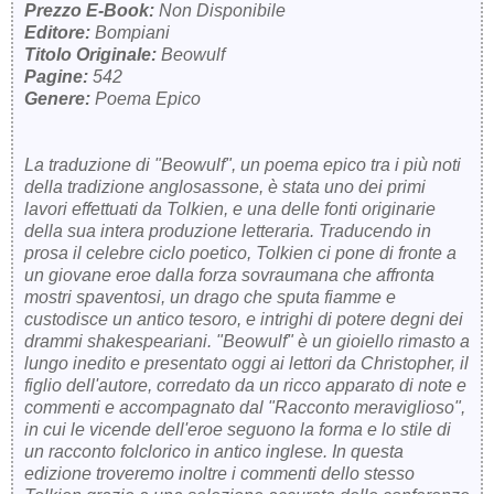
Prezzo E-Book:
Non Disponibile
Editore:
Bompiani
Titolo Originale:
Beowulf
Pagine:
542
Genere:
Poema Epico
La traduzione di "Beowulf", un poema epico tra i più noti
della tradizione anglosassone, è stata uno dei primi
lavori effettuati da Tolkien, e una delle fonti originarie
della sua intera produzione letteraria. Traducendo in
prosa il celebre ciclo poetico, Tolkien ci pone di fronte a
un giovane eroe dalla forza sovraumana che affronta
mostri spaventosi, un drago che sputa fiamme e
custodisce un antico tesoro, e intrighi di potere degni dei
drammi shakespeariani. "Beowulf" è un gioiello rimasto a
lungo inedito e presentato oggi ai lettori da Christopher, il
figlio dell'autore, corredato da un ricco apparato di note e
commenti e accompagnato dal "Racconto meraviglioso",
in cui le vicende dell'eroe seguono la forma e lo stile di
un racconto folclorico in antico inglese. In questa
edizione troveremo inoltre i commenti dello stesso