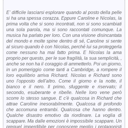
E' difficile lasciarsi esplorare quando al posto della pelle
si ha una spessa corazza. Eppure Caroline e Nicolas, la
prima volta che si sono incontrati, non si sono scambiati
una sola parola, ma si sono raccontati comunque. La
musica ha parlato per loro. Con una visione disincantata
del mondo e molte spine dentro di sé, Caroline si sente
al sicuro quando è con Nicolas, perché lui sa proteggerla
come nessuno ha mai fatto prima. E Nicolas la ama
proprio per questo, per le sue fragilità, la sua semplicità, ,
anche se non ha il coraggio di ammetterlo. Poi un giorno,
in un pomeriggio come tanti a Cambridge, a rompere il
loro equilibrio arriva Richard. Nicolas e Richard sono
uno l'opposto dell'altro. Come il giorno e la notte, il
bianco e il nero. Il primo, sfuggente e riservato; il
secondo, esuberante e ribelle. Nelle loro vene però
scorre lo stesso sangue. E c'è qualcosa in Richard che
attrae Caroline inesorabilmente. Qualcosa di profondo
che accomuna entrambi. Qualcosa che hanno dentro.
Qualche disastro emotivo da riordinare. La voglia di
scappare. Ma dalle emozioni è impossibile scappare. Un
prequel imperdibile per conoscere meglio i protagonisti