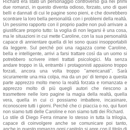
Richard era stato un personaggio controverso già nei primi
due romanzi, in questo diventa odioso, forzato, uno di quei
belli e dannati di cui le pagine sono pieni, e che dovrebbero
scontrare la loro bella personalità con i problemi della realtà.
Un pessimo rapporto con il proprio padre non può arrivare a
giustificare proprio tutto: la voglia di non legarsi è una cosa,
ma le situazioni in cui mette Caroline, con la sua personalità
capace di annientare quella di lei sono quasi insopportabili
da leggere. Sul perché poi una ragazza come Caroline,
bella e intelligente, arrivi a farsi trattare così da un uomo si
potrebbero scrivere interi trattati psicologici. Ma senza
andare troppo in là, entrambi i protagonisti appaiono troppo
forzati, ancora una volta troppo "americanati". Sarà
sicuramente una mia colpa, ma da un po' di tempo a questa
parte apprezzo molto meno la realtà forzata e romanzata e
apprezzo molto di più quegli autori che riescono a
trasmettere nelle loro pagine la magia della realtà, quella
vera, quella in cui ci possiamo imbattere, incasinare,
riconoscere tutti i giorni. Perché che ci piaccia o no, qui fuori
non siamo tutti delle Caroline e non siamo tutti dei Richard.
Lo stile di Diego Ferra rimane lo stesso in tutta la trilogia,
capace di coinvolgere anche se comunicare poi tanto,
anche in questo romanzo ogni capitolo si apre con il titolo di