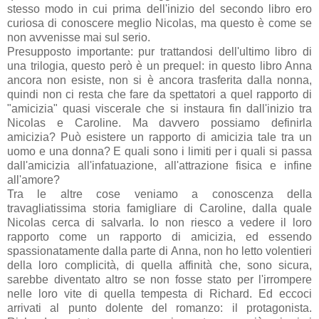
stesso modo in cui prima dell'inizio del secondo libro ero
curiosa di conoscere meglio Nicolas, ma questo è come se
non avvenisse mai sul serio.
Presupposto importante: pur trattandosi dell'ultimo libro di
una trilogia, questo però è un prequel: in questo libro Anna
ancora non esiste, non si è ancora trasferita dalla nonna,
quindi non ci resta che fare da spettatori a quel rapporto di
"amicizia" quasi viscerale che si instaura fin dall'inizio tra
Nicolas e Caroline. Ma davvero possiamo definirla
amicizia? Può esistere un rapporto di amicizia tale tra un
uomo e una donna? E quali sono i limiti per i quali si passa
dall'amicizia all'infatuazione, all'attrazione fisica e infine
all'amore?
Tra le altre cose veniamo a conoscenza della
travagliatissima storia famigliare di Caroline, dalla quale
Nicolas cerca di salvarla. Io non riesco a vedere il loro
rapporto come un rapporto di amicizia, ed essendo
spassionatamente dalla parte di Anna, non ho letto volentieri
della loro complicità, di quella affinità che, sono sicura,
sarebbe diventato altro se non fosse stato per l'irrompere
nelle loro vite di quella tempesta di Richard. Ed eccoci
arrivati al punto dolente del romanzo: il protagonista.