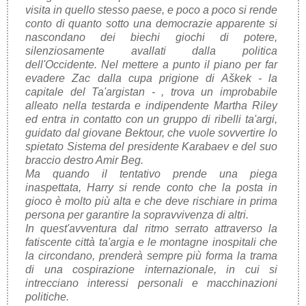
visita in quello stesso paese, e poco a poco si rende
conto di quanto sotto una democrazie apparente si
nascondano dei biechi giochi di potere,
silenziosamente avallati dalla politica
dell'Occidente. Nel mettere a punto il piano per far
evadere Zac dalla cupa prigione di Aškek - la
capitale del Ta'argistan - , trova un improbabile
alleato nella testarda e indipendente Martha Riley
ed entra in contatto con un gruppo di ribelli ta'argi,
guidato dal giovane Bektour, che vuole sovvertire lo
spietato Sistema del presidente Karabaev e del suo
braccio destro Amir Beg.
Ma quando il tentativo prende una piega
inaspettata, Harry si rende conto che la posta in
gioco è molto più alta e che deve rischiare in prima
persona per garantire la sopravvivenza di altri.
In quest'avventura dal ritmo serrato attraverso la
fatiscente città ta'argia e le montagne inospitali che
la circondano, prenderà sempre più forma la trama
di una cospirazione internazionale, in cui si
intrecciano interessi personali e macchinazioni
politiche.