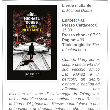
L'eroe riluttante
di Michael Dobbs
Editore:
Fazi
Prezzo Cartaceo:
€
16,00
Prezzo ebook:
€ 7,99
Pagine:
400
Titolo originale:
The
reluctant hero
Quando Harry Jones
scopre che la vita del
suo vecchio amico
Zac Kravitz è in
pericolo, un debito
d'onore lo obbliga ad
affrontare una
rischiosa missione di salvataggio in Ta'argistan,
un'ex repubblica sovietica confinante con la Russia,
la Cina e l'Afghanistan. Riesce a intrufolarsi in una
delegazione di deputati britannici che si reca in