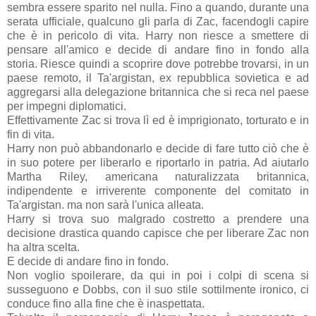
sembra essere sparito nel nulla. Fino a quando, durante una
serata ufficiale, qualcuno gli parla di Zac, facendogli capire
che è in pericolo di vita. Harry non riesce a smettere di
pensare all'amico e decide di andare fino in fondo alla
storia. Riesce quindi a scoprire dove potrebbe trovarsi, in un
paese remoto, il Ta'argistan, ex repubblica sovietica e ad
aggregarsi alla delegazione britannica che si reca nel paese
per impegni diplomatici.
Effettivamente Zac si trova lì ed è imprigionato, torturato e in
fin di vita.
Harry non può abbandonarlo e decide di fare tutto ciò che è
in suo potere per liberarlo e riportarlo in patria. Ad aiutarlo
Martha Riley, americana naturalizzata britannica,
indipendente e irriverente componente del comitato in
Ta'argistan. ma non sarà l'unica alleata.
Harry si trova suo malgrado costretto a prendere una
decisione drastica quando capisce che per liberare Zac non
ha altra scelta.
E decide di andare fino in fondo.
Non voglio spoilerare, da qui in poi i colpi di scena si
susseguono e Dobbs, con il suo stile sottilmente ironico, ci
conduce fino alla fine che è inaspettata.