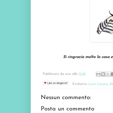
Si ringrazia molto la casa 
Pubblicato da
sissi
alle
12:28
Etichette:
Luca Carano
,
Re
Nessun commento:
Posta un commento