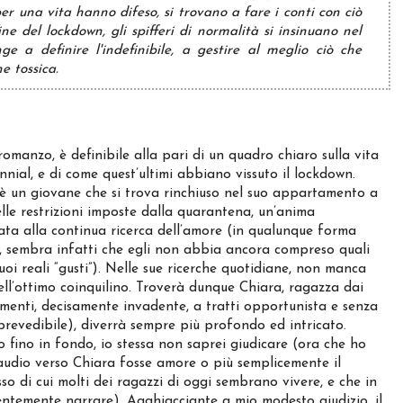
er una vita hanno difeso, si trovano a fare i conti con ciò
e del lockdown, gli spifferi di normalità si insinuano nel
ge a definire l'indefinibile, a gestire al meglio ciò che
e tossica.
omanzo, è definibile alla pari di un quadro chiaro sulla vita
ennial, e di come quest’ultimi abbiano vissuto il lockdown.
è un giovane che si trova rinchiuso nel suo appartamento a
lle restrizioni imposte dalla quarantena, un’anima
ta alla continua ricerca dell’amore (in qualunque forma
, sembra infatti che egli non abbia ancora compreso quali
suoi reali “gusti”). Nelle sue ricerche quotidiane, non manca
ell’ottimo coinquilino. Troverà dunque Chiara, ragazza dai
rmenti, decisamente invadente, a tratti opportunista e senza
 prevedibile), diverrà sempre più profondo ed intricato.
o fino in fondo, io stessa non saprei giudicare (ora che ho
Claudio verso Chiara fosse amore o più semplicemente il
sso di cui molti dei ragazzi di oggi sembrano vivere, e che in
ntemente narrare). Agghiacciante a mio modesto giudizio, il