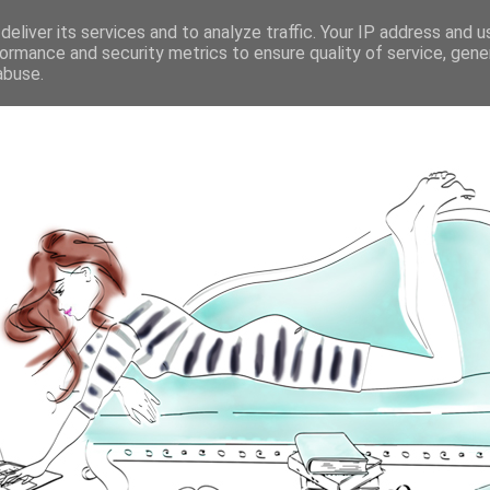
eliver its services and to analyze traffic. Your IP address and 
ormance and security metrics to ensure quality of service, gen
abuse.