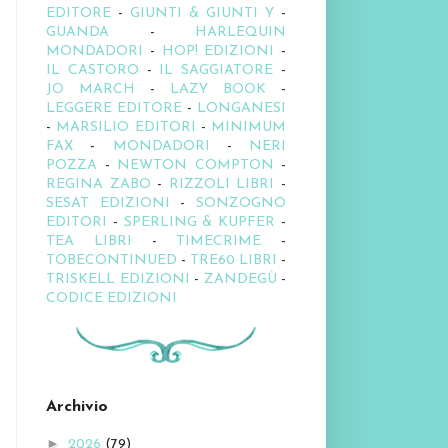
EDITORE
-
GIUNTI & GIUNTI Y
-
GUANDA
-
HARLEQUIN
MONDADORI
-
HOP! EDIZIONI
-
IL CASTORO
-
IL SAGGIATORE
-
JO MARCH
-
LAZY BOOK
-
LEGGERE EDITORE
-
LONGANESI
-
MARSILIO EDITORI
-
MINIMUM
FAX
-
MONDADORI
-
NERI
POZZA
-
NEWTON COMPTON
-
REGINA ZABO
-
RIZZOLI LIBRI
-
SESAT EDIZIONI
-
SONZOGNO
EDITORI
-
SPERLING & KUPFER
-
TEA LIBRI
-
TIMECRIME
-
TOBECONTINUED
-
TRE60 LIBRI
-
TRISKELL EDIZIONI
-
ZANDEGÙ
-
CODICE EDIZIONI
Archivio
►
2026
(79)