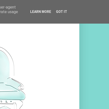
user-agent
erate usage
LEARN MORE
GOT IT