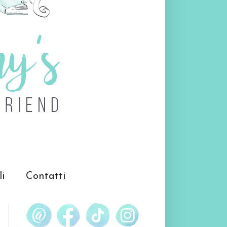
li
Contatti