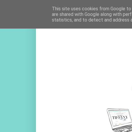
This site uses cookies from Google to d
are shared with Google along with perf
statistics, and to detect and address 