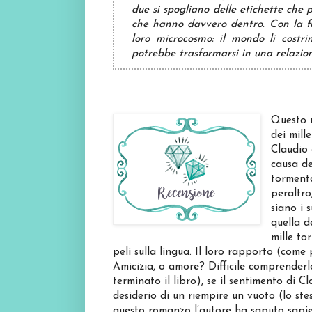
due si spogliano delle etichette che p
che hanno davvero dentro. Con la fin
loro microcosmo: il mondo li costrin
potrebbe trasformarsi in una relazion
Questo r
dei mill
Claudio 
causa de
tormenta
peraltro
siano i 
quella d
mille to
peli sulla lingua. Il loro rapporto (come
Amicizia, o amore? Difficile comprenderl
terminato il libro), se il sentimento di 
desiderio di un riempire un vuoto (lo ste
questo romanzo l’autore ha saputo sapie