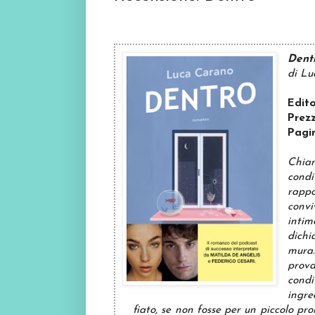
Dent
di L
Edit
Prez
Pagi
Chia
cond
rapp
conv
inti
dichi
mura.
prova
condi
ingre
fiato, se non fosse per un piccolo p