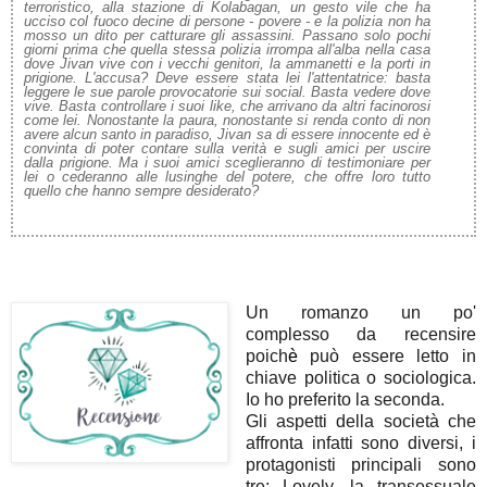
terroristico, alla stazione di Kolabagan, un gesto vile che ha
ucciso col fuoco decine di persone - povere - e la polizia non ha
mosso un dito per catturare gli assassini. Passano solo pochi
giorni prima che quella stessa polizia irrompa all'alba nella casa
dove Jivan vive con i vecchi genitori, la ammanetti e la porti in
prigione. L'accusa? Deve essere stata lei l'attentatrice: basta
leggere le sue parole provocatorie sui social. Basta vedere dove
vive. Basta controllare i suoi like, che arrivano da altri facinorosi
come lei. Nonostante la paura, nonostante si renda conto di non
avere alcun santo in paradiso, Jivan sa di essere innocente ed è
convinta di poter contare sulla verità e sugli amici per uscire
dalla prigione. Ma i suoi amici sceglieranno di testimoniare per
lei o cederanno alle lusinghe del potere, che offre loro tutto
quello che hanno sempre desiderato?
Un romanzo un po'
complesso da recensire
poich
è
può essere letto in
chiave politica o sociologica.
Io ho preferito la seconda.
Gli aspetti della società che
affronta infatti sono diversi, i
protagonisti principali sono
tre: Lovely, la transessuale