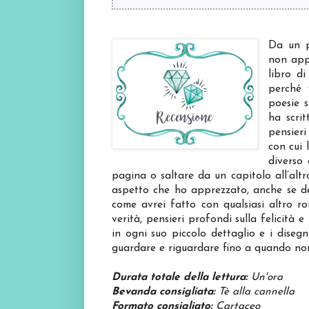
Da un p
non app
libro di
perché 
poesie s
ha scrit
pensieri
con cui 
diverso 
pagina o saltare da un capitolo all’altr
aspetto che ho apprezzato, anche se dev
come avrei fatto con qualsiasi altro r
verità, pensieri profondi sulla felicità e 
in ogni suo piccolo dettaglio e i dise
guardare e riguardare fino a quando non 
Durata totale della lettura:
Un'ora
Bevanda consigliata:
Tè alla cannella
Formato consigliato:
Cartaceo