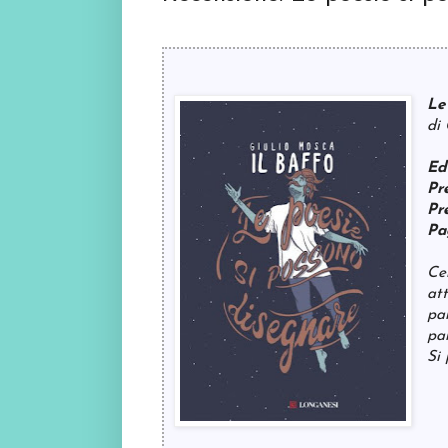
Le
di 
Ed
Pr
Pr
Pa
Cer
att
pa
pa
Si