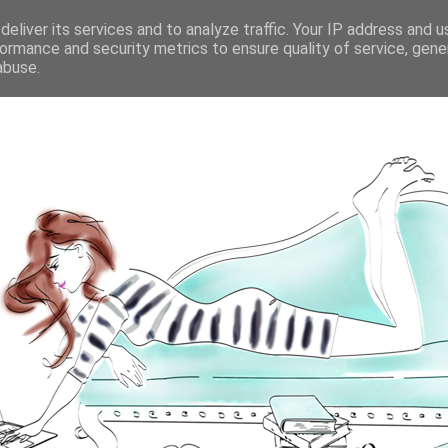
eliver its services and to analyze traffic. Your IP address and 
ormance and security metrics to ensure quality of service, gen
abuse.