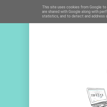
This site uses cookies from Google to d
are shared with Google along with perf
statistics, and to detect and address 