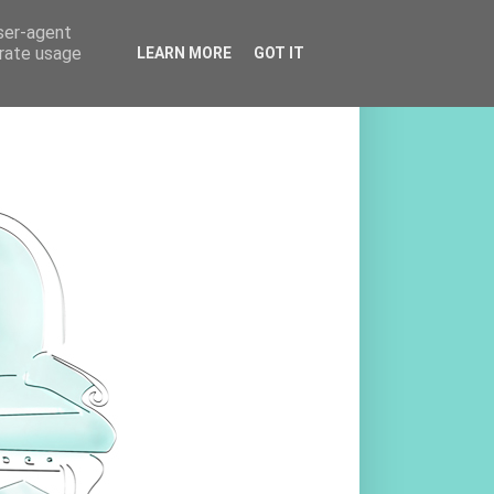
user-agent
erate usage
LEARN MORE
GOT IT