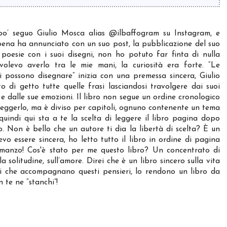
o’ seguo Giulio Mosca alias @ilbaffogram su Instagram, e
ena ha annunciato con un suo post, la pubblicazione del suo
 poesie con i suoi disegni, non ho potuto far finta di nulla
volevo averlo tra le mie mani, la curiosità era forte. “Le
i possono disegnare” inizia con una premessa sincera, Giulio
to di getto tutte quelle frasi lasciandosi travolgere dai suoi
 e dalle sue emozioni. Il libro non segue un ordine cronologico
leggerlo, ma è diviso per capitoli, ognuno contenente un tema
quindi qui sta a te la scelta di leggere il libro pagina dopo
o. Non è bello che un autore ti dia la libertà di scelta? È un
o essere sincera, ho letto tutto il libro in ordine di pagina
omanzo! Cos'è stato per me questo libro? Un concentrato di
la solitudine, sull’amore. Direi che è un libro sincero sulla vita
gni che accompagnano questi pensieri, lo rendono un libro da
te ne “stanchi”!