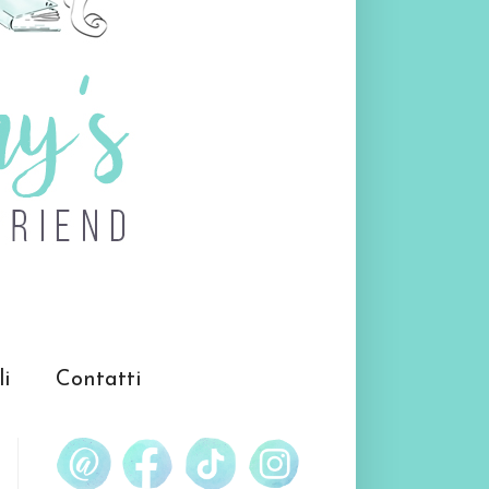
li
Contatti