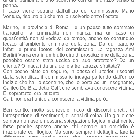
penna.
Il caso viene seguito dall'ufficio del commissario Mario
Ventura, risoluto più che mai a risolverlo entro l'estate.
Marino, in provincia di Roma , è un paese tutto sommato
tranquillo, la criminalità non manca, ma un caso di
quest'entità non si vedeva da tempo, anche se comunque
legato all'ambiente criminale della zona. Da qui partono
infatti le prime ipotesi del commissario. La ragazza Ami
Bartirii Vama era in un brutto giro di prostituzione della zona:
potrebbe essere stata uccisa dal suo protettore? Da un
cliente? O magari da una delle altre ragazze sfruttate?
Con poche piste da seguire, in attesa di ulteriori riscontri
dalla scientifica, il commissario indaga partendo dall'unico
indizio che ha, lo scontrino, che lo porta ad un insegnante,
Galileo De Bra, detto Galì, che sembrava conoscere vittima.
E, soprattutto, era latitante.
Galì, non era l’unico a conoscere la vittima però..
Ben scritto, molto scorrevole, ricco di discorsi diretti, di
introspezione, di sentimenti, di sensi di colpa. Un giallo che
sembra non avere nessuna spiegazione logica inizialmente,
forse perché spesso anche chi compie un omicidio è
irrazionale ed illogico. Ma sono sempre i dettagli a fare la