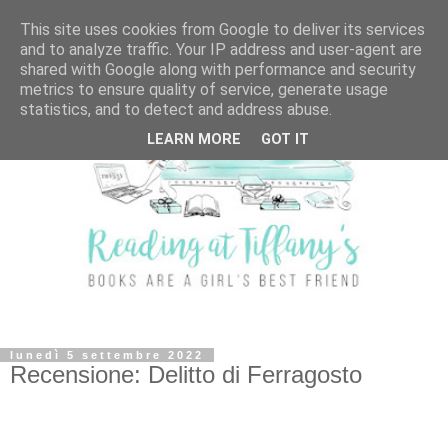
This site uses cookies from Google to deliver its services
and to analyze traffic. Your IP address and user-agent are
shared with Google along with performance and security
metrics to ensure quality of service, generate usage
statistics, and to detect and address abuse.
LEARN MORE
GOT IT
lunedì 5 settembre 2022
Recensione: Delitto di Ferragosto