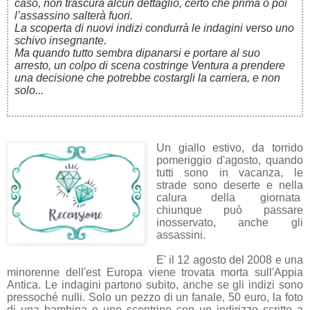
caso, non trascura alcun dettaglio, certo che prima o poi
l’assassino salterà fuori.
La scoperta di nuovi indizi condurrà le indagini verso uno
schivo insegnante.
Ma quando tutto sembra dipanarsi e portare al suo
arresto, un colpo di scena costringe Ventura a prendere
una decisione che potrebbe costargli la carriera, e non
solo...
Un giallo estivo, da torrido
pomeriggio d'agosto, quando
tutti sono in vacanza, le
strade sono deserte e nella
calura della giornata
chiunque può passare
inosservato, anche gli
assassini.
E' il 12 agosto del 2008 e una
minorenne dell'est Europa viene trovata morta sull'Appia
Antica. Le indagini partono subito, anche se gli indizi sono
pressoché nulli. Solo un pezzo di un fanale, 50 euro, la foto
di una bambina e uno scontrino con un indirizzo scritto a