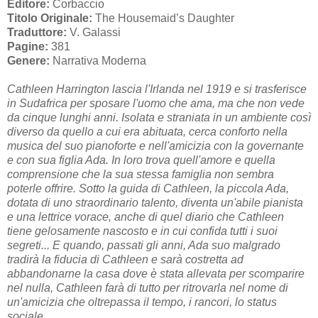
Editore:
Corbaccio
Titolo Originale:
The Housemaid’s Daughter
Traduttore:
V. Galassi
Pagine:
381
Genere:
Narrativa Moderna
Cathleen Harrington lascia l'Irlanda nel 1919 e si trasferisce
in Sudafrica per sposare l'uomo che ama, ma che non vede
da cinque lunghi anni. Isolata e straniata in un ambiente così
diverso da quello a cui era abituata, cerca conforto nella
musica del suo pianoforte e nell'amicizia con la governante
e con sua figlia Ada. In loro trova quell'amore e quella
comprensione che la sua stessa famiglia non sembra
poterle offrire. Sotto la guida di Cathleen, la piccola Ada,
dotata di uno straordinario talento, diventa un'abile pianista
e una lettrice vorace, anche di quel diario che Cathleen
tiene gelosamente nascosto e in cui confida tutti i suoi
segreti... E quando, passati gli anni, Ada suo malgrado
tradirà la fiducia di Cathleen e sarà costretta ad
abbandonarne la casa dove è stata allevata per scomparire
nel nulla, Cathleen farà di tutto per ritrovarla nel nome di
un'amicizia che oltrepassa il tempo, i rancori, lo status
sociale.