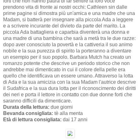
forti che non hanno paura di far sentire la loro voce
prendono vita di fronte ai nostri occhi: Cathleen sin dalle
prime pagine si dimostra più un'amica e una madre che una
Madam, si batterà per insegnare alla piccola Ada a leggere
e a scrivere incurante del divieto da parte del marito. La
piccola Ada battagliera e caparbia diventerà una donna e
una madre di una bambina che sarà a metà tra le due razze:
dopo aver conosciuto la povertà e la cattiveria il suo animo
nobile e la sua purezza di spirito la porteranno a diventare
un esempio per il suo popolo. Barbara Mutch ha creato un
romanzo potente che descrive un periodo storico che non
andrebbe mai dimenticato in cui il colore della pelle era
quello che identificava un essere umano. Attraverso la lotta
di Ada e la sua amicizia con la sua Madam l'autrice descrive
il Sudafrica e la sua dura lotta per il riconoscimento dei diritti
dei neri e porta il lettore in contatto con due donne forti che
saranno difficili da dimenticare.
Durata della lettura:
due giorni
Bevanda consigliata:
tè alla menta
Età di lettura consigliata:
dai 17 anni