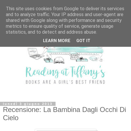
This site uses cookies from Google to deliver its services
and to analyze traffic. Your IP address and user-agent are
shared with Google along with performance and security
metrics to ensure quality of service, generate usage
statistics, and to detect and address abuse.
LEARN MORE
GOT IT
lunedì 3 giugno 2013
Recensione: La Bambina Dagli Occhi Di
Cielo