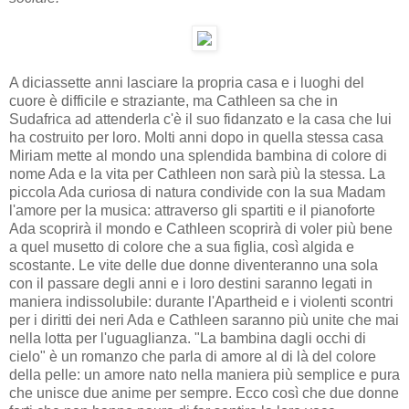
A diciassette anni lasciare la propria casa e i luoghi del
cuore è difficile e straziante, ma Cathleen sa che in
Sudafrica ad attenderla c'è il suo fidanzato e la casa che lui
ha costruito per loro. Molti anni dopo in quella stessa casa
Miriam mette al mondo una splendida bambina di colore di
nome Ada e la vita per Cathleen non sarà più la stessa. La
piccola Ada curiosa di natura condivide con la sua Madam
l'amore per la musica: attraverso gli spartiti e il pianoforte
Ada scoprirà il mondo e Cathleen scoprirà di voler più bene
a quel musetto di colore che a sua figlia, così algida e
scostante. Le vite delle due donne diventeranno una sola
con il passare degli anni e i loro destini saranno legati in
maniera indissolubile: durante l'Apartheid e i violenti scontri
per i diritti dei neri Ada e Cathleen saranno più unite che mai
nella lotta per l'uguaglianza. "La bambina dagli occhi di
cielo" è un romanzo che parla di amore al di là del colore
della pelle: un amore nato nella maniera più semplice e pura
che unisce due anime per sempre. Ecco così che due donne