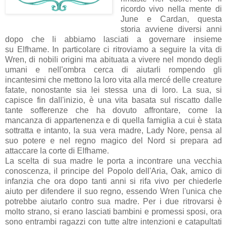
ricordo vivo nella mente di
June e Cardan, questa
storia avviene diversi anni
dopo che li abbiamo lasciati a governare insieme
su Elfhame. In particolare ci ritroviamo a seguire la vita di
Wren, di nobili origini ma abituata a vivere nel mondo degli
umani e nell'ombra cerca di aiutarli rompendo gli
incantesimi che mettono la loro vita alla mercé delle creature
fatate, nonostante sia lei stessa una di loro. La sua, si
capisce fin dall'inizio, è una vita basata sul riscatto dalle
tante sofferenze che ha dovuto affrontare, come la
mancanza di appartenenza e di quella famiglia a cui è stata
sottratta e intanto, la sua vera madre, Lady Nore, pensa al
suo potere e nel regno magico del Nord si prepara ad
attaccare la corte di Elfhame.
La scelta di sua madre le porta a incontrare una vecchia
conoscenza, il principe del Popolo dell'Aria, Oak, amico di
infanzia che ora dopo tanti anni si rifa vivo per chiederle
aiuto per difendere il suo regno, essendo Wren l'unica che
potrebbe aiutarlo contro sua madre. Per i due ritrovarsi è
molto strano, si erano lasciati bambini e promessi sposi, ora
sono entrambi ragazzi con tutte altre intenzioni e catapultati