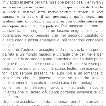
in viaggio insieme per una missione pericolosa. Per Wren
è
anche un viaggio nel passato, un ritorno in quel mondo dei
Fae
che
la Black ci descrive senza riserve spietato e crudele, la voce
narrante
è la sua e
il suo personaggio
quello sicuramente
predominante,
complicato e fragile e per questo molto interessante
da scoprire
, devo dire il mio preferito
.
Oak ammetto che non ha
lasciato tanto il segno, ha un fascino enigmatico e tanto
potenziale, voglio pensare che nel secondo capitolo di
questa dilogia possa emergere di più facendosi conoscere
meglio.
Lo stile dell'autrice è accogliente da ritrovare, la sua penna
da vita a un mondo magico e vibrante che per me è ben
costruito e fa da sfondo a una narrazione che fin dalle prime
pagine è ricca, niente è scontato con la Black e si è sempre
sicuri di trovare diversi colpi di scena. Inoltre non mancano i
toni dark sempre presenti nei suoi libri e un romance di
sottofondo che fa piacere anche se non ho trovato
particolarmente marcato in questo caso, i due protagonisti è
come se si stessero ancora misurando siccome
un'attrazione di sicuro c'è quindi potrebbe evolversi di più
nel futuro.
Una serie assolutamente da recuperare per chi ha amato la