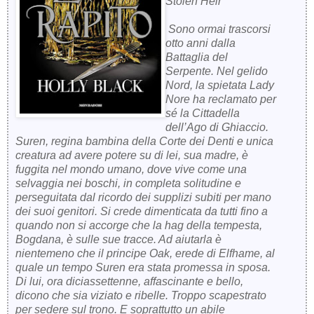
Stolen Heir
Sono ormai trascorsi
otto anni dalla
Battaglia del
Serpente. Nel gelido
Nord, la spietata Lady
Nore ha reclamato per
sé la Cittadella
dell’Ago di Ghiaccio.
Suren, regina bambina della Corte dei Denti e unica
creatura ad avere potere su di lei, sua madre, è
fuggita nel mondo umano, dove vive come una
selvaggia nei boschi, in completa solitudine e
perseguitata dal ricordo dei supplizi subiti per mano
dei suoi genitori. Si crede dimenticata da tutti fino a
quando non si accorge che la hag della tempesta,
Bogdana, è sulle sue tracce. Ad aiutarla è
nientemeno che il principe Oak, erede di Elfhame, al
quale un tempo Suren era stata promessa in sposa.
Di lui, ora diciassettenne, affascinante e bello,
dicono che sia viziato e ribelle. Troppo scapestrato
per sedere sul trono. E soprattutto un abile