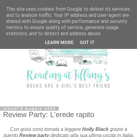
This site uses cookies from Google to deliver its services
and to analyze traffic. Your IP address and user-agent are
shared with Google along with performance and security
metrics to ensure quality of service, generate usage
statistics, and to detect and address abuse.
LEARN MORE
GOT IT
lunedì 8 maggio 2023
Review Party: L'erede rapito
Con gioia sono tornata a leggere
Holly Black
grazie a
questo
Review party
dedicato alla sua ultima uscita in Italia,