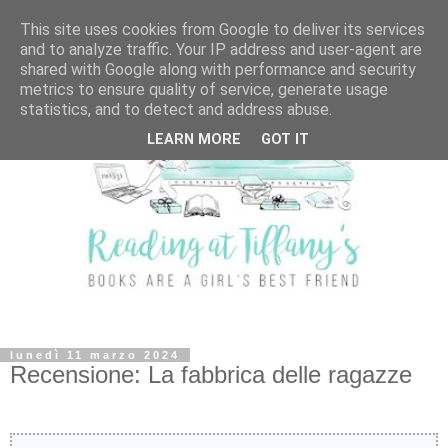
This site uses cookies from Google to deliver its services
and to analyze traffic. Your IP address and user-agent are
shared with Google along with performance and security
metrics to ensure quality of service, generate usage
statistics, and to detect and address abuse.
LEARN MORE
GOT IT
lunedì 11 marzo 2024
Recensione: La fabbrica delle ragazze