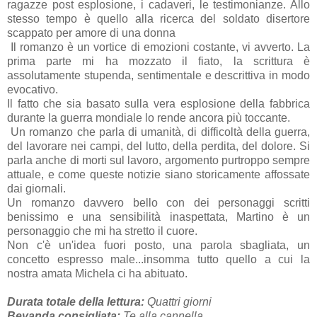
ragazze post esplosione, i cadaveri, le testimonianze. Allo
stesso tempo è quello alla ricerca del soldato disertore
scappato per amore di una donna
Il romanzo è un vortice di emozioni costante, vi avverto. La
prima parte mi ha mozzato il fiato, la scrittura è
assolutamente stupenda, sentimentale e descrittiva in modo
evocativo.
Il fatto che sia basato sulla vera esplosione della fabbrica
durante la guerra mondiale lo rende ancora più toccante.
Un romanzo che parla di umanità, di difficoltà della guerra,
del lavorare nei campi, del lutto, della perdita, del dolore. Si
parla anche di morti sul lavoro, argomento purtroppo sempre
attuale, e come queste notizie siano storicamente affossate
dai giornali.
Un romanzo davvero bello con dei personaggi scritti
benissimo e una sensibilità inaspettata, Martino è un
personaggio che mi ha stretto il cuore.
Non c'è un'idea fuori posto, una parola sbagliata, un
concetto espresso male...insomma tutto quello a cui la
nostra amata Michela ci ha abituato.
Durata totale della lettura:
Quattri giorni
Bevanda consigliata:
Te alla cannella