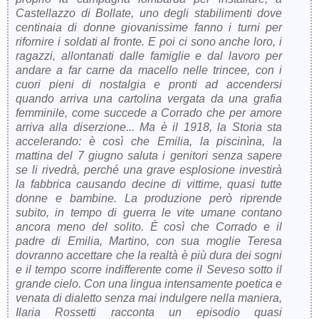
Castellazzo di Bollate, uno degli stabilimenti dove
centinaia di donne giovanissime fanno i turni per
rifornire i soldati al fronte. E poi ci sono anche loro, i
ragazzi, allontanati dalle famiglie e dal lavoro per
andare a far carne da macello nelle trincee, con i
cuori pieni di nostalgia e pronti ad accendersi
quando arriva una cartolina vergata da una grafia
femminile, come succede a Corrado che per amore
arriva alla diserzione... Ma è il 1918, la Storia sta
accelerando: è così che Emilia, la piscinìna, la
mattina del 7 giugno saluta i genitori senza sapere
se li rivedrà, perché una grave esplosione investirà
la fabbrica causando decine di vittime, quasi tutte
donne e bambine. La produzione però riprende
subito, in tempo di guerra le vite umane contano
ancora meno del solito. È così che Corrado e il
padre di Emilia, Martino, con sua moglie Teresa
dovranno accettare che la realtà è più dura dei sogni
e il tempo scorre indifferente come il Seveso sotto il
grande cielo. Con una lingua intensamente poetica e
venata di dialetto senza mai indulgere nella maniera,
Ilaria Rossetti racconta un episodio quasi