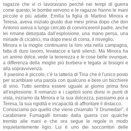
ragazze che vi ci lavoravano perché nei tempi di guerra
come questo, le bombe servono e le ragazze hanno le mani
piccole e più adatte. Emilia la figlia di Martino Minora e
Teresa, aveva iniziato giusto due mesi prima dopo che don
Antonio aveva a lungo cercato di convincerenil padre, anche
lei rimane deturpata dall'esplosione, una mano persa, una
miriade di cicatrici, ma dopo mesi di coma, il risveglio.
Minora e la moglie continuano la loro vita nella campagna,
fatta di duro lavoro, levatacce e tanti silenzi. Ma Minora ha
un animo dolce, vede la tenerezza e le cose belle ovunque,
a differenza della moglie più burbera e legata ai bisogni e
alla sopravvivenza.
Il paesino è piccolo, c'è la latteria di Tina che è l'unico posto
per scambiare una parola con qualcuno e bere un bicchiere
di vino. Tutto sembra essere uguale al giorno prima fino
all'esplosione. Il romanzo e i capitoli sono divisi in punti di
vista, iniziamo da Minora e la sua dolcezza, passiamo poi a
Teresa, la sua rigidità e incapacità di affrontare il distacco.
Conosciamo poi quello che viene chiamato "il Drumedari", il
carabiniere Fumagalli tornato dalla guerra con qualche
tremito alle mani e che ora segue le regole in modo
inquietantemente ligio. Lui è uno dei soccorritori delle