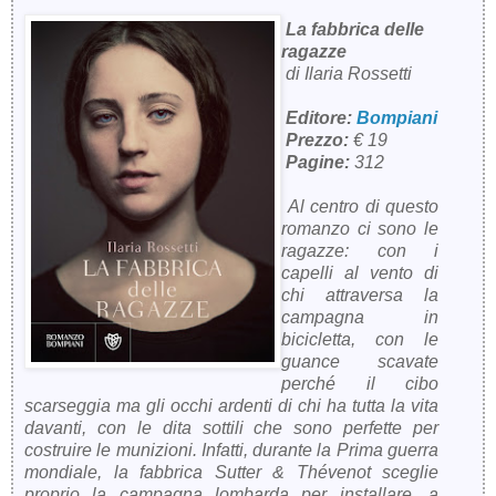
La fabbrica delle
ragazze
di Ilaria Rossetti
Editore:
Bompiani
Prezzo:
€ 19
Pagine:
312
Al centro di questo
romanzo ci sono le
ragazze: con i
capelli al vento di
chi attraversa la
campagna in
bicicletta, con le
guance scavate
perché il cibo
scarseggia ma gli occhi ardenti di chi ha tutta la vita
davanti, con le dita sottili che sono perfette per
costruire le munizioni. Infatti, durante la Prima guerra
mondiale, la fabbrica Sutter & Thévenot sceglie
proprio la campagna lombarda per installare, a