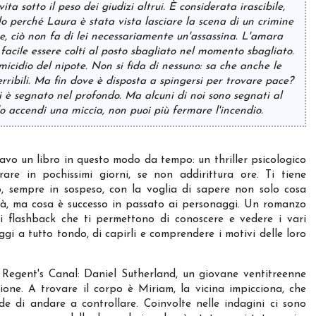
ta sotto il peso dei giudizi altrui. È considerata irascibile,
lo perché Laura è stata vista lasciare la scena di un crimine
gue, ciò non fa di lei necessariamente un'assassina. L'amara
facile essere colti al posto sbagliato nel momento sbagliato.
icidio del nipote. Non si fida di nessuno: sa che anche le
rribili. Ma fin dove è disposta a spingersi per trovare pace?
i è segnato nel profondo. Ma alcuni di noi sono segnati al
o accendi una miccia, non puoi più fermare l'incendio.
vo un libro in questo modo da tempo: un thriller psicologico
rare in pochissimi giorni, se non addirittura ore. Ti tiene
to, sempre in sospeso, con la voglia di sapere non solo cosa
rà, ma cosa è successo in passato ai personaggi. Un romanzo
di flashback che ti permettono di conoscere e vedere i vari
gi a tutto tondo, di capirli e comprendere i motivi delle loro
 Regent's Canal: Daniel Sutherland, un giovane ventitreenne
ione. A trovare il corpo è Miriam, la vicina impicciona, che
e di andare a controllare. Coinvolte nelle indagini ci sono