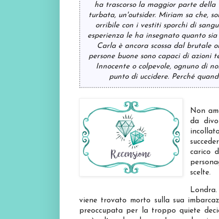
ha trascorso la maggior parte della vi
turbata, un'outsider. Miriam sa che, so
orribile con i vestiti sporchi di san
esperienza le ha insegnato quanto sia 
Carla è ancora scossa dal brutale om
persone buone sono capaci di azioni te
Innocente o colpevole, ognuno di no
punto di uccidere. Perché quand
Non ama
da divo
incolla
succede
carico 
personag
scelte.
Londra.
viene trovato morto sulla sua imbarcaz
preoccupata per la troppo quiete decid