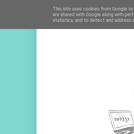
This site uses cookies from Google to d
are shared with Google along with perf
statistics, and to detect and address 