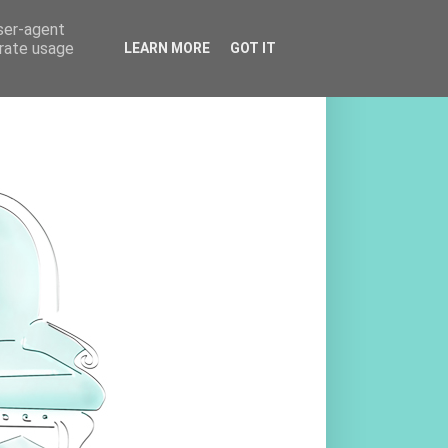
user-agent
erate usage
LEARN MORE
GOT IT