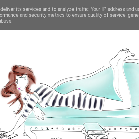
eliver its services and to analyze traffic. Your IP address and 
ormance and security metrics to ensure quality of service, gen
abuse.