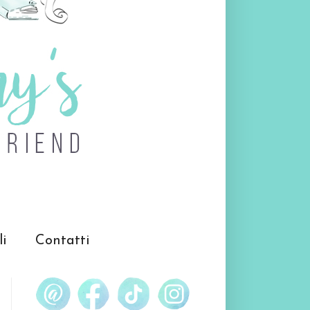
li
Contatti