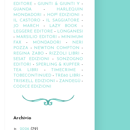
EDITORE
-
GIUNTI & GIUNTI Y
-
GUANDA
-
HARLEQUIN
MONDADORI
-
HOP! EDIZIONI
-
IL CASTORO
-
IL SAGGIATORE
-
JO MARCH
-
LAZY BOOK
-
LEGGERE EDITORE
-
LONGANESI
-
MARSILIO EDITORI
-
MINIMUM
FAX
-
MONDADORI
-
NERI
POZZA
-
NEWTON COMPTON
-
REGINA ZABO
-
RIZZOLI LIBRI
-
SESAT EDIZIONI
-
SONZOGNO
EDITORI
-
SPERLING & KUPFER
-
TEA LIBRI
-
TIMECRIME
-
TOBECONTINUED
-
TRE60 LIBRI
-
TRISKELL EDIZIONI
-
ZANDEGÙ
-
CODICE EDIZIONI
Archivio
►
2026
(79)