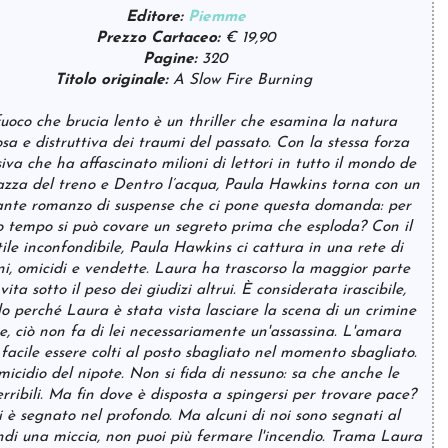
Editore:
Piemme
Prezzo Cartaceo:
€ 19,90
Pagine:
320
Titolo originale:
A S
low Fire Burning
uoco che brucia lento è un thriller che esamina la natura
osa e distruttiva dei traumi del passato. Con la stessa forza
iva che ha affascinato milioni di lettori in tutto il mondo de
zza del treno e Dentro l’acqua, Paula Hawkins torna con un
ante romanzo di suspense che ci pone questa domanda: per
 tempo si può covare un segreto prima che esploda? Con il
tile inconfondibile, Paula Hawkins ci cattura in una rete di
i, omicidi e vendette. Laura ha trascorso la maggior parte
vita sotto il peso dei giudizi altrui. È considerata irascibile,
lo perché Laura è stata vista lasciare la scena di un crimine
gue, ciò non fa di lei necessariamente un'assassina. L'amara
facile essere colti al posto sbagliato nel momento sbagliato.
icidio del nipote. Non si fida di nessuno: sa che anche le
rribili. Ma fin dove è disposta a spingersi per trovare pace?
i è segnato nel profondo. Ma alcuni di noi sono segnati al
di una miccia, non puoi più fermare l'incendio. Trama Laura