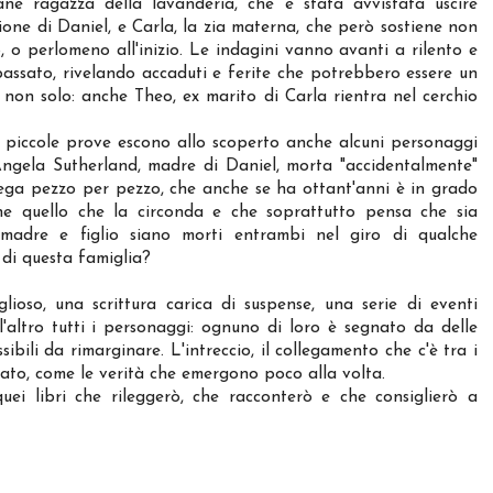
ne ragazza della lavanderia, che è stata avvistata uscire
one di Daniel, e Carla, la zia materna, che però sostiene non
 o perlomeno all'inizio. Le indagini vanno avanti a rilento e
assato, rivelando accaduti e ferite che potrebbero essere un
on solo: anche Theo, ex marito di Carla rientra nel cerchio
e piccole prove escono allo scoperto anche alcuni personaggi
 Angela Sutherland, madre di Daniel, morta "accidentalmente"
lega pezzo per pezzo, che anche se ha ottant'anni è in grado
ene quello che la circonda e che soprattutto pensa che sia
madre e figlio siano morti entrambi nel giro di qualche
 di questa famiglia?
lioso, una scrittura carica di suspense, una serie di eventi
'altro tutti i personaggi: ognuno di loro è segnato da delle
sibili da rimarginare. L'intreccio, il collegamento che c'è tra i
tato, come le verità che emergono poco alla volta.
ei libri che rileggerò, che racconterò e che consiglierò a