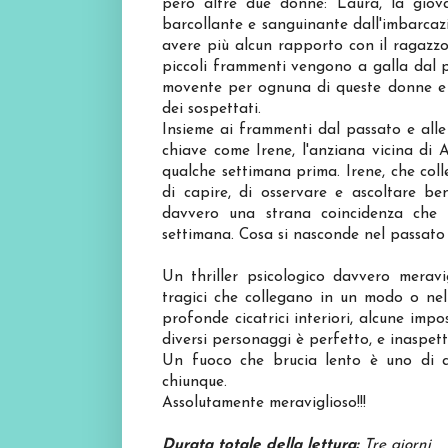
però altre due donne: Laura, la giova
barcollante e sanguinante dall'imbarcazi
avere più alcun rapporto con il ragazzo,
piccoli frammenti vengono a galla dal p
movente per ognuna di queste donne e n
dei sospettati.
Insieme ai frammenti dal passato e all
chiave come Irene, l'anziana vicina di
qualche settimana prima. Irene, che col
di capire, di osservare e ascoltare b
davvero una strana coincidenza che 
settimana. Cosa si nasconde nel passato
Un thriller psicologico davvero meravig
tragici che collegano in un modo o nell
profonde cicatrici interiori, alcune impos
diversi personaggi è perfetto, e inaspet
Un fuoco che brucia lento è uno di qu
chiunque.
Assolutamente meraviglioso!!!
Durata totale della lettura:
Tre giorni