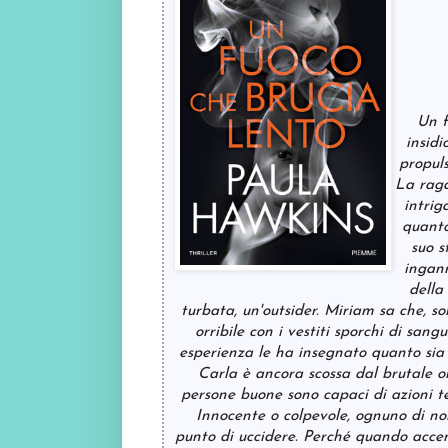
Un f
insidi
propuls
La raga
intrig
quanto
suo s
ingann
della 
turbata, un'outsider. Miriam sa che, so
orribile con i vestiti sporchi di san
esperienza le ha insegnato quanto sia 
Carla è ancora scossa dal brutale om
persone buone sono capaci di azioni te
Innocente o colpevole, ognuno di no
punto di uccidere. Perché quando accen