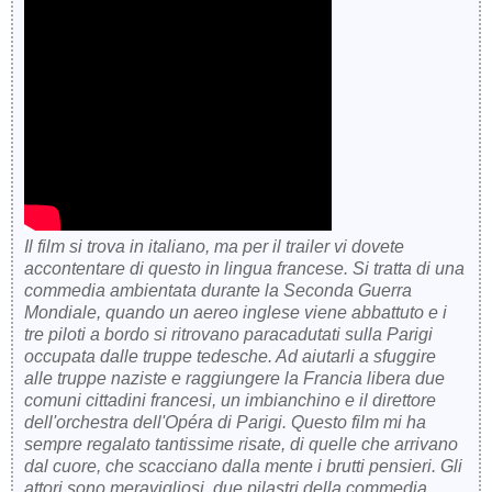
Il film si trova in italiano, ma per il trailer vi dovete
accontentare di questo in lingua francese. Si tratta di una
commedia ambientata durante la Seconda Guerra
Mondiale, quando un aereo inglese viene abbattuto e i
tre piloti a bordo si ritrovano paracadutati sulla Parigi
occupata dalle truppe tedesche. Ad aiutarli a sfuggire
alle truppe naziste e raggiungere la Francia libera due
comuni cittadini francesi, un imbianchino e il direttore
dell'orchestra dell'Opéra di Parigi. Questo film mi ha
sempre regalato tantissime risate, di quelle che arrivano
dal cuore, che scacciano dalla mente i brutti pensieri. Gli
attori sono meravigliosi, due pilastri della commedia