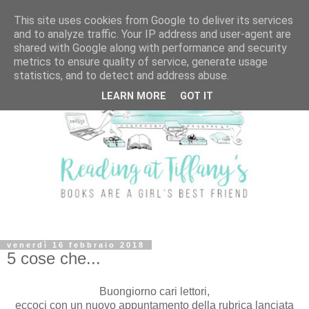
This site uses cookies from Google to deliver its services
and to analyze traffic. Your IP address and user-agent are
shared with Google along with performance and security
metrics to ensure quality of service, generate usage
statistics, and to detect and address abuse.
LEARN MORE
GOT IT
venerdì 16 febbraio 2018
5 cose che...
Buongiorno cari lettori,
eccoci con un nuovo appuntamento della rubrica lanciata