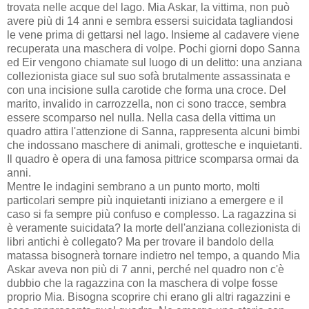
trovata nelle acque del lago. Mia Askar, la vittima, non può
avere più di 14 anni e sembra essersi suicidata tagliandosi
le vene prima di gettarsi nel lago. Insieme al cadavere viene
recuperata una maschera di volpe. Pochi giorni dopo Sanna
ed Eir vengono chiamate sul luogo di un delitto: una anziana
collezionista giace sul suo sofà brutalmente assassinata e
con una incisione sulla carotide che forma una croce. Del
marito, invalido in carrozzella, non ci sono tracce, sembra
essere scomparso nel nulla. Nella casa della vittima un
quadro attira l'attenzione di Sanna, rappresenta alcuni bimbi
che indossano maschere di animali, grottesche e inquietanti.
Il quadro è opera di una famosa pittrice scomparsa ormai da
anni.
Mentre le indagini sembrano a un punto morto, molti
particolari sempre più inquietanti iniziano a emergere e il
caso si fa sempre più confuso e complesso. La ragazzina si
è veramente suicidata? la morte dell'anziana collezionista di
libri antichi è collegato? Ma per trovare il bandolo della
matassa bisognerà tornare indietro nel tempo, a quando Mia
Askar aveva non più di 7 anni, perché nel quadro non c'è
dubbio che la ragazzina con la maschera di volpe fosse
proprio Mia. Bisogna scoprire chi erano gli altri ragazzini e