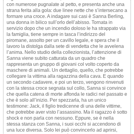
con numerose pugnalate al petto, e presenta anche una
strana ferita alla gola: due linee nette che s’intersecano a
formare una croce. A indagare sui casi è Sanna Berling,
una donna in bilico sull’orlo dell’abisso. Tornata in
servizio dopo che un incendio doloso le ha strappato via
la famiglia, tiene sempre in tasca l’indirizzo del
piromane, assolto per un cavillo legale, e spera che il
lavoro la distolga dalla sete di vendetta che le avvelena
l’anima. Nello studio della collezionista, l’attenzione di
Sanna viene subito catturata da un quadro che
rappresenta un gruppo di giovani col volto coperto da
maschere di animali. Un dettaglio, quello, che potrebbe
collegare la vittima alla ragazzina della cava. E quando
un secondo cadavere, e poi un terzo, vengono rinvenuti
con la stessa croce segnata sul collo, Sanna si convince
che quella catena di morte affonda le radici nel passato e
che è solo all’inizio. Per spezzarla, ha un unico
testimone: Jack, il figlio tredicenne di una delle vittime,
che potrebbe aver visto l’assassino. Ma il ragazzo è sotto
shock e non parla con nessuno. Eppure, se è nella
stessa stanza con Sanna, i suoi occhi si accendono di
una luce diversa. Solo lei può convincerlo ad aprirsi,