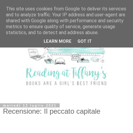
This site uses cookies from Google to deliver its services
and to analyze traffic. Your IP address and user-agent are
shared with Google along with performance and security
metrics to ensure quality of service, generate usage
statistics, and to detect and address abuse.
LEARN MORE
GOT IT
martedì 13 luglio 2021
Recensione: Il peccato capitale