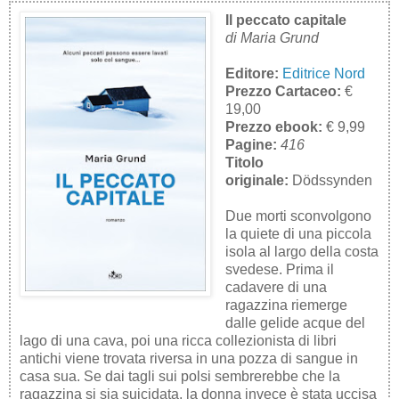
Il peccato capitale
di Maria Grund
Editore:
Editrice Nord
Prezzo Cartaceo:
€
19,00
Prezzo ebook:
€ 9,99
Pagine:
416
Titolo
originale:
Dödssynden
Due morti sconvolgono
la quiete di una piccola
isola al largo della costa
svedese. Prima il
cadavere di una
ragazzina riemerge
dalle gelide acque del
lago di una cava, poi una ricca collezionista di libri
antichi viene trovata riversa in una pozza di sangue in
casa sua. Se dai tagli sui polsi sembrerebbe che la
ragazzina si sia suicidata, la donna invece è stata uccisa