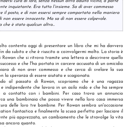
dersi cura di loro, senza nessun altro adulto vicino, a parte
te inquietante. Era tutto l’insieme. Sa di aver commesso
ere il posto, e di non essersi sempre comportata nella maniera
i non essere innocente. Ma sa di non essere colpevole.
a che è stato qualcun altro…
lto contenta oggi di presentare un libro che mi ha davvero
fin da subito e che è riuscito a coinvolgermi molto. La storia è
i Rowan che si ritrova tramite una lettera a descrivere quello
 successo e che l'ha portata in carcere accusata di un omicidio
hiara di non aver commesso e che cerca di svelare la sua
on la speranza di essere aiutata e scagionata.
ndo al passato di Rowan, scopriamo che è una ragazza
 e indipendente che lavora in un asilo nido e che ha sempre
o a contatto con i bambini. Per caso trova un annuncio
cerca una bambinaia che possa vivere nella loro casa immersa
 cura delle loro tre bambine. Per Rowan sembra un'occasione
ation fantastica e finalmente la scusa perfetta per lasciare il
ente più apprezzata, un cambiamento che le stravolge la vita
n sa ancora quanto.