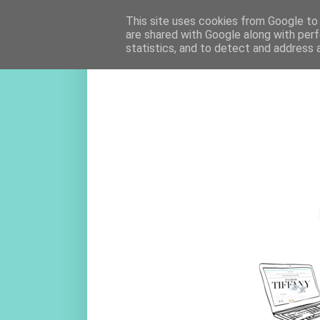
This site uses cookies from Google to d
are shared with Google along with perf
statistics, and to detect and address 