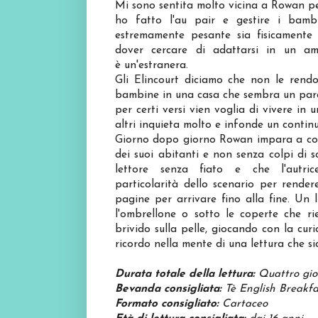
Mi sono sentita molto vicina a Rowan pe
ho fatto l'au pair e gestire i bam
estremamente pesante sia fisicamente 
dover cercare di adattarsi in un am
è un'estranera.
Gli Elincourt diciamo che non le rendon
bambine in una casa che sembra un parad
per certi versi vien voglia di vivere i
altri inquieta molto e infonde un contin
Giorno dopo giorno Rowan impara a cono
dei suoi abitanti e non senza colpi di 
lettore senza fiato e che l'autri
particolarità dello scenario per render
pagine per arrivare fino alla fine. Un
l'ombrellone o sotto le coperte che ri
brivido sulla pelle, giocando con la cur
ricordo nella mente di una lettura che s
Durata totale della lettura:
Quattro gio
Bevanda consigliata:
Tè English Breakfa
Formato consigliato:
Cartaceo