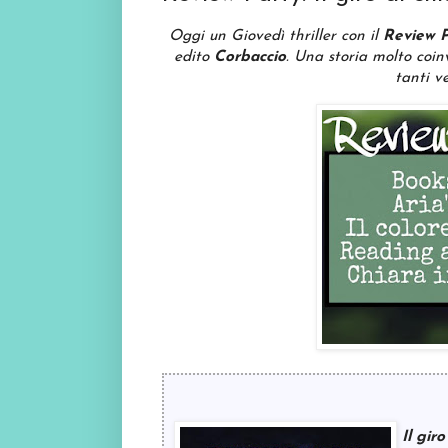
Oggi un Gioved
ì thriller con il
Review P
edito
Corbaccio
. Una storia molto coi
tanti ve
Il giro