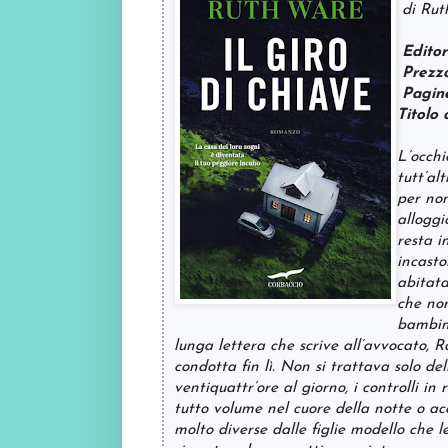
di Rut
Editor
Prezzo
Pagin
Titolo 
L’occhi
tutt’al
per non
allogg
resta i
incasto
abitata
che non
bambina
lunga lettera che scrive all’avvocato, R
condotta fin lì. Non si trattava solo de
ventiquattr’ore al giorno, i controlli 
tutto volume nel cuore della notte o a
molto diverse dalle figlie modello che 