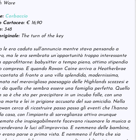
h Ware
e:
Corbaccio
 Cartaceo:
€ 16,90
e:
348
originale:
The turn of the key
o le era caduto sull’annuncio mentre stava pensando a
tro, ma le era sembrata un’opportunità troppo interessante
 approfittarne: babysitter a tempo pieno, ottimo stipendio
io compreso. E quando Rowan Caine arriva a Heatherbrae
ncantata di fronte a una villa splendida, modernissima,
nata nel meraviglioso paesaggio delle Highlands scozzesi e
 da quella che sembra essere una famiglia perfetta. Quello
 sa è che sta per precipitare in un incubo folle, con una
 morta e lei in prigione accusata del suo omicidio. Nella
owan cerca di ricostruire passo passo gli eventi che l’hanno
lla casa, con l’impianto di sorveglianza attivo ovunque
in remoto che inspiegabilmente facevano risuonare la musica a
ccendevano le luci all’improvviso. E nemmeno delle bambine,
le erano parse a prima vista. E nemmeno il fatto che sia