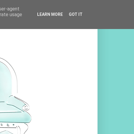
user-agent
erate usage
LEARN MORE
GOT IT