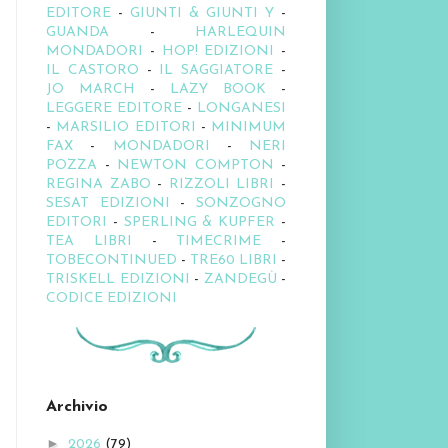
EDITORE
-
GIUNTI & GIUNTI Y
-
GUANDA
-
HARLEQUIN
MONDADORI
-
HOP! EDIZIONI
-
IL CASTORO
-
IL SAGGIATORE
-
JO MARCH
-
LAZY BOOK
-
LEGGERE EDITORE
-
LONGANESI
-
MARSILIO EDITORI
-
MINIMUM
FAX
-
MONDADORI
-
NERI
POZZA
-
NEWTON COMPTON
-
REGINA ZABO
-
RIZZOLI LIBRI
-
SESAT EDIZIONI
-
SONZOGNO
EDITORI
-
SPERLING & KUPFER
-
TEA LIBRI
-
TIMECRIME
-
TOBECONTINUED
-
TRE60 LIBRI
-
TRISKELL EDIZIONI
-
ZANDEGÙ
-
CODICE EDIZIONI
Archivio
►
2026
(79)