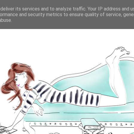
eliver its services and to analyze traffic. Your IP address and 
ormance and security metrics to ensure quality of service, gen
abuse.