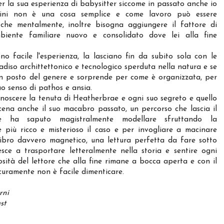
r la sua esperienza di babysitter siccome in passato anche io
bini non è una cosa semplice e come lavoro può essere
che mentalmente, inoltre bisogna aggiungere il fattore di
biente familiare nuovo e consolidato dove lei alla fine
o facile l'esperienza, la lasciano fin da subito sola con le
iso archittettonico e tecnologico sperduta nella natura e se
n un posto del genere e sorprende per come è organizzata, per
uo senso di pathos e ansia.
scere la tenuta di Heatherbrae e ogni suo segreto e quello
scena anche il suo macabro passato, un percorso che lascia il
ce ha saputo magistralmente modellare sfruttando la
e più ricco e misterioso il caso e per invogliare a macinare
 libro davvero magnetico, una lettura perfetta da fare sotto
esce a trasportare letteralmente nella storia e sentire ogni
iosità del lettore che alla fine rimane a bocca aperta e con il
icuramente non è facile dimenticare.
rni
st