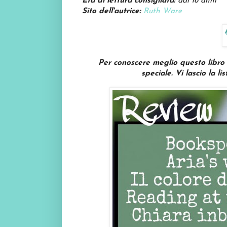
Età di lettura consigliata:
dai 16 anni
Sito dell'autrice:
Ruth Ware
Per conoscere meglio questo libro vi
speciale.
V
i lascio la l