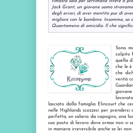
rimasta sola per settimane intere a pren
Jack Grant, un giovane uomo stranamen
degli errori, di aver mentito pur di av
migliore con le bambine. Insomma, sa d
Quantomeno di omicidio. Il che signific
Sono mo
colpito 
quella d
che le è
che dic
verità c
Guarda
giovane
lavorat
lasciato dalla famiglia Elincourt che 
nelle Highlands scozzesi per prendersi
perfetta, un salario da capogiro, una loc
suo posto di lavoro dove ormai non si s
in maniera irreversibile anche se lei no