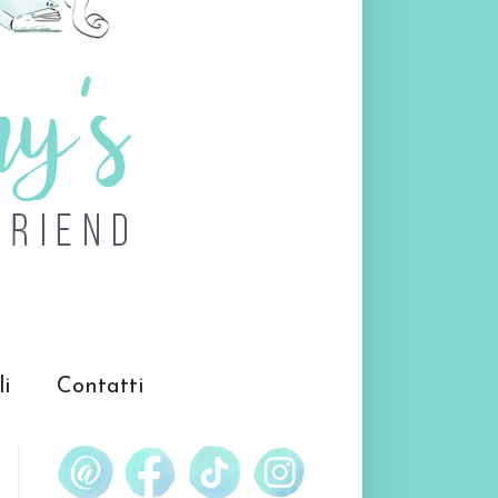
li
Contatti