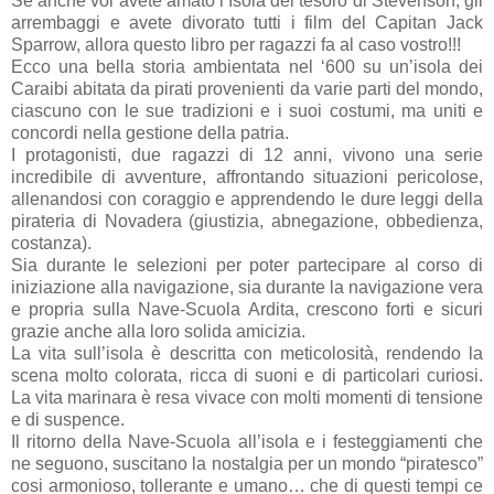
Se anche voi avete amato l’Isola del tesoro di Stevenson, gli
arrembaggi e avete divorato tutti i film del Capitan Jack
Sparrow, allora questo libro per ragazzi fa al caso vostro!!!
Ecco una bella storia ambientata nel ‘600 su un’isola dei
Caraibi abitata da pirati provenienti da varie parti del mondo,
ciascuno con le sue tradizioni e i suoi costumi, ma uniti e
concordi nella gestione della patria.
I protagonisti, due ragazzi di 12 anni, vivono una serie
incredibile di avventure, affrontando situazioni pericolose,
allenandosi con coraggio e apprendendo le dure leggi della
pirateria di Novadera (giustizia, abnegazione, obbedienza,
costanza).
Sia durante le selezioni per poter partecipare al corso di
iniziazione alla navigazione, sia durante la navigazione vera
e propria sulla Nave-Scuola Ardita, crescono forti e sicuri
grazie anche alla loro solida amicizia.
La vita sull’isola è descritta con meticolosità, rendendo la
scena molto colorata, ricca di suoni e di particolari curiosi.
La vita marinara è resa vivace con molti momenti di tensione
e di suspence.
Il ritorno della Nave-Scuola all’isola e i festeggiamenti che
ne seguono, suscitano la nostalgia per un mondo “piratesco”
cosi armonioso, tollerante e umano… che di questi tempi ce