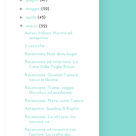
giugno
(47)
►
maggio
(52)
►
aprile
(45)
▼
marzo
(52)
Autori Italiani: Novità ed
anteprime
5 cose che...
Recensione Non dirmi bugie
Recensione ed Intervista: La
Casa Delle Foglie Rosse
Recensione: Quando l'amore
nasce in libreria
Recensione: Trump, saggio
filosofico sul predomini...
Recensione: Neve come Cenere
Anteprime: Sperling & Kupfer
Recensione: La vittoria che
nessuno sa
Recensione ed incontro con
l'autore: La scelta dec...