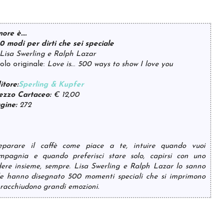
ore è....
0 modi per dirti che sei speciale
 Lisa Swerling e Ralph Lazar
tolo originale:
Love is.
..
500 ways to show I love you
itore:
Sperling & Kupfer
ezzo Cartaceo:
€ 12,00
gine:
272
eparare il caffè come piace a te, intuire quando vuoi
mpagnia e quando preferisci stare solo, capirsi con uno
dere insieme, sempre. Lisa Swerling e Ralph Lazar lo sanno
ile hanno disegnato 500 momenti speciali che si imprimono
e racchiudono grandi emozioni.