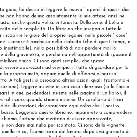
a gioia, ho deciso di leggere la nuova “ opera” di questi due
che non hanno deluso assolutamente le mie attese, anzi; ne
asta, anche questa volta, entusiasta. Della serie: il bello è
nsito nella semplicità. Un libricino che insegna a tutte le
 riscoprire le gioie del proprio legame, nelle piccole “ cose”
ne. L’amore è racchiuso nella stabilità (che di questi tempi, è
o inestimabile), nella possibilità di non perdere mai lo
e della giovinezza, e perché no nell’opportunità di sposare il
migliore amico. Ci sono gesti semplici, che spesso
i essere apprezzati, ad esempio, il fatto di guardare per la
n la propria metà, oppure quello di affidarsi al sorriso
tto. A tali gesti, si associano altresì azioni quali: trasformare
sazione), leggere insieme in una casa silenziosa (io lo faccio
arsi in due, perdendosi insieme nelle pagine di un libro), il
ci al sicuro, quando stiamo insieme. Un corollario di frasi
dide illustrazioni, da consultare ogni volta che il nostro
il basso. Leggendo questo libricino, imparerete a comprendere
tichiamo, fortune che meritano di essere apprezzate,
e non dare mai nulla per scontato. Ci sono delle vignette
quella in cui, l’uomo torna dal lavoro, dopo una giornata di