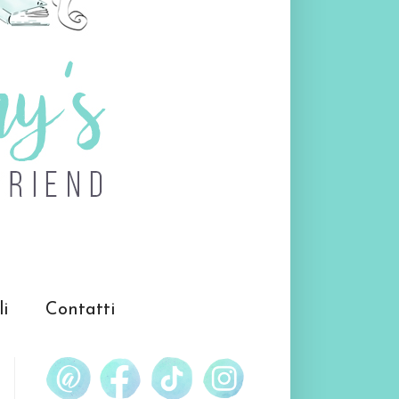
li
Contatti