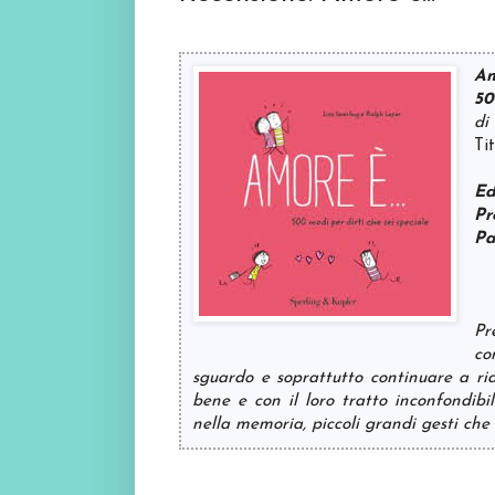
Am
50
di
Ti
Ed
Pr
Pa
Pr
co
sguardo e soprattutto continuare a ri
bene e con il loro tratto inconfondib
nella memoria, piccoli grandi gesti ch