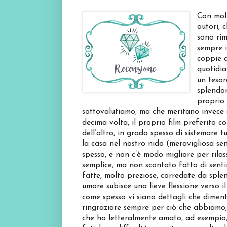
Con molt
autori, 
sono rim
sempre i
coppie a
quotidia
un tesor
splendor
proprio 
sottovalutiamo, ma che meritano invece d
decima volta, il proprio film preferito co
dell’altro, in grado spesso di sistemare tu
la casa nel nostro nido (meravigliosa sen
spesso, e non c’è modo migliore per rilass
semplice, ma non scontato fatto di sentir
fatte, molto preziose, corredate da splen
umore subisce una lieve flessione verso 
come spesso vi siano dettagli che dimen
ringraziare sempre per ciò che abbiamo, 
che ho letteralmente amato, ad esempio, 