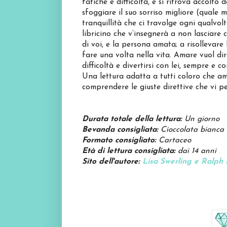
fatiche e difficoltà, e si ritrova accol
sfoggiare il suo sorriso migliore (quale 
tranquillità che ci travolge ogni qualvol
libricino che v’insegnerà a non lasciare ch
di voi, e la persona amata; a risollevare 
fare una volta nella vita. Amare vuol dir
difficoltà e divertirsi con lei, sempre 
Una lettura adatta a tutti coloro che a
comprendere le giuste direttive che vi p
Durata totale della lettura:
Un giorno
Bevanda consigliata:
Cioccolata bianca
Formato consigliato:
Cartaceo
Età di lettura consigliata:
dai 14 anni
Sito dell'autore:
Lisa Swerling e Ralph