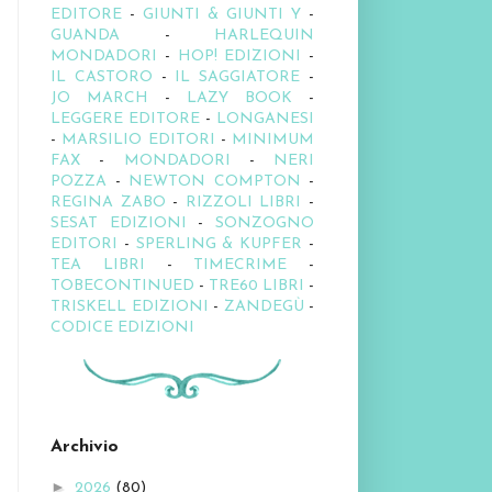
EDITORE
-
GIUNTI & GIUNTI Y
-
GUANDA
-
HARLEQUIN
MONDADORI
-
HOP! EDIZIONI
-
IL CASTORO
-
IL SAGGIATORE
-
JO MARCH
-
LAZY BOOK
-
LEGGERE EDITORE
-
LONGANESI
-
MARSILIO EDITORI
-
MINIMUM
FAX
-
MONDADORI
-
NERI
POZZA
-
NEWTON COMPTON
-
REGINA ZABO
-
RIZZOLI LIBRI
-
SESAT EDIZIONI
-
SONZOGNO
EDITORI
-
SPERLING & KUPFER
-
TEA LIBRI
-
TIMECRIME
-
TOBECONTINUED
-
TRE60 LIBRI
-
TRISKELL EDIZIONI
-
ZANDEGÙ
-
CODICE EDIZIONI
Archivio
►
2026
(80)