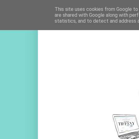
This site uses cookies from Google to d
are shared with Google along with perf
statistics, and to detect and address 