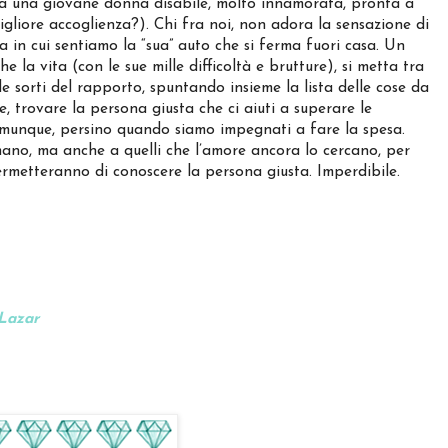
to da una giovane donna disabile, molto innamorata, pronta a
migliore accoglienza?). Chi fra noi, non adora la sensazione di
ta in cui sentiamo la “sua” auto che si ferma fuori casa. Un
e la vita (con le sue mille difficoltà e brutture), si metta tra
le sorti del rapporto, spuntando insieme la lista delle cose da
e, trovare la persona giusta che ci aiuti a superare le
e comunque, persino quando siamo impegnati a fare la spesa.
mano, ma anche a quelli che l’amore ancora lo cercano, per
ermetteranno di conoscere la persona giusta. Imperdibile.
 Lazar