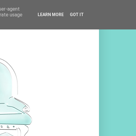
user-agent
erate usage
LEARN MORE
GOT IT