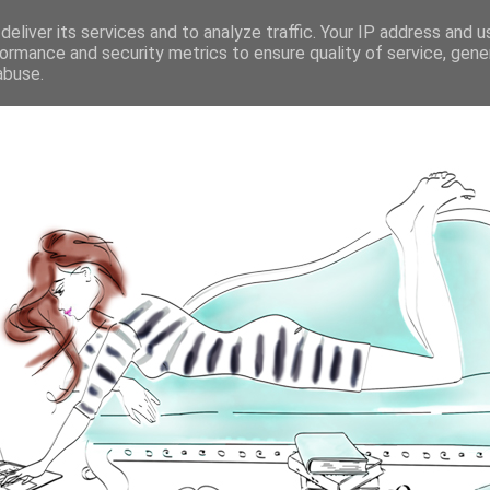
eliver its services and to analyze traffic. Your IP address and 
ormance and security metrics to ensure quality of service, gen
abuse.