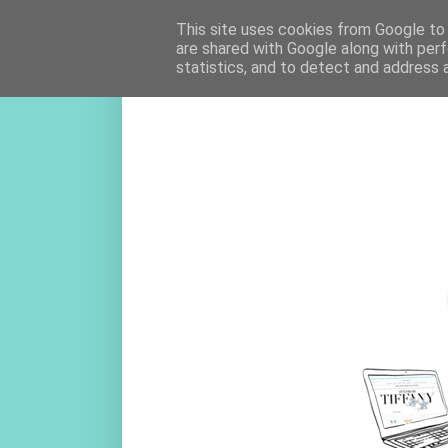
This site uses cookies from Google to d
are shared with Google along with perf
statistics, and to detect and address 