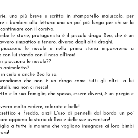
rie, una più breve e scritta in stampatello maiuscolo, per
re i bambini alla lettura; una un po’ più lunga per chi se la
 continuare con il corsivo.
mbe le storie, protagonista è il piccolo drago Beo, che è un
vvero simpatico e tenero, diverso dagli altri draghi.
iacciono le nuvole e nella prima storia impareremo a
e con lui stando con il naso all’insù!
n piacciono le nuvole??
n animaletto?
in cielo e anche Beo lo sa.
rendiamo che non è un drago come tutti gli altri… a lui
elli, ma non ci riesce!
o e la sua famiglia, che spesso, essere diversi, è un pregio e
vvero molto vedere, colorate e belle!
settico e freddo, anzi! L’uso di pennelli dal bordo un po’
zare appieno la storia di Beo e delle sue avventure!
siglio a tutte le mamme che vogliono insegnare ai loro bimbi
tura!