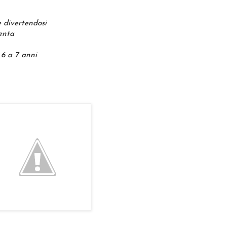
 divertendosi
enta
 6 a 7 anni