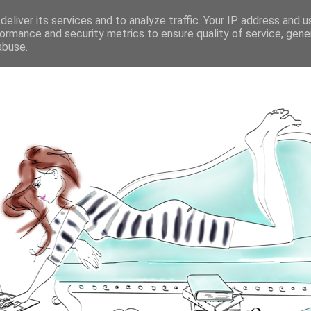
eliver its services and to analyze traffic. Your IP address and 
ormance and security metrics to ensure quality of service, gen
abuse.