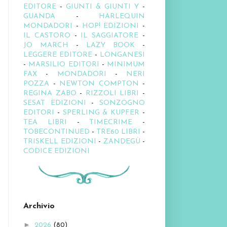
EDITORE
-
GIUNTI & GIUNTI Y
-
GUANDA
-
HARLEQUIN
MONDADORI
-
HOP! EDIZIONI
-
IL CASTORO
-
IL SAGGIATORE
-
JO MARCH
-
LAZY BOOK
-
LEGGERE EDITORE
-
LONGANESI
-
MARSILIO EDITORI
-
MINIMUM
FAX
-
MONDADORI
-
NERI
POZZA
-
NEWTON COMPTON
-
REGINA ZABO
-
RIZZOLI LIBRI
-
SESAT EDIZIONI
-
SONZOGNO
EDITORI
-
SPERLING & KUPFER
-
TEA LIBRI
-
TIMECRIME
-
TOBECONTINUED
-
TRE60 LIBRI
-
TRISKELL EDIZIONI
-
ZANDEGÙ
-
CODICE EDIZIONI
Archivio
►
2026
(80)