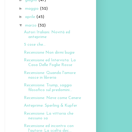
giugno
(47)
►
maggio
(52)
►
aprile
(45)
▼
marzo
(52)
Autori Italiani: Novità ed
anteprime
5 cose che...
Recensione Non dirmi bugie
Recensione ed Intervista: La
Casa Delle Foglie Rosse
Recensione: Quando l'amore
nasce in libreria
Recensione: Trump, saggio
filosofico sul predomini...
Recensione: Neve come Cenere
Anteprime: Sperling & Kupfer
Recensione: La vittoria che
nessuno sa
Recensione ed incontro con
l'autore: La scelta dec...