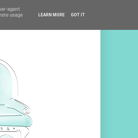
user-agent
erate usage
LEARN MORE
GOT IT