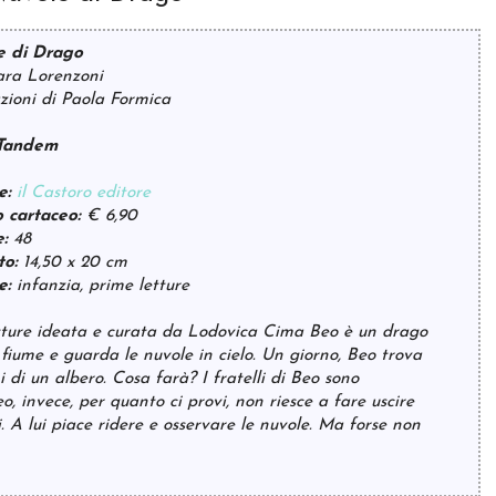
e di Drago
ara Lorenzoni
razioni di Paola Formica
 Tandem
e:
il Castoro editore
 cartaceo:
€ 6,90
e:
48
to:
14,50 x 20 cm
e:
infanzia, prime letture
tture ideata e curata da Lodovica Cima Beo è un drago
 fiume e guarda le nuvole in cielo. Un giorno, Beo trova
 di un albero. Cosa farà? I fratelli di Beo sono
o, invece, per quanto ci provi, non riesce a fare uscire
. A lui piace ridere e osservare le nuvole. Ma forse non