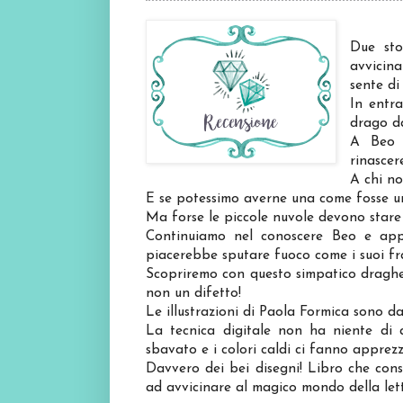
Due sto
avvicina
sente di
In entra
drago da
A Beo p
rinascer
A chi no
E se potessimo averne una come fosse u
Ma forse le piccole nuvole devono stare 
Continuiamo nel conoscere Beo e app
piacerebbe sputare fuoco come i suoi frat
Scopriremo con questo simpatico draghett
non un difetto!
Le illustrazioni di Paola Formica sono da
La tecnica digitale non ha niente di a
sbavato e i colori caldi ci fanno apprez
Davvero dei bei disegni! Libro che con
ad avvicinare al magico mondo della let