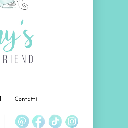
li
Contatti