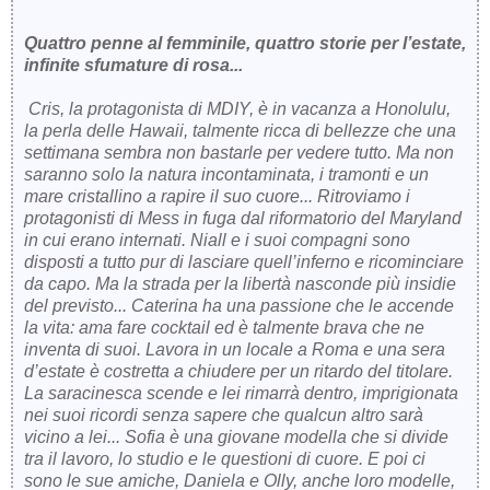
Quattro penne al femminile, quattro storie per l’estate,
infinite sfumature di rosa...
Cris, la protagonista di MDIY, è in vacanza a Honolulu,
la perla delle Hawaii, talmente ricca di bellezze che una
settimana sembra non bastarle per vedere tutto. Ma non
saranno solo la natura incontaminata, i tramonti e un
mare cristallino a rapire il suo cuore... Ritroviamo i
protagonisti di Mess in fuga dal riformatorio del Maryland
in cui erano internati. Niall e i suoi compagni sono
disposti a tutto pur di lasciare quell’inferno e ricominciare
da capo. Ma la strada per la libertà nasconde più insidie
del previsto... Caterina ha una passione che le accende
la vita: ama fare cocktail ed è talmente brava che ne
inventa di suoi. Lavora in un locale a Roma e una sera
d’estate è costretta a chiudere per un ritardo del titolare.
La saracinesca scende e lei rimarrà dentro, imprigionata
nei suoi ricordi senza sapere che qualcun altro sarà
vicino a lei... Sofia è una giovane modella che si divide
tra il lavoro, lo studio e le questioni di cuore. E poi ci
sono le sue amiche, Daniela e Olly, anche loro modelle,