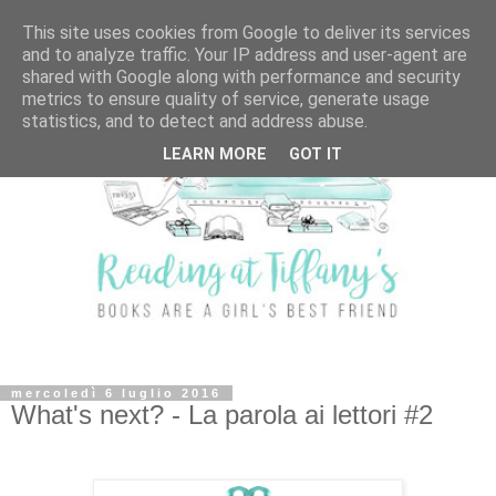
This site uses cookies from Google to deliver its services
and to analyze traffic. Your IP address and user-agent are
shared with Google along with performance and security
metrics to ensure quality of service, generate usage
statistics, and to detect and address abuse.
LEARN MORE
GOT IT
mercoledì 6 luglio 2016
What's next? - La parola ai lettori #2