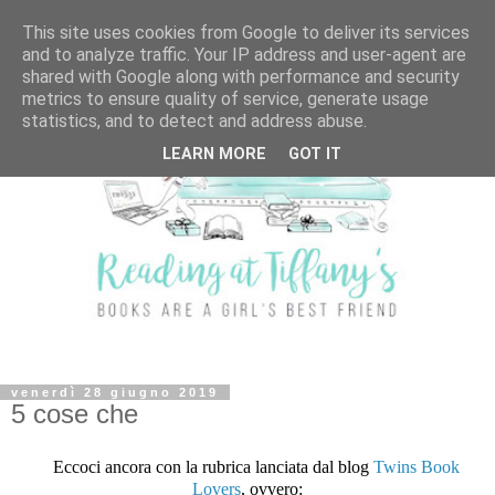
This site uses cookies from Google to deliver its services
and to analyze traffic. Your IP address and user-agent are
shared with Google along with performance and security
metrics to ensure quality of service, generate usage
statistics, and to detect and address abuse.
LEARN MORE
GOT IT
venerdì 28 giugno 2019
5 cose che
Eccoci ancora con la rubrica lanciata dal blog
Twins Book
Lovers
, ovvero: