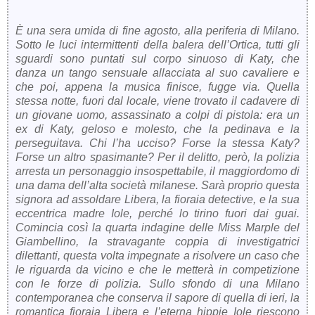
È una sera umida di fine agosto, alla periferia di Milano.
Sotto le luci intermittenti della balera dell’Ortica, tutti gli
sguardi sono puntati sul corpo sinuoso di Katy, che
danza un tango sensuale allacciata al suo cavaliere e
che poi, appena la musica finisce, fugge via. Quella
stessa notte, fuori dal locale, viene trovato il cadavere di
un giovane uomo, assassinato a colpi di pistola: era un
ex di Katy, geloso e molesto, che la pedinava e la
perseguitava. Chi l’ha ucciso? Forse la stessa Katy?
Forse un altro spasimante? Per il delitto, però, la polizia
arresta un personaggio insospettabile, il maggiordomo di
una dama dell’alta società milanese. Sarà proprio questa
signora ad assoldare Libera, la fioraia detective, e la sua
eccentrica madre Iole, perché lo tirino fuori dai guai.
Comincia così la quarta indagine delle Miss Marple del
Giambellino, la stravagante coppia di investigatrici
dilettanti, questa volta impegnate a risolvere un caso che
le riguarda da vicino e che le metterà in competizione
con le forze di polizia. Sullo sfondo di una Milano
contemporanea che conserva il sapore di quella di ieri, la
romantica fioraia Libera e l’eterna hippie Iole riescono