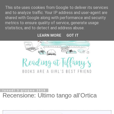
This site uses cookies from Google to deliver its services
and to analyze traffic. Your IP address and user-agent are
shared with Google along with performance and security
metrics to ensure quality of service, generate usage
statistics, and to detect and address abuse.
LEARN MORE
GOT IT
lunedì 3 giugno 2019
Recensione: Ultimo tango all'Ortica