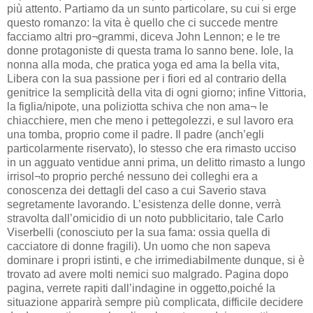
più attento. Partiamo da un sunto particolare, su cui si erge
questo romanzo: la vita è quello che ci succede mentre
facciamo altri pro¬grammi, diceva John Lennon; e le tre
donne protagoniste di questa trama lo sanno bene. Iole, la
nonna alla moda, che pratica yoga ed ama la bella vita,
Libera con la sua passione per i fiori ed al contrario della
genitrice la semplicità della vita di ogni giorno; infine Vittoria,
la figlia/nipote, una poliziotta schiva che non ama¬ le
chiacchiere, men che meno i pettegolezzi, e sul lavoro era
una tomba, proprio come il padre. Il padre (anch’egli
particolarmente riservato), lo stesso che era rimasto ucciso
in un agguato ventidue anni prima, un delitto rimasto a lungo
irrisol¬to proprio perché nessuno dei colleghi era a
conoscenza dei dettagli del caso a cui Saverio stava
segretamente lavorando. L’esistenza delle donne, verrà
stravolta dall’omicidio di un noto pubblicitario, tale Carlo
Viserbelli (conosciuto per la sua fama: ossia quella di
cacciatore di donne fragili). Un uomo che non sapeva
dominare i propri istinti, e che irrimediabilmente dunque, si è
trovato ad avere molti nemici suo malgrado. Pagina dopo
pagina, verrete rapiti dall’indagine in oggetto,poiché la
situazione apparirà sempre più complicata, difficile decidere