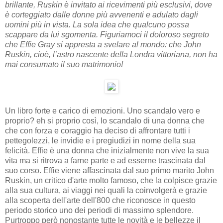
brillante, Ruskin è invitato ai ricevimenti più esclusivi, dove
è corteggiato dalle donne più avvenenti e adulato dagli
uomini più in vista. La sola idea che qualcuno possa
scappare da lui sgomenta. Figuriamoci il doloroso segreto
che Effie Gray si appresta a svelare al mondo: che John
Ruskin, cioè, l’astro nascente della Londra vittoriana, non ha
mai consumato il suo matrimonio!
Un libro forte e carico di emozioni. Uno scandalo vero e
proprio? eh si proprio così, lo scandalo di una donna che
che con forza e coraggio ha deciso di affrontare tutti i
pettegolezzi, le invidie e i pregiudizi in nome della sua
felicità. Effie è una donna che inizialmente non vive la sua
vita ma si ritrova a farne parte e ad esserne trascinata dal
suo corso. Effie viene affascinata dal suo primo marito John
Ruskin, un critico d'arte molto famoso, che la colpisce grazie
alla sua cultura, ai viaggi nei quali la coinvolgerà e grazie
alla scoperta dell'arte dell'800 che riconosce in questo
periodo storico uno dei periodi di massimo splendore.
Purtroppo però nonostante tutte le novità e le bellezze il