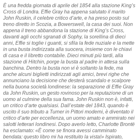
È una fredda giornata di aprile del 1854 alla stazione King’s
Cross di Londra. Effie Gray ha appena salutato il marito
John Ruskin, il celebre critico d’arte, e ha preso posto sul
treno diretto in Scozia, a Bowerswell, la casa dei suoi. Non
appena il treno abbandona la stazione di King’s Cross,
davanti agli occhi sgranati di Sophy, la sorellina di dieci
anni, Effie si toglie i guanti, si sfila la fede nuziale e la mette
in una busta indirizzata alla suocera, insieme con le chiavi
di casa e il libretto contabile. Dieci minuti più tardi, alla
stazione di Hitchin, porge la busta al padre in attesa sulla
banchina. Dentro la busta non vi è soltanto la fede, ma
anche alcuni biglietti indirizzati agli amici, brevi righe che
annunciano la decisione che desterà scandalo e scalpore
nella buona società londinese: la separazione di Effie Gray
da John Ruskin, un gesto rovinoso per la reputazione di un
uomo al culmine della sua fama. John Ruskin non è, infatti,
un critico d’arte qualsiasi. Dall’estate del 1843, quando è
uscito il suo tributo a Turner in Pittori moderni, è diventato il
critico d’arte per eccellenza, un uomo amato e ammirato nei
salotti letterari londinesi. Dopo averlo letto, Charlotte Brontë
ha esclamato: «È come se finora avessi camminato
bendata: questo libro mi ha restituito la vista!» Ispirato,