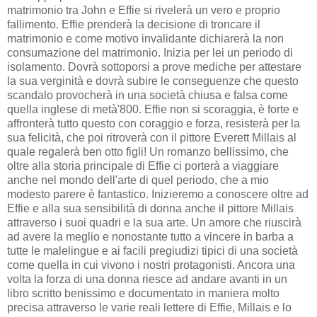
matrimonio tra John e Effie si rivelerà un vero e proprio
fallimento. Effie prenderà la decisione di troncare il
matrimonio e come motivo invalidante dichiarerà la non
consumazione del matrimonio. Inizia per lei un periodo di
isolamento. Dovrà sottoporsi a prove mediche per attestare
la sua verginità e dovrà subire le conseguenze che questo
scandalo provocherà in una società chiusa e falsa come
quella inglese di metà'800. Effie non si scoraggia, è forte e
affronterà tutto questo con coraggio e forza, resisterà per la
sua felicità, che poi ritroverà con il pittore Everett Millais al
quale regalerà ben otto figli! Un romanzo bellissimo, che
oltre alla storia principale di Effie ci porterà a viaggiare
anche nel mondo dell'arte di quel periodo, che a mio
modesto parere è fantastico. Inizieremo a conoscere oltre ad
Effie e alla sua sensibilità di donna anche il pittore Millais
attraverso i suoi quadri e la sua arte. Un amore che riuscirà
ad avere la meglio e nonostante tutto a vincere in barba a
tutte le malelingue e ai facili pregiudizi tipici di una società
come quella in cui vivono i nostri protagonisti. Ancora una
volta la forza di una donna riesce ad andare avanti in un
libro scritto benissimo e documentato in maniera molto
precisa attraverso le varie reali lettere di Effie, Millais e lo