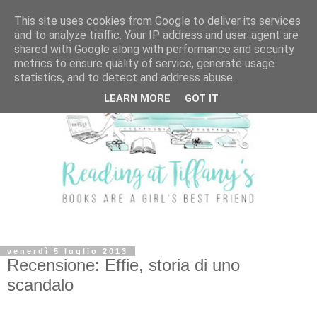
This site uses cookies from Google to deliver its services
and to analyze traffic. Your IP address and user-agent are
shared with Google along with performance and security
metrics to ensure quality of service, generate usage
statistics, and to detect and address abuse.
LEARN MORE
GOT IT
venerdì 5 luglio 2013
Recensione: Effie, storia di uno
scandalo