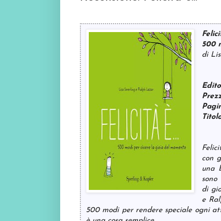
Felicit
500 m
di Li
Edit
Prez
Pagi
Titol
Felic
con g
una b
sono 
di gi
e Ral
500 modi per rendere speciale ogni atti
è una cosa semplice.