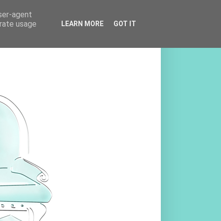
user-agent
erate usage
LEARN MORE
GOT IT