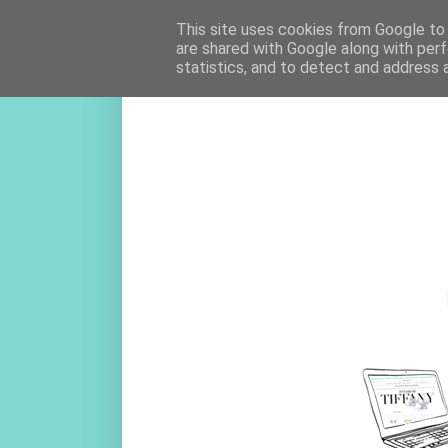
This site uses cookies from Google to d
are shared with Google along with perf
statistics, and to detect and address 