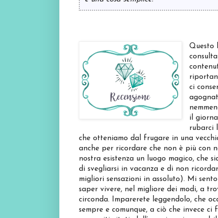
Questo l
consulta
contenut
riportan
ci conse
agognata
nemmeno 
il giorn
rubarci 
che otteniamo dal frugare in una vecchia
anche per ricordare che non è più con n
nostra esistenza un luogo magico, che si
di svegliarsi in vacanza e di non ricord
migliori sensazioni in assoluto). Mi sent
saper vivere, nel migliore dei modi, a tr
circonda. Imparerete leggendolo, che occ
sempre e comunque, a ciò che invece ci f