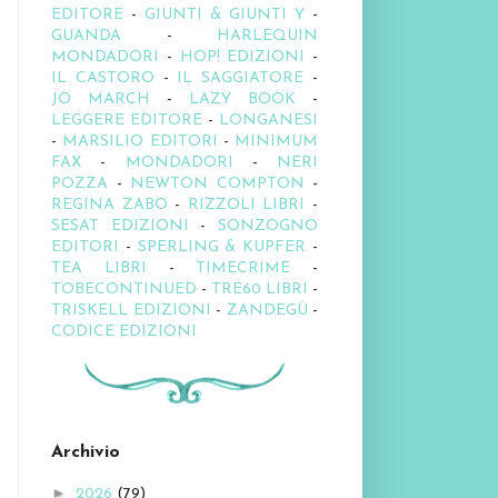
EDITORE
-
GIUNTI & GIUNTI Y
-
GUANDA
-
HARLEQUIN
MONDADORI
-
HOP! EDIZIONI
-
IL CASTORO
-
IL SAGGIATORE
-
JO MARCH
-
LAZY BOOK
-
LEGGERE EDITORE
-
LONGANESI
-
MARSILIO EDITORI
-
MINIMUM
FAX
-
MONDADORI
-
NERI
POZZA
-
NEWTON COMPTON
-
REGINA ZABO
-
RIZZOLI LIBRI
-
SESAT EDIZIONI
-
SONZOGNO
EDITORI
-
SPERLING & KUPFER
-
TEA LIBRI
-
TIMECRIME
-
TOBECONTINUED
-
TRE60 LIBRI
-
TRISKELL EDIZIONI
-
ZANDEGÙ
-
CODICE EDIZIONI
Archivio
►
2026
(79)