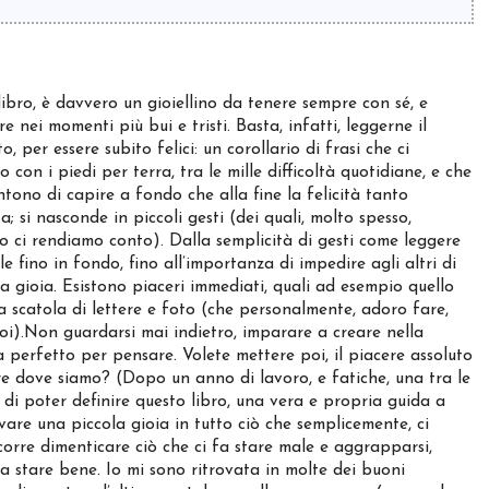
ibro, è davvero un gioiellino da tenere sempre con sé, e
re nei momenti più bui e tristi. Basta, infatti, leggerne il
o, per essere subito felici: un corollario di frasi che ci
o con i piedi per terra, tra le mille difficoltà quotidiane, e che
ntono di capire a fondo che alla fine la felicità tanto
; si nasconde in piccoli gesti (dei quali, molto spesso,
ci rendiamo conto). Dalla semplicità di gesti come leggere
ale fino in fondo, fino all’importanza di impedire agli altri di
la gioia. Esistono piaceri immediati, quali ad esempio quello
 scatola di lettere e foto (che personalmente, adoro fare,
oi).Non guardarsi mai indietro, imparare a creare nella
a perfetto per pensare. Volete mettere poi, il piacere assoluto
are dove siamo? (Dopo un anno di lavoro, e fatiche, una tra le
o di poter definire questo libro, una vera e propria guida a
ovare una piccola gioia in tutto ciò che semplicemente, ci
orre dimenticare ciò che ci fa stare male e aggrapparsi,
a stare bene. Io mi sono ritrovata in molte dei buoni