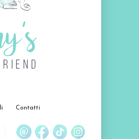
li
Contatti