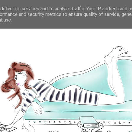
eliver its services and to analyze traffic. Your IP address and 
ormance and security metrics to ensure quality of service, gen
abuse.