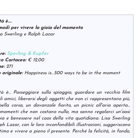
à è....
odi per vivere la gioia del momento
sa Swerling e Ralph Lazar
ore:
Sperling & Kupfer
zo Cartaceo:
€ 12,00
ne:
271
o originale:
Happiness is...500 ways to be in the moment
ità è... Passeggiare sulla spiaggia, guardare un vecchio film
li amici, liberarsi degli oggetti che non ci rappresentano più,
ella corsa, un davanzale fiorito, un picnic all'aria aperta…
momenti che non costano nulla, ma sanno regalarci un'oasi
oia e benessere nel caos della vita quotidiana. Lisa Swerling
ph Lazar, con le loro inconfondibili illustrazioni, suggeriscono
mo e vivere a pieno il presente. Perché la felicità, in fondo,