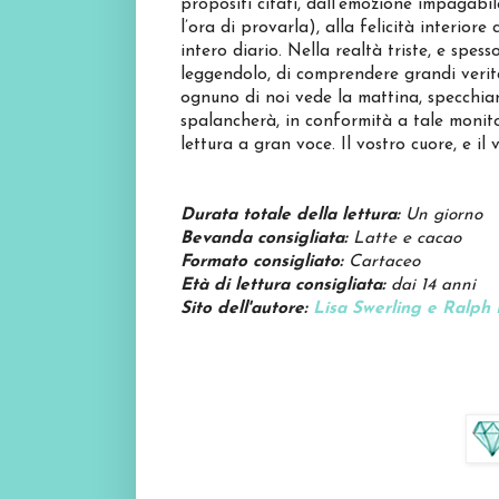
propositi citati, dall’emozione impagabi
l’ora di provarla), alla felicità interior
intero diario. Nella realtà triste, e spess
leggendolo, di comprendere grandi verit
ognuno di noi vede la mattina, specchian
spalancherà, in conformità a tale monito
lettura a gran voce. Il vostro cuore, e i
Durata totale della lettura:
Un giorno
Bevanda consigliata:
Latte e cacao
Formato consigliato:
Cartaceo
Età di lettura consigliata:
dai 14 anni
Sito dell'autore:
Lisa Swerling e Ralph