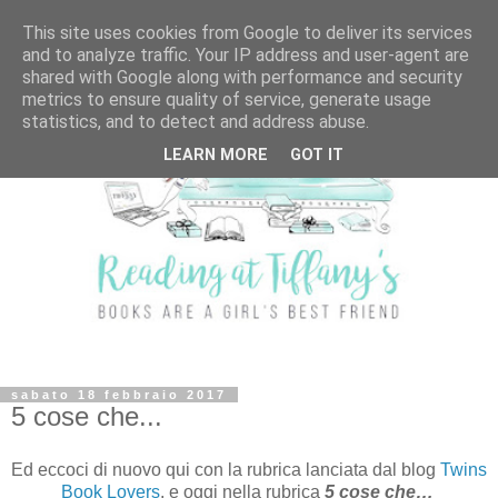
This site uses cookies from Google to deliver its services
and to analyze traffic. Your IP address and user-agent are
shared with Google along with performance and security
metrics to ensure quality of service, generate usage
statistics, and to detect and address abuse.
LEARN MORE
GOT IT
sabato 18 febbraio 2017
5 cose che...
Ed eccoci di nuovo qui con la rubrica lanciata dal blog
Twins
Book Lovers
, e oggi nella rubrica
5 cose che…