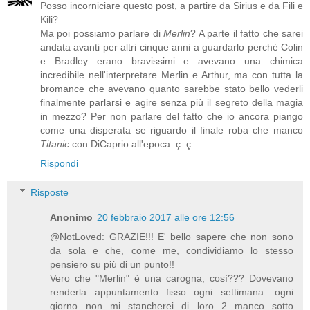
Posso incorniciare questo post, a partire da Sirius e da Fili e
Kili?
Ma poi possiamo parlare di
Merlin
? A parte il fatto che sarei
andata avanti per altri cinque anni a guardarlo perché Colin
e Bradley erano bravissimi e avevano una chimica
incredibile nell'interpretare Merlin e Arthur, ma con tutta la
bromance che avevano quanto sarebbe stato bello vederli
finalmente parlarsi e agire senza più il segreto della magia
in mezzo? Per non parlare del fatto che io ancora piango
come una disperata se riguardo il finale roba che manco
Titanic
con DiCaprio all'epoca. ç_ç
Rispondi
Risposte
Anonimo
20 febbraio 2017 alle ore 12:56
@NotLoved: GRAZIE!!! E' bello sapere che non sono
da sola e che, come me, condividiamo lo stesso
pensiero su più di un punto!!
Vero che "Merlin" è una carogna, così??? Dovevano
renderla appuntamento fisso ogni settimana....ogni
giorno...non mi stancherei di loro 2 manco sotto