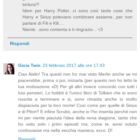
tortura!!!
Idem per Harry Potter...ci sono così tante cose che
Harry e Sirius potevano combinare assieme...per non
parlare di Fili e Kili....
Niente...sono contenta e ti ringrazio... <3
Rispondi
Gioia Twin
23 febbraio 2017 alle ore 17:43
Ciao Aislin! Tra questi non ho mai visto Merlin anche se mi
piacerebbe, prima o poi, iniziarla (per questo non ho letto la
tua motivazione xD) Per gli altri invece concordo con tutti i
tuoi pensieri, Lo hobbit è l'unico libro di Tolkien che io sono
riuscita a terminare e si, sono rimasta anche io molto
dispiaciuta per la loro morte! Così come per quelle di Sirius
e di Piton!! E infine Scrubs, anche io l'ho inserita perché non
mi per niente piaciuta l'idea della nona stagione, tanto che
ho visto solo i primi episodi ma, come te, avrei voluto
continuasse ma nella vecchia maniera, ecco :D!
Rispondi