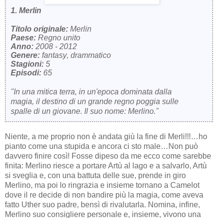
1. Merlin
Titolo originale:
Merlin
Paese:
Regno unito
Anno:
2008 - 2012
Genere:
fantasy, drammatico
Stagioni:
5
Episodi:
65
"In una mitica terra, in un'epoca dominata dalla
magia, il destino di un grande regno poggia sulle
spalle di un giovane. Il suo nome: Merlino."
Niente, a me proprio non è andata giù la fine di Merli!!!…ho
pianto come una stupida e ancora ci sto male…Non può
davvero finire così! Fosse dipeso da me ecco come sarebbe
finita: Merlino riesce a portare Artù al lago e a salvarlo, Artù
si sveglia e, con una battuta delle sue, prende in giro
Merlino, ma poi lo ringrazia e insieme tornano a Camelot
dove il re decide di non bandire più la magia, come aveva
fatto Uther suo padre, bensì di rivalutarla. Nomina, infine,
Merlino suo consigliere personale e, insieme, vivono una