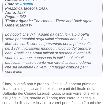
Editore:
Adelphi
Prezzo cartaceo:
€ 24,00
Anno:
1937
Pagine:
342
Titolo originale:
The Hobbit - There and Back Again
Genere:
fantasy
Lo hobbit, che W.H. Auden ha definito «la più bella
storia per bambini degli ultimi cinquant’anni», è il
libro con cui Tolkien ha presentato per la prima volta,
nel 1937, il foltissimo mondo mitologico del Signore
degli Anelli, che ormai milioni di persone di ogni età,
sparse ovunque, conoscono in tutti i suoi minuti
particolari – caso quanto mai raro di favola moderna
che sia diventata un vero linguaggio comune per i
suoi lettori.
Okay, in verità non è proprio il finale…è appena prima del
finale…o meglio…cambierei alcune parti del finale della
Battaglia dei Cinque Eserciti. Ecco, io non vorrei che Fili e
Kili (i figli di Dis, sorella di Thorin) morissero in battaglia
cercando di salvare lo zio. Lo vorrei perché sono 2 nani che