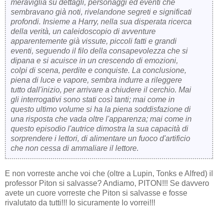
meraviglia su dettagli, personaggi ed eventi che
sembravano già noti, rivelandone segreti e significati
profondi. Insieme a Harry, nella sua disperata ricerca
della verità, un caleidoscopio di avventure
apparentemente già vissute, piccoli fatti e grandi
eventi, seguendo il filo della consapevolezza che si
dipana e si acuisce in un crescendo di emozioni,
colpi di scena, perdite e conquiste. La conclusione,
piena di luce e vapore, sembra indurre a rileggere
tutto dall'inizio, per arrivare a chiudere il cerchio. Mai
gli interrogativi sono stati così tanti; mai come in
questo ultimo volume si ha la piena soddisfazione di
una risposta che vada oltre l'apparenza; mai come in
questo episodio l'autrice dimostra la sua capacità di
sorprendere i lettori, di alimentare un fuoco d'artificio
che non cessa di ammaliare il lettore.
E non vorreste anche voi che (oltre a Lupin, Tonks e Alfred) il
professor Piton si salvasse? Andiamo, PITON!!! Se davvero
avete un cuore vorreste che Piton si salvasse e fosse
rivalutato da tutti!!! Io sicuramente lo vorrei!!!