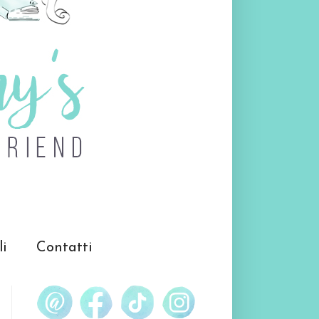
li
Contatti