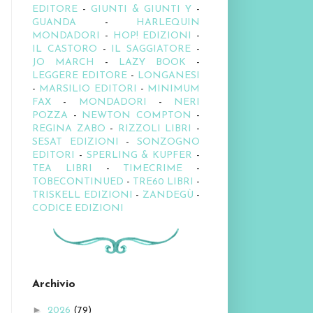
EDITORE
-
GIUNTI & GIUNTI Y
-
GUANDA
-
HARLEQUIN
MONDADORI
-
HOP! EDIZIONI
-
IL CASTORO
-
IL SAGGIATORE
-
JO MARCH
-
LAZY BOOK
-
LEGGERE EDITORE
-
LONGANESI
-
MARSILIO EDITORI
-
MINIMUM
FAX
-
MONDADORI
-
NERI
POZZA
-
NEWTON COMPTON
-
REGINA ZABO
-
RIZZOLI LIBRI
-
SESAT EDIZIONI
-
SONZOGNO
EDITORI
-
SPERLING & KUPFER
-
TEA LIBRI
-
TIMECRIME
-
TOBECONTINUED
-
TRE60 LIBRI
-
TRISKELL EDIZIONI
-
ZANDEGÙ
-
CODICE EDIZIONI
Archivio
►
2026
(79)