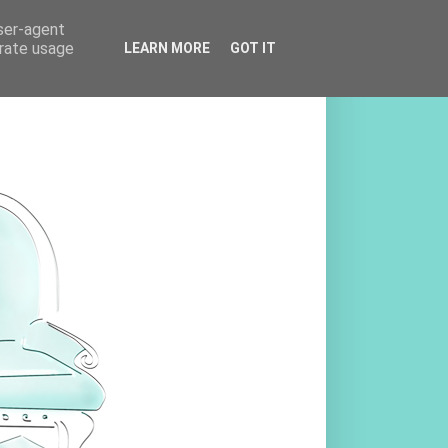
user-agent
erate usage
LEARN MORE
GOT IT