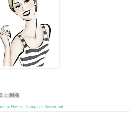
Emma
,
Newton Compton
,
Recensioni