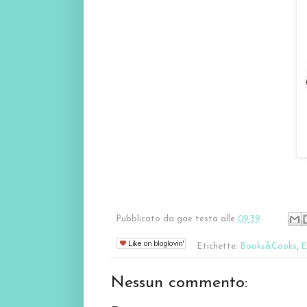
Pubblicato da
gae testa
alle
09:39
Etichette:
Books&Cooks
,
Nessun commento: