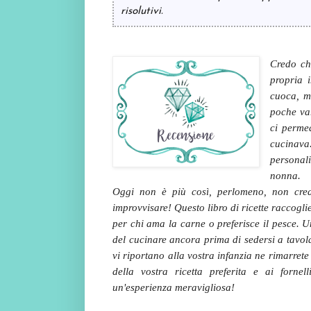
risolutivi.
Credo ch
propria 
cuoca, m
poche var
ci permea
cucinav
personal
nonna.
Oggi non è più così, perlomeno, non cred
improvvisare! Questo libro di ricette raccoglie
per chi ama la carne o preferisce il pesce. Un
del cucinare ancora prima di sedersi a tavol
vi riportano alla vostra infanzia ne rimarrete
della vostra ricetta preferita e ai fornel
un'esperienza meravigliosa!