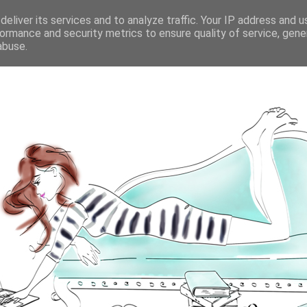
eliver its services and to analyze traffic. Your IP address and 
ormance and security metrics to ensure quality of service, gen
abuse.