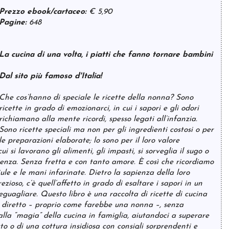
Prezzo ebook/cartaceo:
€ 5,90
Pagine:
648
La cucina di una volta, i piatti che fanno tornare bambini
Dal sito più famoso d'Italia!
Che cos’hanno di speciale le ricette della nonna? Sono
ricette in grado di emozionarci, in cui i sapori e gli odori
richiamano alla mente ricordi, spesso legati all’infanzia.
Sono ricette speciali ma non per gli ingredienti costosi o per
le preparazioni elaborate; lo sono per il loro valore
i si lavorano gli alimenti, gli impasti, si sorveglia il sugo o
ienza. Senza fretta e con tanto amore. È così che ricordiamo
ule e le mani infarinate. Dietro la sapienza della loro
oso, c’è quell’affetto in grado di esaltare i sapori in un
uagliare. Questo libro è una raccolta di ricette di cucina
e diretto – proprio come farebbe una nonna –, senza
alla “magia” della cucina in famiglia, aiutandoci a superare
tto o di una cottura insidiosa con consigli sorprendenti e