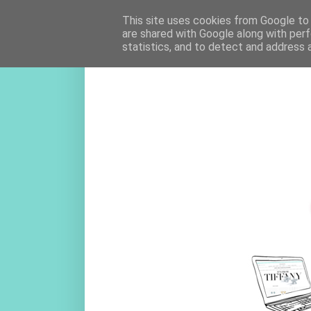
This site uses cookies from Google to d
are shared with Google along with perf
statistics, and to detect and address 