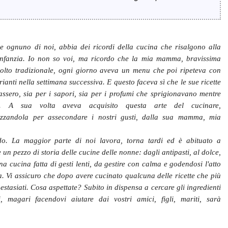
e ognuno di noi, abbia dei ricordi della cucina che risalgono alla
infanzia. Io non so voi, ma ricordo che la mia mamma, bravissima
olto tradizionale, ogni giorno aveva un menu che poi ripeteva con
ianti nella settimana successiva. E questo faceva sì che le sue ricette
ssero, sia per i sapori, sia per i profumi che sprigionavano mentre
a. A sua volta aveva acquisito questa arte del cucinare,
izzandola per assecondare i nostri gusti, dalla sua mamma, mia
o. La maggior parte di noi lavora, torna tardi ed è abituato a
 un pezzo di storia delle cucine delle nonne: dagli antipasti, al dolce,
a cucina fatta di gesti lenti, da gestire con calma e godendosi l'atto
a. Vi assicuro che dopo avere cucinato qualcuna delle ricette che più
 estasiati. Cosa aspettate? Subito in dispensa a cercare gli ingredienti
li, magari facendovi aiutare dai vostri amici, figli, mariti, sarà