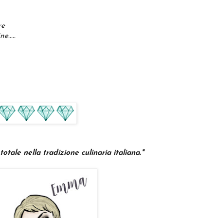
re
.....
le nella tradizione culinaria italiana.
"