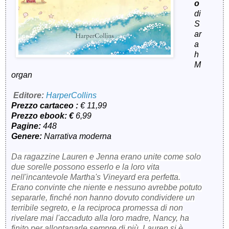
o
di
S
ar
a
h
M
organ
Editore:
HarperCollins
Prezzo cartaceo :
€ 11,99
Prezzo ebook: €
6,99
Pagine:
448
Genere:
Narrativa moderna
Da ragazzine Lauren e Jenna erano unite come solo
due sorelle possono esserlo e la loro vita
nell'incantevole Martha's Vineyard era perfetta.
Erano convinte che niente e nessuno avrebbe potuto
separarle, finché non hanno dovuto condividere un
terribile segreto, e la reciproca promessa di non
rivelare mai l'accaduto alla loro madre, Nancy, ha
finito per allontanarle sempre di più. Lauren si è