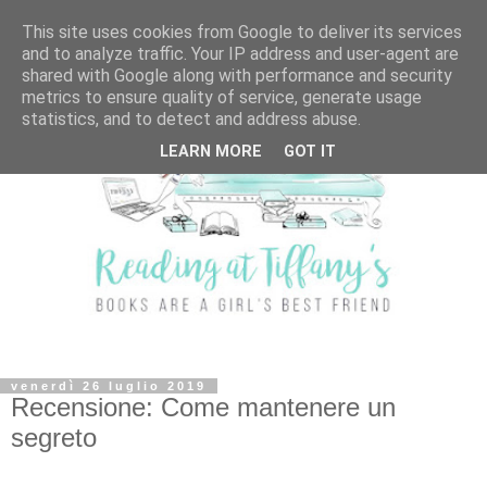
This site uses cookies from Google to deliver its services
and to analyze traffic. Your IP address and user-agent are
shared with Google along with performance and security
metrics to ensure quality of service, generate usage
statistics, and to detect and address abuse.
LEARN MORE
GOT IT
venerdì 26 luglio 2019
Recensione: Come mantenere un
segreto